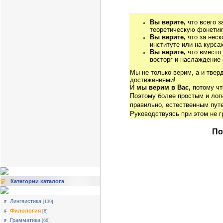
Вы верите,
что всего з
теоретическую фонетику
Вы верите,
что за неск
институте или на курса
Вы верите,
что вместо
восторг и наслаждение 
Мы не только верим, а и твер
достижениями!
И
мы верим в Вас,
потому чт
Поэтому более простым и ло
правильно, естественным путе
Руководствуясь при этом не 
По
Категории каталога
Лингвистика
[139]
Филология
[6]
Грамматика
[66]