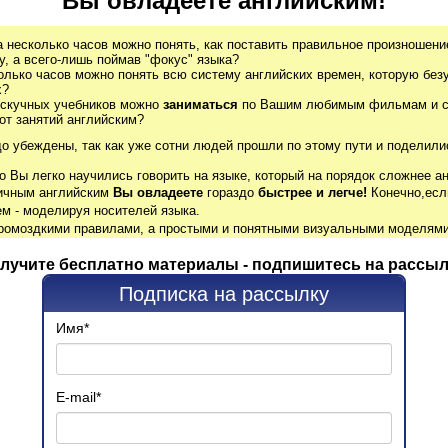
Вы овладеете английским!
а несколько часов можно понять, как поставить правильное произношение
, а всего-лишь поймав "фокус" языка?
олько часов можно понять всю систему английских времен, которую без
х?
 скучных учебников можно
заниматься
по Вашим любимым фильмам и се
от занятий английским?
до убеждены, так как уже сотни людей прошли по этому пути и поделили
о Вы легко научились говорить на языке, который на порядок сложнее ан
гичным английским
Вы овладеете
гораздо
быстрее и легче!
Конечно,есл
м - моделируя носителей языка.
громоздкими правилами, а простыми и понятными визуальными моделями
лучите бесплатно материалы - подпишитесь на рассыл
Подписка на рассылку
Имя
*
E-mail
*