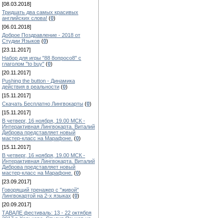
[08.03.2018]
Тридцать два самых красивых
английских слова!
(
0
)
[06.01.2018]
Доброе Поздравление - 2018 от
Студии Языков
(
0
)
[23.11.2017]
Набор для игры "88 8опросо8" с
глаголом "to buy"
(
0
)
[20.11.2017]
Pushing the button - Динамика
действия в реальности
(
0
)
[15.11.2017]
Скачать Бесплатно Лингвокарты
(
0
)
[15.11.2017]
В четверг, 16 ноября, 19.00 МСК -
Интерактивная Лингвокарта. Виталий
Диброва представляет новый
мастер-класс на Марафоне.
(
0
)
[15.11.2017]
В четверг, 16 ноября, 19.00 МСК -
Интерактивная Лингвокарта. Виталий
Диброва представляет новый
мастер-класс на Марафоне.
(
0
)
[23.09.2017]
Говорящий тренажер с "живой"
Лингвокартой на 2-х языках
(
0
)
[20.09.2017]
ТАВАЛЕ фестиваль: 13 - 22 октября