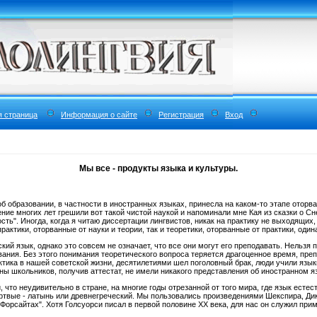
я страница
Информация о сайте
Регистрация
Вход
Мы все - продукты языка и культуры.
б образовании, в частности в иностранных языках, принесла на каком-то этапе оторван
ение многих лет грешили вот такой чистой наукой и напоминали мне Кая из сказки о С
сть". Иногда, когда я читаю диссертации лингвистов, никак на практику не выходящих
практики, оторванные от науки и теории, так и теоретики, оторванные от практики, оди
кий язык, однако это совсем не означает, что все они могут его преподавать. Нельзя
ния. Без этого понимания теоретического вопроса теряется драгоценное время, препо
актика в нашей советской жизни, десятилетиями шел поголовный брак, люди учили язык
оны школьников, получив аттестат, не имели никакого представления об иностранном я
, что неудивительно в стране, на многие годы отрезанной от того мира, где язык ес
ртвые - латынь или древнегреческий. Мы пользовались произведениями Шекспира, Ди
орсайтах". Хотя Голсуорси писал в первой половине ХХ века, для нас он служил при