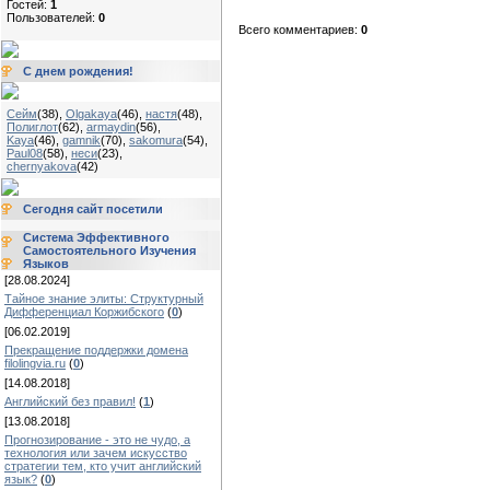
Гостей:
1
Пользователей:
0
Всего комментариев:
0
С днем рождения!
Сейм
(38)
,
Olgakaya
(46)
,
настя
(48)
,
Полиглот
(62)
,
armaydin
(56)
,
Kaya
(46)
,
gamnik
(70)
,
sakomura
(54)
,
Paul08
(58)
,
неси
(23)
,
chernyakova
(42)
Сегодня сайт посетили
Система Эффективного
Самостоятельного Изучения
Языков
[28.08.2024]
Тайное знание элиты: Структурный
Дифференциал Коржибского
(
0
)
[06.02.2019]
Прекращение поддержки домена
filolingvia.ru
(
0
)
[14.08.2018]
Английский без правил!
(
1
)
[13.08.2018]
Прогнозирование - это не чудо, а
технология или зачем искусство
стратегии тем, кто учит английский
язык?
(
0
)