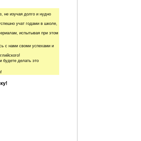
, не изучая долго и нудно
успешно учат годами в школе,
риалам, испытывая при этом
сь с нами своми успехами и
глийского!
и будете делать это
!
ку!