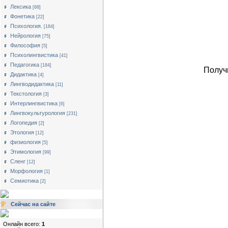
Лексика
[68]
Фонетика
[22]
Психология.
[184]
Нейрология
[75]
Философия
[5]
Психолингвистика
[41]
Педагогика
[184]
Получ
Дидактика
[4]
Лингводидактика
[11]
Текстология
[3]
Интерлингвистика
[6]
Лингвокультурология
[231]
Логопедия
[2]
Этология
[12]
физиология
[5]
Этимология
[99]
Сленг
[12]
Морфология
[1]
Семиотика
[2]
Сейчас на сайте
Онлайн всего:
1