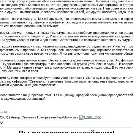
вать тогда, когда коренным образом изменилась наша жизнь. На своем факультете м 
 мы создали ученый совет по защите кандидатских и докторских диссертаций, в котор
о филологией, либо методами преподавания иностранных языков. Наш совет в органи
т, с другой - выявляются нелепости, крайности и в той, и в другой областях, когда на 
ние - язык и культура. Мы обнаружили, что преподавание языка невозможно в отрыве
правила грамматики, суффиксы и префиксы, это еще и огромный комплекс так называе
ет или явление, обозначаемое языком.
языка, все мы - продукты языка и культуры, навязанной нам при рождении и при овл
е отношение к миру, людям и т.д. И все это с языком вместе мы усваиваем как данно
ны другие условия жизни и единения. Соответственно возникают конфликты культур и
, когда сталкиваемся с партнерами по международному сотрудничеству. У нас нет про
эффективном и правильно. Мы совершаем, особенно поначалу, огромное количество о
ому, что сами в свое время не знали. Я им завидую - они получают уникальное образ
ожение к современной жизни. Это не языки художественной литературы. Это филолог
- художественную литературу. У нас совершенно другие установки и задачи. В совре
ости. Мы даем нашим студентам широкую фундаментальную подготовку. В то же врем
 бизнесе, технике и проч.
ими вузами, которые используют наши учебные планы. Им не нужна филология в чист
а, зав. кафедрой: "Светлана, та делаешь большое дело, ты спасаешь филологию от н
жизни и работы, а не для филологии".
сова является вице-президентом TESOL (международной ассоциации преподавателей 
 международных организаций.
ure.htm
2007) | Автор:
Светлана Григорьевна Тер-Минасова