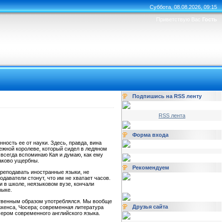
Суббота, 08.08.2026, 09:15
Приветствую Вас
Гость
Подпишись на RSS ленту
RSS лента
Форма входа
ность ее от науки. Здесь, правда, вина
нежной королеве, который сидел в ледяном
, всегда вспоминаю Кая и думаю, как ему
наково ущербны.
Рекомендуем
 преподавать иностранные языки, не
даватели стонут, что им не хватает часов.
и в школе, неязыковом вузе, кончали
зыке.
тественным образом употреблялся. Мы вообще
Друзья сайта
ккенса, Чосера; современная литература
мером современного английского языка.