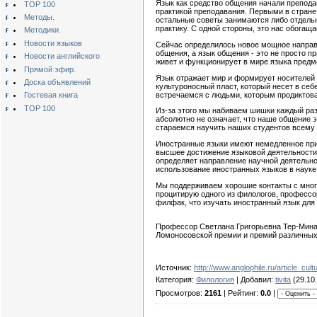
Язык как средство общения начали препода
TOP 100
практикой преподавания. Первыми в стране
Методы.
остальные советы занимаются либо отдельн
практику. С одной стороны, это нас обогащае
Методики.
Новости языков
Сейчас определилось новое мощное направле
общения, а язык общения - это не просто 
Новости английского
живет и функционирует в мире языка предм
Прямой эфир.
Язык отражает мир и формирует носителей 
Доска объявлений
культуроносный пласт, который несет в себ
встречаемся с людьми, которым продиктова
Гостевая книга
TOP 100
Из-за этого мы набиваем шишки каждый раз
абсолютно не означает, что наше общение 
стараемся научить наших студентов всему т
Иностранные языки имеют немедленное прил
высшее достижение языковой деятельности 
определяет направление научной деятельн
использование иностранных языков в науке,
Мы поддерживаем хорошие контакты с мног
процитирую одного из филологов, профессор
филфак, что изучать иностранный язык для 
Профессор Светлана Григорьевна Тер-Мина
Ломоносовской премии и премий различных
Источник:
http://www.anglophile.ru/article_cult
Категория:
Филология
| Добавил:
tivita
(29.10.
Просмотров:
2161
| Рейтинг:
0.0
|