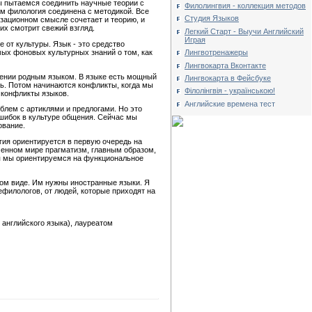
ы пытаемся соединить научные теории с
Филолингвия - коллекция методов
ом филология соединена с методикой. Все
Студия Языков
зационном смысле сочетает и теорию, и
них смотрит свежий взгляд.
Легкий Старт - Выучи Английский
Играя
 от культуры. Язык - это средство
мых фоновых культурных знаний о том, как
Лингвотренажеры
Лингвокарта Вконтакте
адении родным языком. В языке есть мощный
Лингвокарта в Фейсбуке
сть. Потом начинаются конфликты, когда мы
Філолінгвія - українською!
 конфликты языков.
Английские времена тест
блем с артиклями и предлогами. Но это
шибок в культуре общения. Сейчас мы
ование.
ия ориентируется в первую очередь на
менном мире прагматизм, главным образом,
я мы ориентируемся на функциональное
ом виде. Им нужны иностранные языки. Я
ефилологов, от людей, которые приходят на
английского языка), лауреатом