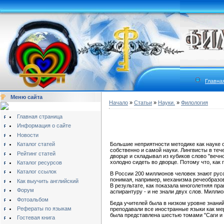
Главна
Меню сайта
Начало
»
Статьи
»
Науки.
»
Филология
Главная страница
Информация о сайте
Новости
Каталог статей
Большие неприятности методике как науке о
собственно и самой науки. Лингвисты в теч
Рейтинг статей
дворце и складывал из кубиков слово "вечно
холодно сидеть во дворце. Потому что, как 
Каталог ресурсов
Каталог ссылок
В России 200 миллионов человек знают русс
понимая, например, механизма речеобразова
Как выучить английский
В результате, как показала многолетняя пр
Форум
аспирантуру - и не знали двух слов. Милли
Фотоальбом
Беда учителей была в низком уровне знаний
Рефераты по языкам
преподавали все иностранные языки как ме
была представлена шестью томами "Саги и Ф
Гостевая книга