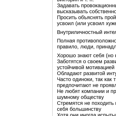
Задавать провокационн
высказывать собственн
Просить объяснять прой
усвоил (или усвоил хуж
Внутриличностный интел
Полная противоположно
правило, люди, принадл
Хорошо знают себя (но н
Заботятся о своем разв
устойчивой мотивацией 
Обладают развитой инт
Часто одиноки, так как 
предпочитают не прояв
Не любят компании и пр
шумному обществу
Стремятся не походить 
себя большинству
Хотя они иногда испыты