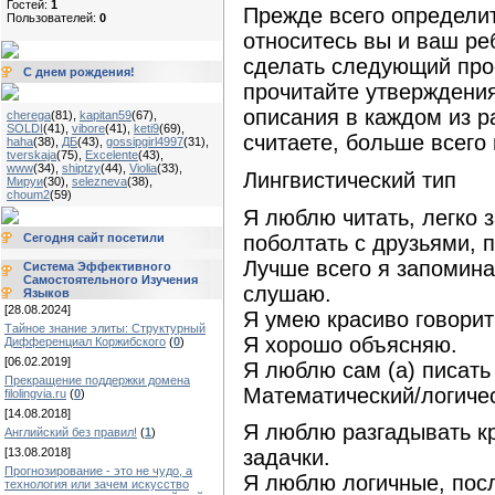
Гостей:
1
Прежде всего определит
Пользователей:
0
относитесь вы и ваш ре
сделать следующий прос
С днем рождения!
прочитайте утверждения
описания в каждом из р
cherega
(81)
,
kapitan59
(67)
,
SOLDI
(41)
,
vibore
(41)
,
keti9
(69)
,
считаете, больше всего
haha
(38)
,
ДБ
(43)
,
gossipgirl4997
(31)
,
tverskaja
(75)
,
Excelente
(43)
,
www
(34)
,
shiptzy
(44)
,
Violia
(33)
,
Лингвистический тип
Мируи
(30)
,
selezneva
(38)
,
choum2
(59)
Я люблю читать, легко 
поболтать с друзьями, 
Сегодня сайт посетили
Лучше всего я запомина
Система Эффективного
Самостоятельного Изучения
слушаю.
Языков
[28.08.2024]
Я умею красиво говорит
Тайное знание элиты: Структурный
Я хорошо объясняю.
Дифференциал Коржибского
(
0
)
[06.02.2019]
Я люблю сам (а) писать
Прекращение поддержки домена
Математический/логиче
filolingvia.ru
(
0
)
[14.08.2018]
Я люблю разгадывать к
Английский без правил!
(
1
)
[13.08.2018]
задачки.
Прогнозирование - это не чудо, а
Я люблю логичные, пос
технология или зачем искусство