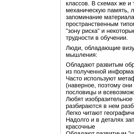
классов. В схемах же и
механическую память, л
запоминание материала.
пространственным типо
"зону риска" и некотор
трудности в обучении.
Люди, обладающие визу
мышления:
Обладают развитым обр
из полученной информац
Часто используют метаф
(наверное, поэтому они 
пословицы и всевозможн
Любят изобразительное 
разбираются в нем раз
Легко читают географич
Надолго и в деталях за
красочные
Обладают развитиым "ч