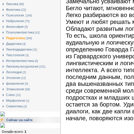
Замечально усваивают 
Лексика
[68]
Бегло читают, мгновенн
Фонетика
[22]
Легко разбираются во в
Психология.
[184]
Умеют и любят решать 
Нейрология
[75]
Философия
Обладают развитым ло
[5]
Психолингвистика
[41]
То есть, школа ориенти
Педагогика
[184]
аудиальную и логическ
Дидактика
[4]
определению Говарда Г
Лингводидактика
[11]
из Гарвардского универ
Текстология
[3]
Интерлингвистика
[6]
лингвистическим и логи
Лингвокультурология
[231]
интеллекта. А всего тип
Логопедия
[2]
последним данным, пол
Этология
[12]
два вышеназванных ти
физиология
[5]
среди современной моло
Этимология
[99]
Сленг
[12]
подростках и младших ш
Морфология
[1]
остается за бортом. Уди
Семиотика
[2]
диалоги, как две капли
начале, поворяются изо
Сейчас на сайте
Онлайн всего:
1