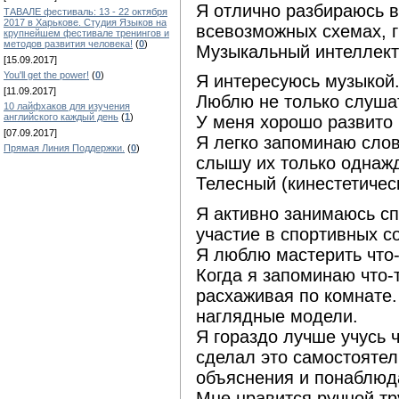
Я отлично разбираюсь в
ТАВАЛЕ фестиваль: 13 - 22 октября
2017 в Харькове. Студия Языков на
всевозможных схемах, г
крупнейшем фестивале тренингов и
методов развития человека!
(
0
)
Музыкальный интеллект
[15.09.2017]
You'll get the power!
(
0
)
Я интересуюсь музыкой
[11.09.2017]
Люблю не только слушат
10 лайфхаков для изучения
английского каждый день
(
1
)
У меня хорошо развито 
[07.09.2017]
Я легко запоминаю слов
Прямая Линия Поддержки.
(
0
)
слышу их только однаж
Телесный (кинестетичес
Я активно занимаюсь с
участие в спортивных со
Я люблю мастерить что
Когда я запоминаю что-т
расхаживая по комнате.
наглядные модели.
Я гораздо лучше учусь ч
сделал это самостоятел
объяснения и понаблюда
Мне нравится ручной тр