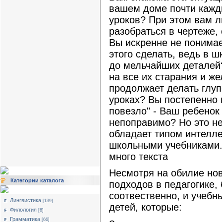
вашем доме почти кажды
уроков? При этом вам л
разобраться в чертеже,
Вы искренне не понимае
этого сделать, ведь в 
до мельчайших деталей
на все их старания и ж
продолжает делать глуп
уроках? Вы постепенно 
повезло" - Ваш ребенок
непоправимо? Но это не
обладает типом интелле
школьными учебниками
много текста
Несмотря на обилие нов
Категории каталога
подходов в педагогике,
соотвественно, и учебн
Лингвистика
[139]
детей, которые:
Филология
[6]
Грамматика
[66]