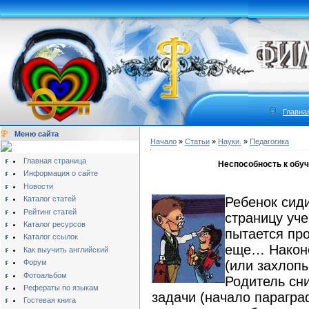
Главна
Меню сайта
Начало
»
Статьи
»
Науки.
»
Педагогика
Главная страница
Неспособность к обуч
Информация о сайте
Новости
Каталог статей
Ребенок сиди
Рейтинг статей
страницу уче
Каталог ресурсов
пытается про
Каталог ссылок
еще… Наконе
Как выучить английский
Форум
(или захлопы
Фотоальбом
Родитель сн
Рефераты по языкам
задачи (начало парагра
Гостевая книга