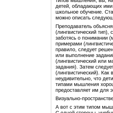
типов мышления, вы, на
детей, обладающих ими,
школьное обучение. Ст
можно описать следующ
Преподаватель объясня
(лингвистический тип), 
заботясь о понимании (
примерами (лингвистиче
правило, следует решен
или выполнение задани
(лингвистический или м
задания). Затем следуе
(лингвистический). Как 
неудивительно, что дет
типами мышления хорош
предоставляет им для э
Визуально-пространстве
А вот с этим типом мы
С одной стороны, учеб