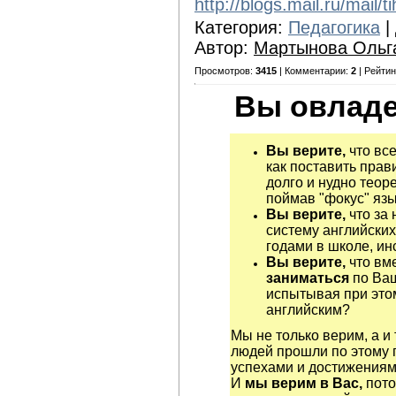
http://blogs.mail.ru/mai
Категория:
Педагогика
|
Автор:
Мартынова Ольг
Просмотров:
3415
| Комментарии:
2
| Рейтин
Вы овладе
Вы верите,
что все
как поставить прав
долго и нудно теор
поймав "фокус" яз
Вы верите,
что за 
систему английских
годами в школе, ин
Вы верите,
что вм
заниматься
по Ва
испытывая при этом
английским?
Мы не только верим, а и
людей прошли по этому 
успехами и достижениям
И
мы верим в Вас,
пото