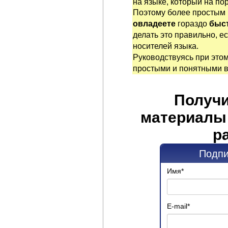
на языке, который на по
Поэтому более простым
овладеете
гораздо
быст
делать это правильно, е
носителей языка.
Руководствуясь при это
простыми и понятными 
Получи
материалы 
р
Подпи
Имя
*
E-mail
*