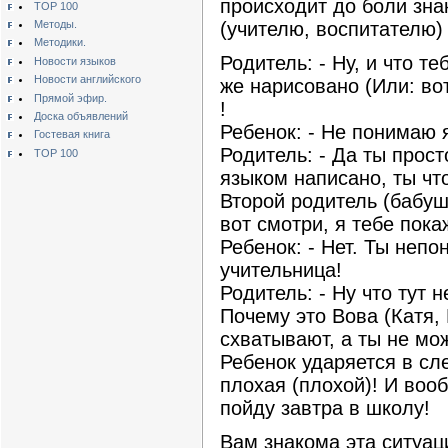
происходит до боли зн
TOP 100
Методы.
(учителю, воспитателю)
Методики.
Родитель: - Ну, и что т
Новости языков
Новости английского
же нарисовано (Или: во
Прямой эфир.
!
Доска объявлений
Ребенок: - Не понимаю 
Гостевая книга
Родитель: - Да ты прос
TOP 100
языком написано, ты чт
Второй родитель (бабушк
вот смотри, я тебе покаж
Ребенок: - Нет. Ты неп
учительница!
Родитель: - Ну что тут 
Почему это Вова (Катя,
схватывают, а ты не мо
Ребенок ударяется в сле
плохая (плохой)! И воо
пойду завтра в школу!
Вам знакома эта ситуац