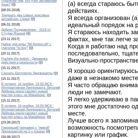
стратегии тем, кто учит английский
(а) всегда стараюсь бы
язык?
(
0
)
действиях.
[08.03.2018]
Тридцать два самых красивых
Я всегда организован (
английских слова!
(
0
)
идеальный порядок на 
[06.01.2018]
Доброе Поздравление - 2018 от
Я стараюсь находить з
Студии Языков
(
0
)
фактах, мне так легче 
[23.11.2017]
Набор для игры "88 8опросо8" с
Когда я работаю над пр
глаголом "to buy"
(
0
)
последовательно, тщат
[20.11.2017]
Pushing the button - Динамика
Визуально-пространств
действия в реальности
(
0
)
[15.11.2017]
Я хорошо ориентируюсь 
Скачать Бесплатно Лингвокарты
(
0
)
даже в незнакомо месте
[15.11.2017]
Я часто обращаю вниман
В четверг, 16 ноября, 19.00 МСК -
Интерактивная Лингвокарта. Виталий
люди не замечают.
Диброва представляет новый
мастер-класс на Марафоне.
(
0
)
Я легко удерживаю в па
[15.11.2017]
этого мне достаточно о
В четверг, 16 ноября, 19.00 МСК -
Интерактивная Лингвокарта. Виталий
месте.
Диброва представляет новый
мастер-класс на Марафоне.
(
0
)
Лучше всего я запомина
[23.09.2017]
возможность посмотрет
Говорящий тренажер с "живой"
Лингвокартой на 2-х языках
(
0
)
картинку или график.
[20.09.2017]