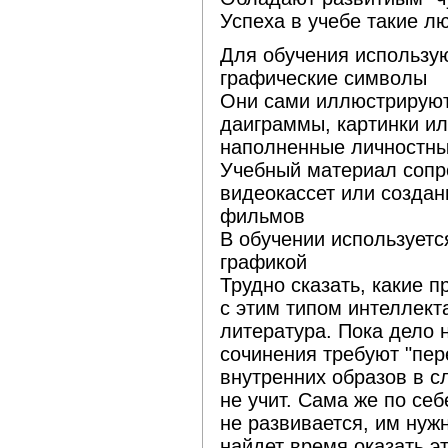
Успеха в учебе такие л
Для обучения использую
графические символы
Они сами иллюстрируют
даиграммы, картинки и
наполненные личностн
Учебный материал сопр
видеокассет или создан
фильмов
В обучении используетс
графикой
Трудно сказать, какие 
с этим типом интеллекта
литература. Пока дело 
сочинения требуют "пер
внутренних образов в с
не учит. Сама же по себ
не развивается, им нуж
найдет время оказать э