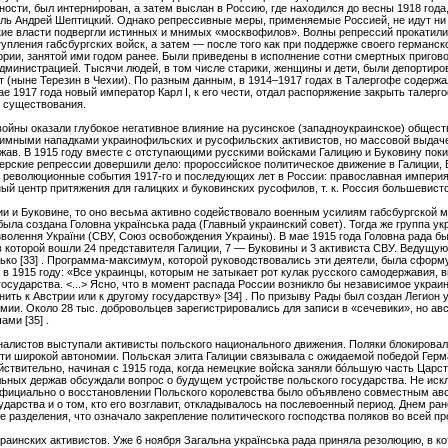
ности, был интернирован, а затем выслан в Россию, где находился до весны 1918 года
ь Андрей Шептицкий. Однако репрессивные меры, применяемые Россией, не идут ни 
ие власти подвергли истинных и мнимых «москвофилов». Волны репрессий прокатилис
упления габсбургских войск, а затем — после того как при поддержке своего германск
ории, занятой ими годом ранее. Были приведены в исполнение сотни смертных приго
администрацией. Тысячи людей, в том числе старики, женщины и дети, были депортир
дт (ныне Терезин в Чехии). По разным данным, в 1914–1917 годах в Талергофе содержал
мае 1917 года новый император Карл I, к его чести, отдал распоряжение закрыть талер
е существования.
йны оказали глубокое негативное влияние на русинское (западноукраинское) общество
заимными нападками украинофильских и русофильских активистов, но массовой выдач
ав. В 1915 году вместе с отступающими русскими войсками Галицию и Буковину пок
герские репрессии довершили дело: пророссийское политическое движение в Галиции,
и и революционные события 1917-го и последующих лет в России: православная импер
ный центр притяжения для галицких и буковинских русофилов, т. к. Россия большевист
ии и Буковине, то оно весьма активно содействовало военным усилиям габсбургской 
ыла создана Головна украïнська рада (Главный украинский совет). Тогда же группа у
волення Украïни (СВУ, Cоюз освобождения Украины). В мае 1915 года Головна рада бы
в которой вошли 24 представителя Галиции, 7 — Буковины и 3 активиста СВУ. Ведущую
ько [33] . Программа-максимум, которой руководствовались эти деятели, была сформ
в 1915 году: «Все украинцы, которым не затыкает рот кулак русского самодержавия, в
осударства. <...> Ясно, что в момент распада России возникло бы независимое украи
нить к Австрии или к другому государству» [34] . По призыву Рады был создан Легион
рмии. Около 28 тыс. добровольцев зарегистрировались для записи в «сечевики», но а
ми [35] .
листов выступали активисты польского национального движения. Поляки блокировал
сти широкой автономии. Польская элита Галиции связывала с ожидаемой победой Герм
ствительно, начиная с 1915 года, когда немецкие войска заняли бóльшую часть Царст
ьных держав обсуждали вопрос о будущем устройстве польского государства. Не искл
 Официально о восстановлении Польского королевства было объявлено совместным ав
ударства и о том, кто его возглавит, откладывалось на послевоенный период. Днем ра
 разделения, что означало закрепление политического господства поляков во всей пр
аинских активистов. Уже 6 ноября Загальна украïнська рада приняла резолюцию, в к