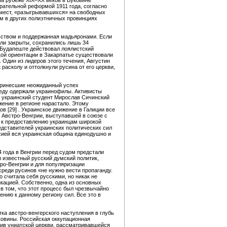
На рубеже XIX–XX веков в Буковине
ательной реформой 1911 года, согласно
 мест, «разыгрывавшихся» на свободных
м в других полиэтничных провинциях
ьством и поддержанная мадьяронами. Если
ыли закрыты, сохранились лишь 34
в Будапеште действовал лоялистский
кой ориентации в Закарпатье существовали
 Один из лидеров этого течения, Августин
расколу и оттолкнули русина от его церкви,
 принесшие неожиданный успех
беду одержали украинофилы. Активисты
а украинский студент Мирослав Сичинский
жение в регионе нарастало. Этому
 [29] . Украинское движение в Галиции все
 Австро-Венгрии, выступавшей в союзе с
, к предоставлению украинцам широкой
едставителей украинских политических сил
ссией вся украинская община единодушно и
 года в Венгрии перед судом предстали
 известный русский думский политик,
ро-Венгрии и для популяризации
среди русинов «не нужно вести пропаганду.
о считала себя русскими, но никак не
икацией. Собственно, одна из основных
в том, что этот процесс был чрезвычайно
ению к данному региону сил. Все это в
ка австро-венгерского наступления в глубь
уковины. Российская оккупационная
тив униатской церкви, рассматривавшейся