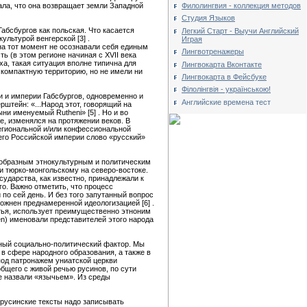
Филолингвия - коллекция методов
ала, что она возвращает земли Западной
Студия Языков
абсбургов как польская. Что касается
Легкий Старт - Выучи Английский
ультурой венгерской [3] .
Играя
на тот момент не осознавали себя единым
Лингвотренажеры
ь (в этом регионе начиная с XVII века
а, такая ситуация вполне типична для
Лингвокарта Вконтакте
компактную территорию, но не имели ни
Лингвокарта в Фейсбуке
Філолінгвія - українською!
и и империи Габсбургов, одновременно и
Английские времена тест
рштейн: «...Народ этот, говорящий на
и именуемый Rutheni» [5] . Но и во
е, изменялся на протяжении веков. В
егиональной и/или конфессиональной
его Российской империи слово «русский»
ообразным этнокультурным и политическим
и тюрко-монгольскому на северо-востоке.
сударства, как известно, принадлежали к
о. Важно отметить, что процесс
по сей день. И без того запутанный вопрос
ложнен преднамеренной идеологизацией [6] .
атья, использует преимущественно этноним
en) именовали представителей этого народа
ьный социально-политический фактор. Мы
в сфере народного образования, а также в
под патронажем униатской церкви
бщего с живой речью русинов, по сути
е назвали «язычьем». Из среды
 русинские тексты надо записывать