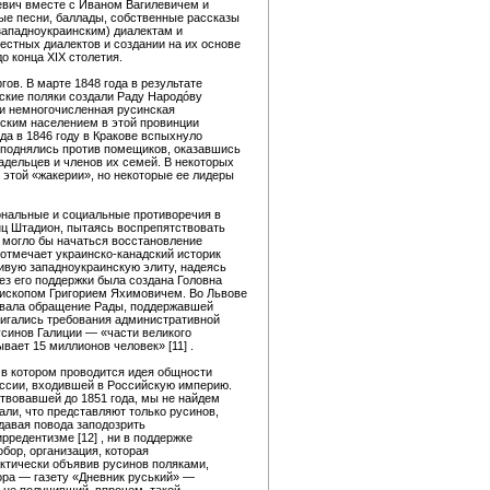
евич вместе с Иваном Вагилевичем и
ные песни, баллады, собственные рассказы
западноукраинским) диалектам и
естных диалектов и создании на их основе
о конца XIX столетия.
в. В марте 1848 года в результате
ские поляки создали Раду Народóву
 и немногочисленная русинская
нским населением в этой провинции
а в 1846 году в Кракове вспыхнуло
 поднялись против помещиков, оказавшись
адельцев и членов их семей. В некоторых
 этой «жакерии», но некоторые ее лидеры
иональные и социальные противоречия в
нц Штадион, пытаясь воспрепятствовать
 могло бы начаться восстановление
 отмечает украинско-канадский историк
ивую западноукраинскую элиту, надеясь
без его поддержки была создана Головна
епископом Григорием Яхимовичем. Во Львове
ковала обращение Рады, поддержавшей
игались требования административной
усинов Галиции — «части великого
вает 15 миллионов человек» [11] .
в котором проводится идея общности
оссии, входившей в Российскую империю.
твовавшей до 1851 года, мы не найдем
ли, что представляют только русинов,
е давая повода заподозрить
рредентизме [12] , ни в поддержке
бор, организация, которая
актически объявив русинов поляками,
ора — газету «Дневник руський» —