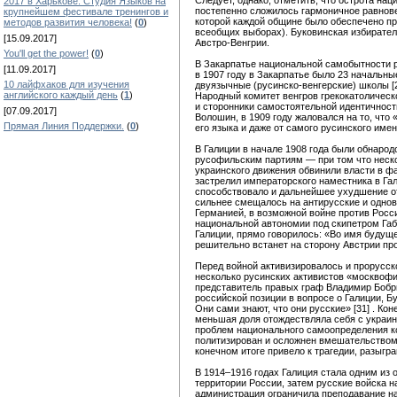
Следует, однако, отметить, что острота на
2017 в Харькове. Студия Языков на
постепенно сложилось гармоничное равнов
крупнейшем фестивале тренингов и
которой каждой общине было обеспечено п
методов развития человека!
(
0
)
всеобщих выборах). Буковинская избирате
[15.09.2017]
Австро-Венгрии.
You'll get the power!
(
0
)
В Закарпатье национальной самобытности 
[11.09.2017]
в 1907 году в Закарпатье было 23 начальн
10 лайфхаков для изучения
двуязычные (русинско-венгерские) школы [
английского каждый день
(
1
)
Народный комитет венгров грекокатолическ
и сторонники самостоятельной идентичности
[07.09.2017]
Волошин, в 1909 году жаловался на то, что
Прямая Линия Поддержки.
(
0
)
его языка и даже от самого русинского имени
В Галиции в начале 1908 года были обнаро
русофильским партиям — при том что неск
украинского движения обвинили власти в ф
застрелил императорского наместника в Га
способствовало и дальнейшее ухудшение от
сильнее смещалось на антирусские и однов
Германией, в возможной войне против Росс
национальной автономии под скипетром Габ
Галиции, прямо говорилось: «Во имя будущ
решительно встанет на сторону Австрии про
Перед войной активизировалось и прорусско
несколько русинских активистов «москвофи
представитель правых граф Владимир Бобри
российской позиции в вопросе о Галиции, Б
Они сами знают, что они русские» [31] . Ко
меньшая доля отождествляла себя с украинц
проблем национального самоопределения ко
политизирован и осложнен вмешательством к
конечном итоге привело к трагедии, разыгр
В 1914–1916 годах Галиция стала одним из 
территории России, затем русские войска н
администрация ограничила преподавание на