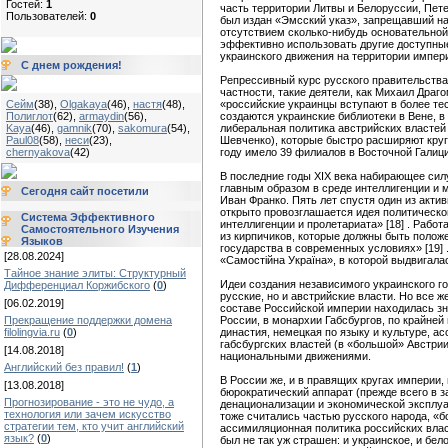
Гостей:
1
часть территории Литвы и Белоруссии, Пет
Пользователей:
0
был издан «Эмсский указ», запрещавший на
отсутствием сколько-нибудь основательной
эффективно использовать другие доступны
украинского движения на территории импер
С днем рождения!
Репрессивный курс русского правительства 
частности, такие деятели, как Михаил Дра
Сейм
(38)
,
Olgakaya
(46)
,
настя
(48)
,
«российские украинцы вступают в более тес
Полиглот
(62)
,
armaydin
(56)
,
создаются украинские библиотеки в Вене, в 
Kaya
(46)
,
gamnik
(70)
,
sakomura
(54)
,
либеральная политика австрийских властей
Paul08
(58)
,
неси
(23)
,
Шевченко), которые быстро расширяют круг
chernyakova
(42)
году имело 39 филиалов в Восточной Галиции
В последние годы XIX века набирающее сил
главным образом в среде интеллигенции и м
Сегодня сайт посетили
Иван Франко. Пять лет спустя один из акти
открыто провозглашается идея политической
Система Эффективного
интеллигенции и пролетариата» [18] . Раб
Самостоятельного Изучения
из кирпичиков, которые должны быть полож
Языков
государства в современных условиях» [19]
[28.08.2024]
«Самостійна Украïна», в которой выдвигала
Тайное знание элиты: Структурный
Идеи создания независимого украинского го
Дифференциал Коржибского
(
0
)
русские, но и австрийские власти. Но все 
[06.02.2019]
составе Российской империи находилась зн
Прекращение поддержки домена
России, в монархии Габсбургов, по крайней
filolingvia.ru
(
0
)
династия, немецкая по языку и культуре, а
габсбургских властей (в «большой» Австрии
[14.08.2018]
национальными движениями.
Английский без правил!
(
1
)
В России же, и в правящих кругах империи,
[13.08.2018]
бюрократический аппарат (прежде всего в 
Прогнозирование - это не чудо, а
денационализации и экономической эксплуат
технология или зачем искусство
тоже считались частью русского народа, «
стратегии тем, кто учит английский
ассимиляционная политика российских влас
язык?
(
0
)
был не так уж страшен: и украинское, и б