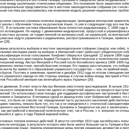
ционального вопроса в Восточной Галиции, Буковине и Закарпатье была неодинаковой. 
есие между различными этническими общинами. Это положение было закреплено избир
ропорциональное представительство в местном законодательном собрании (не считая
льная система рассматривалась как возможная модель решения национальных пробле
русинов серьезно угрожала политика мадьяризации, проводимая венгерским правител
ые школы с обучением только на русинском языке, то уже в следующем году все они б
27] . В остальном система образования была полностью мадьяризована. С 1898 года 
ого исповедания. Но наряду с движениями мадьяронской, прорусской и украинофильс
 местных русинов, не тождественной ни великорусской, ни украинской, ни венгерской.
 «ужасные недуги украинизма и радикализма, распространившиеся в Галиции, привели к 
» [28] .
дованы результаты выборов в местное законодательное собрание (ландтаг, или сейм),
олькими месяцами ранее на выборах в Имперский совет (рейхсрат) убедительную по
альсификации итогов голосования. Конфликт обернулся трагедией: 12 апреля 1908 год
лиции, польского аристократа Анджея Потоцкого. Межэтническое и политическое напря
ношений между Австро-Венгрией и Россией после боснийского кризиса 1908–1909 годов
ременно лоялистские, прогабсбургские позиции. Его лидеры рассчитывали, что победа
ии могла бы привести к образованию украинского государства — или, по крайней мере
сбургов. Поэтому в заявлении, принятом в декабре 1912 года по итогам совещания пр
его украинского народа по обе стороны границы в случае войны между Австрией и Ро
тив Российской империи как величайшего врага Украины» [30] .
е движение. В ответ власти Австро-Венгрии ужесточили преследования. В начале 1914
льского» направления. В качестве одного из свидетелей защиты на процессе выступал
нский. Он использовал свою поездку для поддержки русофильских настроений в Авст
уковине и Закарпатье. В интервью одной из французских газет Бобринский заявил, что 
нечно, это было не совсем так: определенная часть русинского населения действительн
ами; наконец, немало было тех, кто так и не определился с этнической самоидентиф
ренного населения Восточной Галиции, Буковины и Закарпатья как раз и заключалась 
ак австрийской и венгерской политических элит, так и России, т. е. внешних по отнош
авшейся в здесь в годы Первой мировой войны.
основных театров военных действий. В августе-сентябре 1914 года захлебнулась попыт
анесли контрудар, в результате которого ими была занята большая часть Галиции и Б
 украинском языке, приняла определенные меры против украинских активистов и про