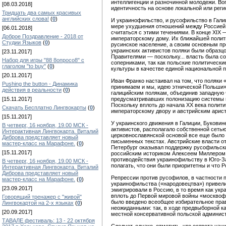
интеллигенции и разночинной молодежи. Во
[08.03.2018]
идентичность на основе локальной или рег
Тридцать два самых красивых
английских слова!
(
0
)
И украинофильство, и русофильство в Галиц
мере ухудшения отношений между Россией и
[06.01.2018]
считаться с этими течениями. В конце ХIХ
Доброе Поздравление - 2018 от
императорскому дому. Их ближайшей полити
Студии Языков
(
0
)
русинское население, а своим основным пр
украинских активистов поляки были образц
[23.11.2017]
Правителями — поскольку... власть была с
Набор для игры "88 8опросо8" с
соперниками, так как польские политическ
глаголом "to buy"
(
0
)
культуры в качестве единой национальной по
[20.11.2017]
Иван Франко настаивал на том, что поляки 
Pushing the button - Динамика
принимаем и мы, идею этнической Польши» [
действия в реальности
(
0
)
галицийским полякам, объединив западную ч
[15.11.2017]
предусматривавших полонизацию системы вы
Поскольку вплоть до начала ХХ века полит
Скачать Бесплатно Лингвокарты
(
0
)
императорскому двору и австрийским арист
[15.11.2017]
У украинского движения в Галиции, Буковин
В четверг, 16 ноября, 19.00 МСК -
активистов, располагало собственной сетью
Интерактивная Лингвокарта. Виталий
церковнославянской основой все еще было 
Диброва представляет новый
письменных текстах. Австрийские власти от
мастер-класс на Марафоне.
(
0
)
Петербург оказывал поддержку русофильски
[15.11.2017]
российским историком Алексеем Миллером п
противодействия украинофильству в Юго-Зап
В четверг, 16 ноября, 19.00 МСК -
полагать, что они были приоритетны и что 
Интерактивная Лингвокарта. Виталий
Диброва представляет новый
Репрессии против русофилов, в частности п
мастер-класс на Марафоне.
(
0
)
украинофильства («народовецтва») привел
[23.09.2017]
эмигрировали в Россию, в то время как укр
вплоть до Первой мировой войны «москвофил
Говорящий тренажер с "живой"
было введено всеобщее избирательное пра
Лингвокартой на 2-х языках
(
0
)
неожиданными: так, в ходе предвыборной к
[20.09.2017]
местной консервативной польской админис
ТАВАЛЕ фестиваль: 13 - 22 октября