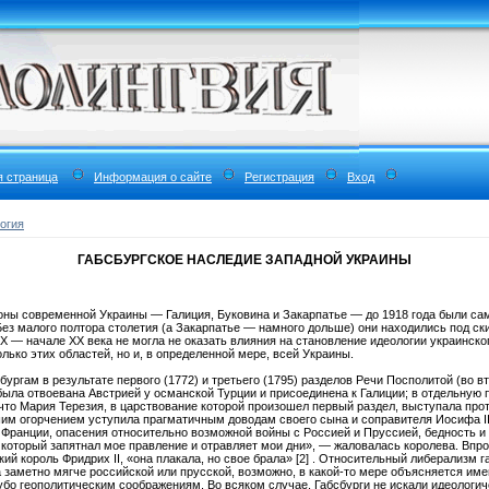
я страница
Информация о сайте
Регистрация
Вход
огия
ГАБСБУРГСКОЕ НАСЛЕДИЕ ЗАПАДНОЙ УКРАИНЫ
ны современной Украины — Галиция, Буковина и Закарпатье — до 1918 года были с
Без малого полтора столетия (а Закарпатье — намного дольше) они находились под ск
IX — начале XX века не могла не оказать влияния на становление идеологии украинск
олько этих областей, но и, в определенной мере, всей Украины.
бургам в результате первого (1772) и третьего (1795) разделов Речи Посполитой (во вт
 была отвоевана Австрией у османской Турции и присоединена к Галиции; в отдельную
 что Мария Терезия, в царствование которой произошел первый раздел, выступала про
им огорчением уступила прагматичным доводам своего сына и соправителя Иосифа II. 
 Франции, опасения относительно возможной войны с Россией и Пруссией, бедность и
 который запятнал мое правление и отравляет мои дни», — жаловалась королева. Впр
ий король Фридрих II, «она плакала, но свое брала» [2] . Относительный либерализм г
заметно мягче российской или прусской, возможно, в какой-то мере объясняется име
убо геополитическим соображениям. Во всяком случае, Габсбурги не искали идеологич