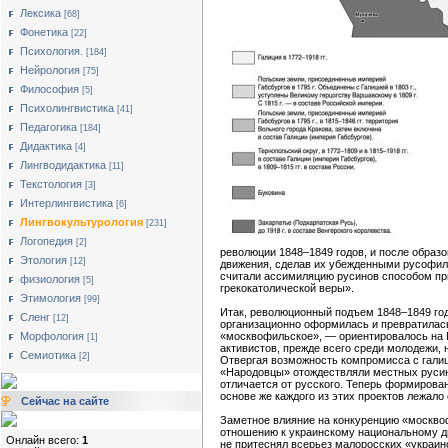
Лексика
[68]
Фонетика
[22]
Психология.
[184]
Нейрология
[75]
Философия
[5]
Психолингвистика
[41]
Педагогика
[184]
Дидактика
[4]
Лингводидактика
[11]
Текстология
[3]
Интерлингвистика
[6]
Лингвокультурология
[231]
Логопедия
[2]
революции 1848–1849 годов, и после образ
Этология
[12]
движения, сделав их убежденными русофила
считали ассимиляцию русинов способом прио
физиология
[5]
грекокатолической веры».
Этимология
[99]
Итак, революционный подъем 1848–1849 год
Сленг
[12]
организационно оформилась и превратилась
Морфология
«москвофильское», — ориентировалось на Р
[1]
активистов, прежде всего среди молодежи,
Семиотика
[2]
Отвергая возможность компромисса с галиц
«Народовцы» отождествляли местных русино
отличается от русского. Теперь формирован
основе же каждого из этих проектов лежал
Сейчас на сайте
Заметное влияние на конкуренцию «москвоф
отношению к украинскому национальному дв
Онлайн всего:
1
не притеснял всерьез малоросских «украино