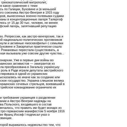
, грекокатолический митрополит,
в какое сравнение с теми
ь по Галиции, Буковине и (в меньшей
ого союзника Австро-Венгрия в 1915 году
воров, вынесенных военно-полевыми судами
ованы в концентрационные лагеря Талергоф
ось от 15 до 30 тыс. человек, не менее
гофский лагерь, запятнавший репутацию
. Репрессии, как австро-венгерские, так и
ей национально-политических противников
инули и активные «москвофилы» с семьями
 Буковине и Закарпатье практически сошло
ия Романовых перестала существовать, а
ская вызывала уже совсем другие чувства...
монархии. Уже в первые дни войны во
краинских активистов — эмигрантов из
ла преобразована в Загальну украïнську
 роль в Раде играли депутаты австрийского
улирована в одной из украинских
ысказались не иначе как за создание или
нское государство. Украина слишком велика
 украинских сечевых стрельцов, воевавший в
встрийское командование ограничило их
и требование украинцев о разделении
ании и Австро-Венгрии надежды на
ва Польского, входившего в состав
ючалось, что править им будет монарх из
стро-германским манифестом 5 ноября 1916
нее Франц Иосиф I подписал указ о
овинции.
оторой выражалось недовольство тем, что