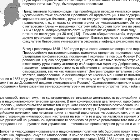
редактировал один из членов «галицкой троицы» Иван Вагилевич. Собор,
популярности, как Рада, был поддержан поляками.
Представители Головной рады, где преобладали иерархи униатской церк
идентичности тоже прибегали к религиозной аргументации. Они подчерк
корни и языковую близость, русинов не следует отождествлять с русс
православия, т. е., в глазах католиков и униатов, «схизматиками». Инт
с интересами Вены — возможно, поэтому габсбургская политика по отн
В 1847 году в Галиции увидело свет 32 русинских издания, в 1848 году —
в течение последующих 30 лет) [13] . Помимо «Зори галицькой», издавав
другие русинские периодические издания. Быстро росла сеть русински
факультете Львовского университета открылась кафедра русинского язы
В годы революции 1848–1849 годов русинское население сохраняло верн
Пророссийские настроения распространились среди части русинов после 
Закарпатье прибыли войска, посланные Николаем I в помощь Францу Ио
революции. Однако воодушевление, с которым местные жители встреча
известному русинскому активисту из Закарпатья Адольфу Добрянскому, 
парламент, решительно отвергнуть обвинения в панславизме. «Венгерск
самодержавия, так же как мягкий климат Венгрии предпочтительнее сиби
жесткая, направленная на ассимиляцию этнических меньшинств политик
ования в 1867 году двуединой Австро-Венгрии, — оттолкнула от Будапешта некоторых 
ми (тот же Добрянский позднее эмигрировал в Россию). Одновременно крепло и мадь
бщения к более развитой венгерской культуре и не имели ничего против того, чтобы 
ов способствовал тому, что культурно-просветительская деятельность русинской инт
 в национально-политическое движение. В нем конкурировали два течения: одно было 
оссию. (Полонофильство активистов «Руського собора» постепенно почти сошло на не
 начали быстро распространяться украинофильские взгляды. Представителей этого н
ийскими поляками, они не могли принять главной идеологемы «москвофилов», считав
в с украинцами-малороссами, настаивая на том, что те и другие являются единым э
ие русинской национальной идентичности зависело от успеха реализации того или ино
о определенное — русское или украинское — толкование происхождения русинов и их э
илов» и «народовцев» оказывала и национальная политика габсбургского правительст
ижению, зарождавшемуся в Малороссии. В начале своего правления Александр II при
филов». Но позднее, после разгрома январского восстания 1863–1864 годов, охвативш