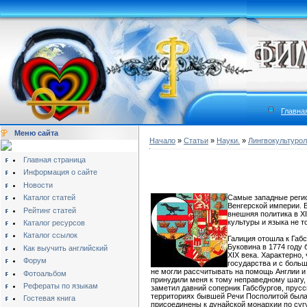
Главна
Меню сайта
Начало
»
Статьи
»
Науки.
»
Лингвокультурол
Главная страница
Информация о сайте
Новости
Каталог статей
Самые западные регио
Венгерской империи. 
Рейтинг статей
внешняя политика в X
культуры и языка не т
Каталог ресурсов
Каталог ссылок
Галиция отошла к Габс
Буковина в 1774 году
Как выучить английский
XIX века. Характерно,
Форум
государства и с больш
не могли рассчитывать на помощь Англии и
Фотоальбом
принудили меня к тому неправедному шагу,
Рефераты по языкам
заметил давний соперник Габсбургов, прусск
территориях бывшей Речи Посполитой была 
Гостевая книга
присоединены к дунайской монархии по суг