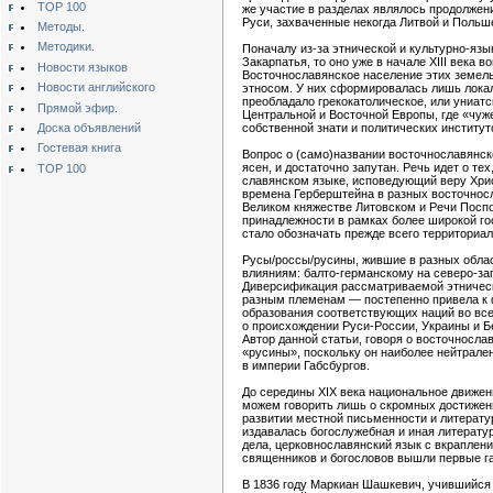
TOP 100
же участие в разделах являлось продолжен
Руси, захваченные некогда Литвой и Польш
Методы.
Методики.
Поначалу из-за этнической и культурно-язы
Закарпатья, то оно уже в начале XIII века 
Новости языков
Восточнославянское население этих земель
Новости английского
этносом. У них сформировалась лишь локаль
преобладало грекокатолическое, или униатс
Прямой эфир.
Центральной и Восточной Европы, где «чуж
Доска объявлений
собственной знати и политических институто
Гостевая книга
Вопрос о (само)названии восточнославянск
ясен, и достаточно запутан. Речь идет о те
TOP 100
славянском языке, исповедующий веру Христ
времена Герберштейна в разных восточносл
Великом княжестве Литовском и Речи Поспо
принадлежности в рамках более широкой го
стало обозначать прежде всего территориа
Русы/россы/русины, жившие в разных облас
влияниям: балто-германскому на северо-зап
Диверсификация рассматриваемой этнической
разным племенам — постепенно привела к ф
образования соответствующих наций во всех
о происхождении Руси-России, Украины и Бел
Автор данной статьи, говоря о восточносл
«русины», поскольку он наиболее нейтрален
в империи Габсбургов.
До середины XIX века национальное движен
можем говорить лишь о скромных достижени
развитии местной письменности и литерату
издавалась богослужебная и иная литерату
дела, церковнославянский язык с вкраплен
священников и богословов вышли первые гал
В 1836 году Маркиан Шашкевич, учившийся в