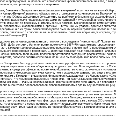
прос о пробуждении национального самосознания крестьянского большинства, о том,
иональной, по-прежнему оставался открытым.
ии, Буковине и Закарпатье стали факторами внутренней политики не только габсбургс
 Австро-Венгрией (главным образом из-за столкновения их интересов на Балканах)
 — начале ХХ века абсолютное большинство галицийских и буковинских украинофилов 
ческой целью было предоставление административной и культурной автономии восточ
отивником они по-прежнему считали местных поляков. Как справедливо отмечает аме
ом, правителями и соперниками. Образцом — в том, как им удалось добиться значител
осредоточена в их руках: более 90 процентов высших административных постов в Гали
ие силы, связанные с современным национализмом, такие как национал-демократы, ст
 всей Галиции» [23] .
«должны раз и навсегда отказаться от мысли о воссоздании “исторической” Польши на 
24] . Добиться этого было непросто, поскольку в 1867–70 годах императорское прав
асть Галиции (где преобладало польское население) с восточной (с преобладанием ру
сшего образования в провинции. С 1869 года польский язык пользовался в Галиции 
ические интересы галицийских поляков представляли выходцы из рядов крупной земел
ократам, польское политическое влияние в Вене было несравнимо более сильным, чем 
е и Закарпатье был и другой заметный соперник: русофильское течение в этих провин
 научно-просветительских обществ и культурных центров. В последней четверти XIX в
сильно в среде русофилов, но постепенно большинство из них склонялось к использов
носились к «москвофилам» куда жестче, чем к украинским активистам, видя в них аге
м кругам в Галиции — в частности, финансируя издававшуюся во Львове газету «Сло
ризнать, что «высокопоставленные чиновники… от газеты ждали не столько усиления 
адном крае... Планы аннексии Галиции никогда не исчезли окончательно с повестки 
Россия была готова воспользоваться любой возможностью для их осуществления» [26] 
роцесс над несколькими активистами пророссийской ориентации в Галиции в начале 80
и к постепенному ослаблению «москвофильской» ориентации в русинском движении. М
аинофилы, наоборот, перебирались из Малороссии в Галицию, вливаясь в местное укр
ьство» оставалось заметным фактором в жизни региона, уже с начала ХХ столетия, а
во, «москвофилы» в своем противостоянии «народовцам» вынуждены были искать сою
ампании 1907–1908 годов активисты из пророссийских кругов в Галиции сотрудничали
трацией.