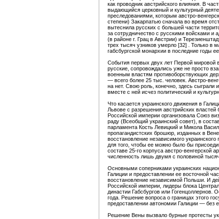
как проводник австрийского влияния. В част
выдающийся церковный и культурный деятел
преследованиями, которым австро-венгерск
степени) Закарпатью сначала во время отст
вытеснила русских с большей части террит
за сотрудничество с русскими войсками и 
(в районе г. Грац в Австрии) и Терезиеншта
трех тысяч узников умерло [32] . Только в 
габсбургской монархии в последние годы е
События первых двух лет Первой мировой во
русские, сопровождались уже не просто в
военным властям противоборствующих держ
— всего более 25 тыс. человек. Австро-вен
на нет. Свою роль, конечно, здесь сыграл
вместе с ней исчез политический и культур
Что касается украинского движения в Галиц
Львове с разрешения австрийских властей б
Российской империи организовала Союз виз
раду (Всеобщий украинский совет), в соста
парламента Кость Левицкий и Микола Васил
пропагандистских брошюр, изданных в Вене 
восстановление независимого украинского г
для того, чтобы ее можно было бы присоеди
составе 25-го корпуса австро-венгерской а
численность лишь двумя с половиной тысяча
Основными соперниками украинских национа
Галиции и предоставлении ее восточной ча
восстановление независимой Польши. И дей
Российской империи, лидеры блока Централ
династии Габсбургов или Гогенцоллернов.
года. Решение вопроса о границах этого гос
предоставлении автономии Галиции — без ее
Решение Вены вызвало бурные протесты укр