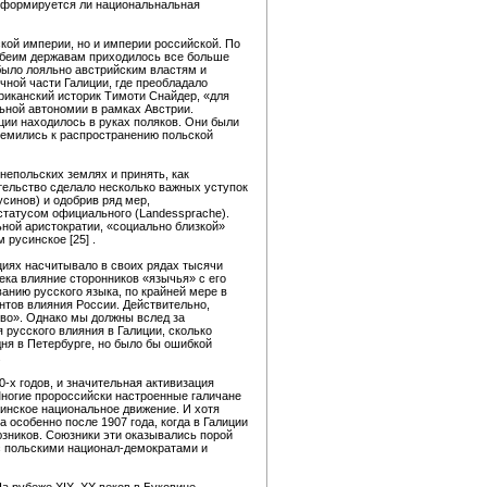
 сформируется ли национальнальная
кой империи, но и империи российской. По
 обеим державам приходилось все больше
было лояльно австрийским властям и
ной части Галиции, где преобладало
риканский историк Тимоти Снайдер, «для
ьной автономии в рамках Австрии.
ции находилось в руках поляков. Они были
ремились к распространению польской
непольских землях и принять, как
ительство сделало несколько важных уступок
синов) и одобрив ряд мер,
статусом официального (Landessprache).
ьной аристократии, «социально близкой»
русинское [25] .
циях насчитывало в своих рядах тысячи
ека влияние сторонников «язычья» с его
анию русского языка, по крайней мере в
нтов влияния России. Действительно,
во». Однако мы должны вслед за
русского влияния в Галиции, сколько
дня в Петербурге, но было бы ошибкой
.
-х годов, и значительная активизация
ногие пророссийски настроенные галичане
аинское национальное движение. И хотя
 особенно после 1907 года, когда в Галиции
зников. Союзники эти оказывались порой
 с польскими национал-демократами и