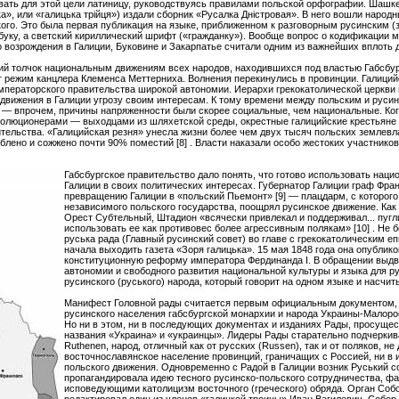
овать для этой цели латиницу, руководствуясь правилами польской орфографии. Шашк
», или «галицька трiйця») издали сборник «Русалка Днiстровая». В него вошли народ
ого. Это была первая публикация на языке, приближенном к разговорным русинским (
уку, а светский кириллический шрифт («гражданку»). Вообще вопрос о кодификации м
 возрождения в Галиции, Буковине и Закарпатье считали одним из важнейших вплоть д
й толчок национальным движениям всех народов, находившихся под властью Габсбурго
 режим канцлера Клеменса Меттерниха. Волнения перекинулись в провинции. Галиций
мператорского правительства широкой автономии. Иерархи грекокатолической церкви
 движения в Галиции угрозу своим интересам. К тому времени между польским и руси
— впрочем, причины напряженности были скорее социальные, чем национальные. Когд
волюционерами — выходцами из шляхетской среды, окрестные галицийские крестьяне
тельства. «Галицийская резня» унесла жизни более чем двух тысяч польских землевл
блено и сожжено почти 90% поместий [8] . Власти наказали особо жестоких участников
Габсбургское правительство дало понять, что готово использовать нац
Галиции в своих политических интересах. Губернатор Галиции граф Фра
превращению Галиции в «польский Пьемонт» [9] — плацдарм, с которого
независимого польского государства, поощрял русинское движение. Как
Орест Субтельный, Штадион «всячески привлекал и поддерживал... пугл
использовать ее как противовес более агрессивным полякам» [10] . Не 
руська рада (Главный русинский совет) во главе с грекокатолическим 
начала выходить газета «Зоря галицька». 15 мая 1848 года она опубли
конституционную реформу императора Фердинанда I. В обращении выдв
автономии и свободного развития национальной культуры и языка для р
русинского (руського) народа, который говорит на одном языке и насчиты
Манифест Головной рады считается первым официальным документом, 
русинского населения габсбургской монархии и народа Украины-Малор
Но ни в этом, ни в последующих документах и изданиях Рады, просущес
названия «Украина» и «украинцы». Лидеры Рады старательно подчеркива
Ruthenen, народ, отличный как от русских (Russen), так и от поляков, н
восточнославянское население провинций, граничащих с Россией, ни в и
польского движения. Одновременно с Радой в Галиции возник Руський со
пропагандировала идею тесного русинско-польского сотрудничества, ф
исповедующими католицизм восточного (греческого) обряда. Орган Соб