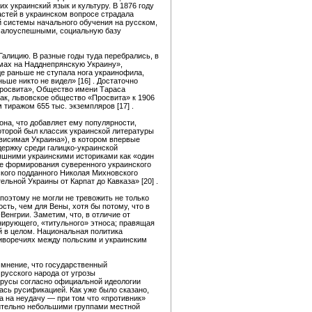
 украинский язык и культуру. В 1876 году
астей в украинском вопросе страдала
й системы начального обучения на русском,
 малоуспешными, социальную базу
Галицию. В разные годы туда перебрались, в
ьмах на Надднепрянскую Украину»,
де раньше не ступала нога украинофила,
ьше никто не видел» [16] . Достаточно
Просвита», Общество имени Тараса
ак, львовское общество «Просвита» к 1906
 тиражом 655 тыс. экземпляров [17] .
она, что добавляет ему популярности,
оторой был классик украинской литературы
ависимая Украина»), в котором впервые
держку среди галицко-украинской
няшними украинскими историками как «один
де формирования суверенного украинского
ского подданного Николая Михновского
льной Украины от Карпат до Кавказа» [20] .
поэтому не могли не тревожить не только
сть, чем для Вены, хотя бы потому, что в
енгрии. Заметим, что, в отличие от
инирующего, «титульного» этноса; правящая
ей в целом. Национальная политика
отиворечиях между польским и украинским
 мнение, что государственный
русского народа от угрозы
лорусы согласно официальной идеологии
ась русификацией. Как уже было сказано,
а на неудачу — при том что «противник»
сительно небольшими группами местной