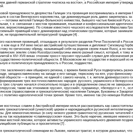
ием давней германской стратегии «натиска на восток», а Российская империя утвержд
ей.
ковой принадлежности дворянства Галиции эта провинция воспринималась в империи Г
вошло в состав Венгерского королевства, где доминирующая роль давно закрепилась за к
 — потомки жителей Галицко-Волынского княжества, бывшего частью Киевской Руси, 
ная, т. е. связанная с местом проживания, языковая и конфессиональная идентичност
кое, вероисповедание). По словам известного чешского исследователя Мирослава Грох
еземный» правящий класс доминировал над этническими группами, которые занимали 
в, ни продолжительной литературной традиции [4] .
ого населения провинций, отошедших в результате разделов Речи Посполитой к Росси
х, о ком еще в XVI веке писал австрийский путешественник и дипломат Сигизмунд Гербе
ову по греческому обряду, называющий себя на родном своем языке Russi, а по-латын
авянских землях слово Russi/русские/русины имело разный смысл, который, к тому ж
литой в XIV–XVII веках этноним «росс»-«русин»-«руський» служил для обозначения р
сударственно-политической общности. В Московском же государстве и выросшей из н
льную и политическую принадлежность к России, подданство.
тях заселенного ими обширного региона, с времен Киевской Руси подвергались разн
аде, западнославянскому на западе и юго-западе, тюркскому на юге, угро-финнскому 
 общности — в принципе, не единой с самого начала, т. к. жители древнерусского го
ормированию трех восточнославянских народов: русского, украинского и белорусског
 трех случаях начался относительно поздно и в определенном смысле не завершен и 
оруссии, также как этнонимов «русин», «русский», «украинец», «белорус» и т. п., ос
авянском (православном и грекокатолическом) населении Галиции, Буковины и Закарп
 с политико-идеологической точки зрения. Кроме того, именно так (по-немецки Ruthen
ие восточных славян в Австрийской империи нельзя рассматривать как самостоятел
ях грекокатолической (униатской) церкви и нарождающейся русинской интеллигенции 
ры. Для немногочисленных (в силу низкого уровня грамотности) русинских читателей 
ра на так называемом «славянорусском» языке. Это было наречие, имевшее немного о
иями местной лексики, которое активисты украинского национального движения поздне
ицийские публицисты и просветители [7] .
 грекокатолической семинарии во Львове, написал трактат, в котором доказывал, что