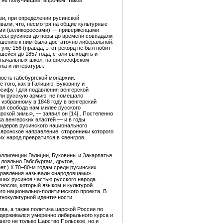
 не получивший, впрочем, такой
ви, при определении русинской
ивали, что, несмотря на общие культурные
кими (великороссами) — приверженцами
ересы русинов до поры до времени совпадали
ошению к ним была достаточно либеральной.
 уже 156 (правда, этот рекорд не был побит
шейся до 1857 года, стали выходить и
х начальных школ, на философском
ка и литературы.
ость габсбургской монархии.
того, как в Галицию, Буковину и
сифу I для подавления венгерской
ли русскую армию, не помешало
избранному в 1848 году в венгерский
ая свобода нам милее русского
рской зимы», — заявил он [14] . Постепенно
а венгерских властей — и в годы
лидеров русинского национального
яронское направление, сторонники которого
их народ превратился в «венгров
еллигенции Галиции, Буковины и Закарпатья
лояльно Габсбургам, другое,
т.) К 70–80-м годам среди русинских
аправления называли «народовцами».
ших русинов частью русского народа.
тносом, который языком и культурой
го национально-политического проекта. В
тнокультурной идентичности.
ва, а также политика царской России по
держивался умеренно либерального курса и
его не только Царство Польское, но и