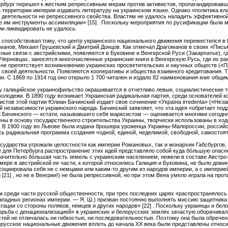
ербург перешел к жестким репрессивным мерам против активистов, пропагандировавших
 территории империи издавать литературу на украинском языке. Однако «политика вл
 деятельности не репрессивного свойства. Властям не удалось наладить эффективно
е им инструменты ассимиляции» [15] . Поскольку мероприятия по русификации были
ии ликвидировать не удалось.
способствовал тому, что центр украинского национального движения переместился в 
гоманов, Михаил Грушевский и Дмитрий Донцов. Как отмечал Драгоманов в своих «Пис
ные связи с австрийскими, появляются в Буковине и Венгерской Руси (Закарпатье), г
Черновцах, заносятся многочисленные украинские книги в Венгерскую Русь, где их ран
 не препятствует возникновению украинских просветительских и научных обществ («
 своей деятельности. Появляются кооперативы и общества взаимного кредитования. Т
. С 1869 по 1914 год оно открыло 1 700 читален и издало 82 наименования книг общим
у галицийское украинофильство окрашивается в отчетливо левые, социалистические т
олодежи. В 1890 году возникает Украинская радикальная партия, среди основателей к
вистов этой партии Юлиан Бачинский издает свое сочинение «Украïна irredenta» («Нез
 независимости украинского народа. Бачинский заявляет, что эта идея «обретает под
ота Бачинского — кстати, называвшего себя марксистом — оценивается многими сегод
ены в основу государственного строительства Украины, творчески использованы в хо
 . В 1900 году во Львове была издана брошюра уроженца Украины-Малороссии, россий
сь радикальная программа создания «одной, единой, неделимой, свободной, самостояте
сударства угрожали целостности как империи Романовых, так и монархии Габсбургов, 
же для Петербурга распространение этих идей представляло собой куда бóльшую опасно
ачительно бóльшая часть земель с украинским населением, нежели в составе Австро-В
 мере в австрийской ее части, к которой относились Галиция и Буковина, не было дом
ссоциировала себя не с немцами или каким-то другим из народов империи, а с импери
 [21] , но не в Венгрии!) не была репрессивной, но при этом Вена умело играла на пр
 и среди части русской общественности, при трех последних царях «распространялось
западных регионах империи. — Я. Ш.) призван постоянно выполнять миссию защитника 
ации со стороны поляков, немцев и других народов» [22] . Поскольку украинцы и бе
борьба с денационализацией» в украинских и белорусских землях зачастую оборачивал
тей не отличалась ни гибкостью, ни последовательностью. Поэтому она была обречен
елорусское национальные движения вплоть до начала ХХ века были представлены отно