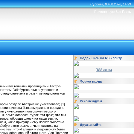
Суббота, 08.08.2026, 14:29
Приветствую Вас
Гость
Подпишись на RSS ленту
RSS лента
Форма входа
амыми восточными провинциями Австро-
ипетром Габсбургов, чья внутренняя и
ого национализма и развитие национальной
Рекомендуем
ором разделе Австрия не участвовала) [1] .
 провинцию она была выделена в середине
тив уничтожения польско-литовского
«Только слабость турок, тот факт, что мы
 голод, обрушившиеся на наши земли,
очем, как с присущей ему язвительностью
Друзья сайта
абсбургского режима, чья политика на
нно тем, что «Галиция и Лодомерия» были
еских обоснований этого шага. Для Пруссии