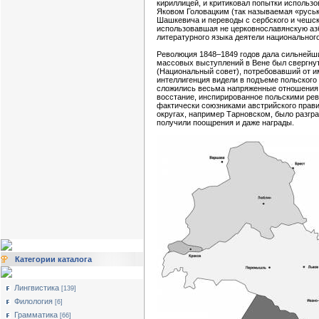
кириллицей, и критиковал попытки использ
Яковом Головацким (так называемая «руська
Шашкевича и переводы с сербского и чешск
использовавшая не церковнославянскую азб
литературного языка деятели национального
Революция 1848–1849 годов дала сильнейши
массовых выступлений в Вене был свергнут
(Национальный совет), потребовавший от и
интеллигенция видели в подъеме польского
сложились весьма напряженные отношения 
восстание, инспирированное польскими ре
фактически союзниками австрийского прави
округах, например Тарновском, было разгра
получили поощрения и даже награды.
Категории каталога
Лингвистика
[139]
Филология
[6]
Грамматика
[66]