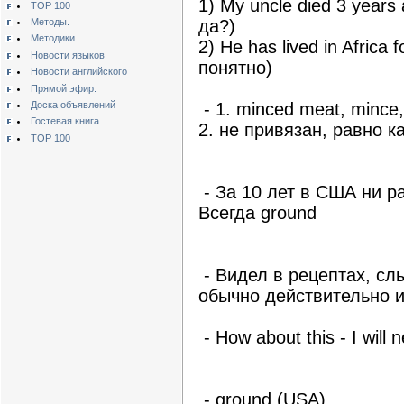
1) My uncle died 3 years 
TOP 100
Методы.
да?)
Методики.
2) He has lived in Africa 
Новости языков
понятно)
Новости английского
Прямой эфир.
Доска объявлений
- 1. minced meat, mince
Гостевая книга
2. не привязан, равно ка
TOP 100
- За 10 лет в США ни ра
Всегда ground
- Видел в рецептах, сл
обычно действительно и
- How about this - I will 
- ground (USA)