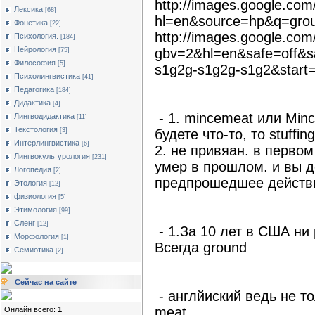
http://images.google.co
Лексика
[68]
hl=en&source=hp&q=gro
Фонетика
[22]
http://images.google.co
Психология.
[184]
Нейрология
gbv=2&hl=en&safe=off&
[75]
Философия
[5]
s1g2g-s1g2g-s1g2&start
Психолингвистика
[41]
Педагогика
[184]
Дидактика
[4]
- 1. mincemeat или Min
Лингводидактика
[11]
Текстология
[3]
будете что-то, то stuffing
Интерлингвистика
[6]
2. не привяан. в первом
Лингвокультурология
[231]
умер в прошлом. и вы до
Логопедия
[2]
предпрошедшее действи
Этология
[12]
физиология
[5]
Этимология
[99]
Сленг
[12]
- 1.За 10 лет в США ни 
Морфология
[1]
Всегда ground
Семиотика
[2]
Сейчас на сайте
- англйиский ведь не то
meat.
Онлайн всего:
1