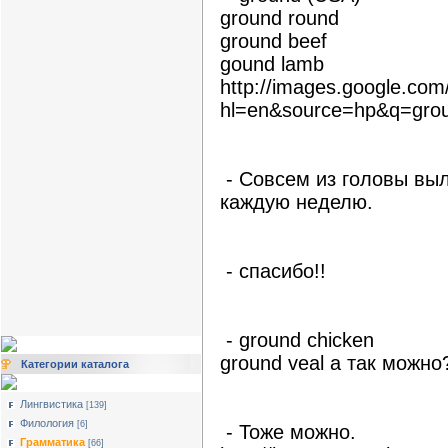
ground round
ground beef
gound lamb
http://images.google.co
hl=en&source=hp&q=gro
- Совсем из головы выл
каждую неделю.
- спасибо!!
- ground chicken
ground veal а так можно
Категории каталога
Лингвистика
[139]
Филология
[6]
- Тоже можно.
Грамматика
[66]