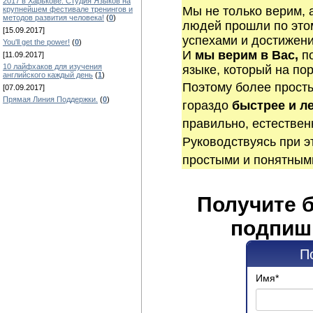
2017 в Харькове. Студия Языков на
Мы не только верим, а
крупнейшем фестивале тренингов и
методов развития человека!
(
0
)
людей прошли по этом
[15.09.2017]
успехами и достижен
You'll get the power!
(
0
)
И
мы верим в Вас,
п
[11.09.2017]
10 лайфхаков для изучения
языке, который на по
английского каждый день
(
1
)
Поэтому более прост
[07.09.2017]
Прямая Линия Поддержки.
(
0
)
гораздо
быстрее и л
правильно, естествен
Руководствуясь при э
простыми и понятным
Получите 
подпиш
П
Имя
*