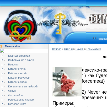
Главна
Меню сайта
Начало
»
Статьи
»
Науки.
»
Грамматика
Главная страница
Ле
Информация о сайте
Новости
Каталог статей
лексико-гр
Рейтинг статей
1) как буде
Каталог ресурсов
forcemeat)
Каталог ссылок
Как выучить английский
Форум
2) Never н
Фотоальбом
времени? н
Рефераты по языкам
Примеры:
Гостевая книга