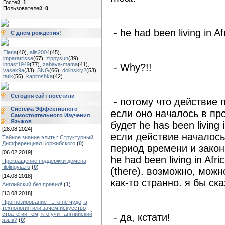
Гостей:
1
Пользователей:
0
- he had been living in Afr
С днем рождения!
Elena
(40)
,
alis2004
(45)
,
imparatrisse
(67)
,
zippysun
(39)
,
innast1949
(77)
,
zabava-mama
(41)
,
- Why?!!
vasek9a
(33)
,
SNG
(66)
,
dolinskiy2
(53)
,
tatik
(56)
,
kapitoshka
(42)
Сегодня сайт посетили
- потому что действие 
Система Эффективного
если оно началось в пр
Самостоятельного Изучения
Языков
будет he has been living in
[28.08.2024]
если действие началос
Тайное знание элиты: Структурный
Дифференциал Коржибского
(
0
)
период времени и закон
[06.02.2019]
he had been living in Afri
Прекращение поддержки домена
filolingvia.ru
(
0
)
(there). возможно, можно
[14.08.2018]
как-то странно. я бы ска
Английский без правил!
(
1
)
[13.08.2018]
Прогнозирование - это не чудо, а
технология или зачем искусство
стратегии тем, кто учит английский
- да, кстати!
язык?
(
0
)