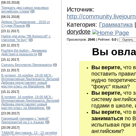
[08.03.2018]
Тридцать два самых красивых
Источник:
английских слова!
(
0
)
http://community.livejour
[06.01.2018]
Доброе Поздравление - 2018 от
Категория:
Грамматика
|
Студии Языков
(
0
)
dorydote
[23.11.2017]
Набор для игры "88 8опросо8" с
Просмотров:
2646
| Рейтинг:
0.0
|
глаголом "to buy"
(
0
)
[20.11.2017]
Вы овла
Pushing the button - Динамика
действия в реальности
(
0
)
[15.11.2017]
Скачать Бесплатно Лингвокарты
(
0
)
Вы верите,
что в
[15.11.2017]
поставить правил
В четверг, 16 ноября, 19.00 МСК -
Интерактивная Лингвокарта. Виталий
нудно теоретичес
Диброва представляет новый
"фокус" языка?
мастер-класс на Марафоне.
(
0
)
[15.11.2017]
Вы верите,
что з
В четверг, 16 ноября, 19.00 МСК -
систему английск
Интерактивная Лингвокарта. Виталий
Диброва представляет новый
годами в школе, 
мастер-класс на Марафоне.
(
0
)
Вы верите,
что в
[23.09.2017]
заниматься
по В
Говорящий тренажер с "живой"
Лингвокартой на 2-х языках
(
0
)
испытывая при эт
[20.09.2017]
английским?
ТАВАЛЕ фестиваль: 13 - 22 октября