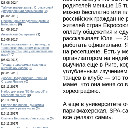
[28.08.2024]
родителей меньше 15 ты
Тайное знание элиты: Структурный
можно бесплатно или пл
Дифференциал Коржибского
(
0
)
[06.02.2019]
российских граждан не 
Прекращение поддержки домена
жителей стран Евросоюз
filolingvia.ru
(
0
)
[14.08.2018]
оплату общежития и ед
Английский без правил!
(
1
)
рассказывает Юля. — 20
[13.08.2018]
работать официально. Я
Прогнозирование - это не чудо, а
технология или зачем искусство
на ресепшене. Есть у м
стратегии тем, кто учит английский
язык?
(
0
)
организатором на индий
[08.03.2018]
выучила еще в Риге, ко
Тридцать два самых красивых
английских слова!
(
0
)
углубленным изучением 
[06.01.2018]
танцев в клубе — это т
Доброе Поздравление - 2018 от
Студии Языков
(
0
)
маме, что она меня со в
[23.11.2017]
хореографию.
Набор для игры "88 8опросо8" с
глаголом "to buy"
(
0
)
[20.11.2017]
А еще в университете о
Pushing the button - Динамика
действия в реальности
(
0
)
парикмахерская, SPA-са
[15.11.2017]
все делают сами».
Скачать Бесплатно Лингвокарты
(
0
)
[15.11.2017]