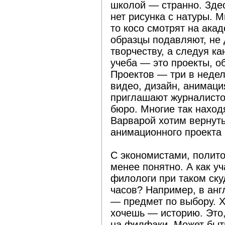
школой — странно. Здес
нет рисунка с натуры. М
то косо смотрят на акад
образцы подавляют, не 
творчеству, а следуя ка
учеба — это проекты, о
Проектов — три в неде
видео, дизайн, анимаци
приглашают журналисто
бюро. Многие так находя
Варварой хотим вернуть
анимационного проекта
С экономистами, полит
менее понятно. А как уч
филологи при таком ск
часов? Например, в анг
— предмет по выбору. 
хочешь — историю. Это,
на филфаки. Может быть