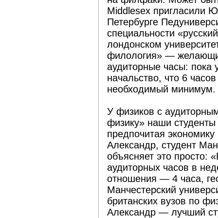
Middlesex пригласили Ю
Петербурге Педуниверси
специальности «русский
лондонском университет
филология» — желающие
аудиторные часы: пока 
начальство, что 6 часо
необходимый минимум.
У физиков с аудиторны
физику» наши студенты 
предпочитая экономику
Александр, студент Ман
объясняет это просто: 
аудиторных часов в не
отношения — 4 часа, ге
Манчестерский универси
британских вузов по физ
Александр — лучший сту