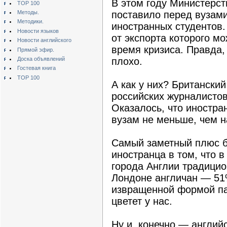
В этом году Министерст
TOP 100
Методы.
поставило перед вузами
Методики.
иностранных студентов
Новости языков
от экспорта которого м
Новости английского
время кризиса. Правда,
Прямой эфир.
Доска объявлений
плохо.
Гостевая книга
TOP 100
А как у них? Британский
российских журналистов
Оказалось, что иностра
вузам не меньше, чем 
Самый заметный плюс б
иностранца в том, что 
города Англии традици
Лондоне англичан — 51
извращенной формой па
цветет у нас.
Ну и, конечно — англий