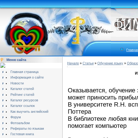
Главна
Меню сайта
Начало
»
Статьи
»
Обучение языку
»
Образ
Главная страница
И
Информация о сайте
Новости
Каталог статей
Оказывается, обучение 
Рейтинг статей
может приносить прибы
Каталог ресурсов
В университете R.H. вс
Каталог ссылок
Поттера
Как выучить английский
Форум
В библиотеке любая кни
Фотоальбом
помогает компьютер
Рефераты по языкам
Гостевая книга