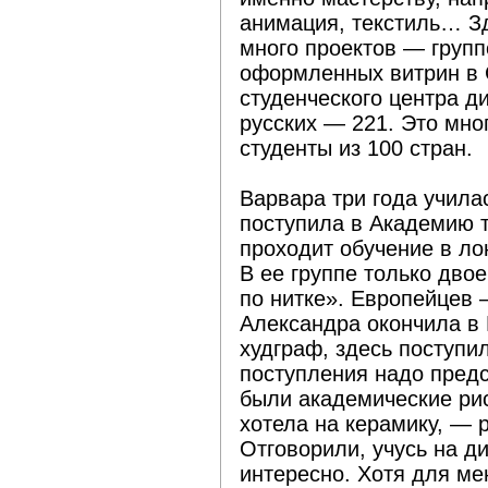
анимация, текстиль… Зд
много проектов — групп
оформленных витрин в 
студенческого центра ди
русских — 221. Это мног
студенты из 100 стран.
Варвара три года учила
поступила в Академию т
проходит обучение в ло
В ее группе только дво
по нитке». Европейцев
Александра окончила в
худграф, здесь поступи
поступления надо предс
были академические рис
хотела на керамику, — 
Отговорили, учусь на д
интересно. Хотя для ме