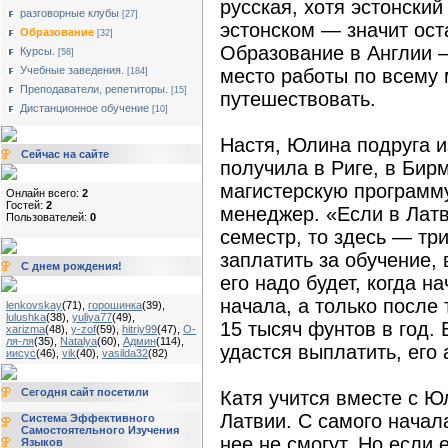
русская, хотя эстонский
разговорные клубы
[27]
эстонском — значит ост
Образование
[32]
Образование в Англии 
Курсы.
[58]
Учебные заведения.
место работы по всему 
[184]
Преподаватели, репетиторы.
[15]
путешествовать.
Дистанционное обучение
[10]
Настя, Юлина подруга и
Сейчас на сайте
получила в Риге, в Бир
магистерскую программу
Онлайн всего:
2
Гостей:
2
менеджер. «Если в Латв
Пользователей:
0
семестр, то здесь — три
заплатить за обучение,
С днем рождения!
его надо будет, когда на
начала, а только после 
lenkovskay
(71)
,
горошинка
(39)
,
lulushka
(38)
,
yuliya77
(49)
,
15 тысяч фунтов в год. 
xarizma
(48)
,
y-zof
(59)
,
hitriy99
(47)
,
О-
ля-ля
(35)
,
Natalya
(60)
,
Админ
(114)
,
удастся выплатить, его
иисус
(46)
,
vik
(40)
,
vasilda32
(82)
Сегодня сайт посетили
Катя учится вместе с Ю
Латвии. С самого начала
Система Эффективного
Самостоятельного Изучения
нее не смогут. Но если 
Языков