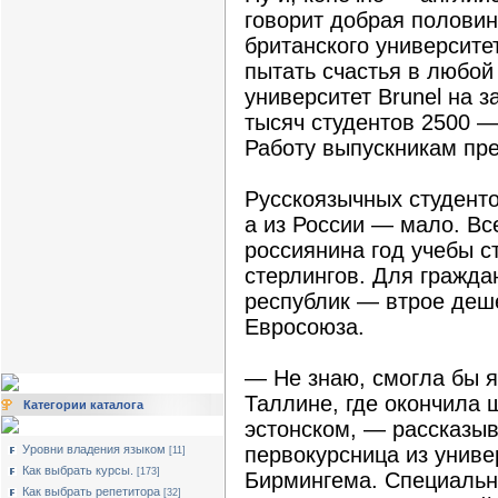
говорит добрая полови
британского университе
пытать счастья в любой 
университет Brunel на 
тысяч студентов 2500 —
Работу выпускникам пр
Русскоязычных студенто
а из России — мало. Вс
россиянина год учебы с
стерлингов. Для гражд
республик — втрое деше
Евросоюза.
— Не знаю, смогла бы я
Таллине, где окончила 
Категории каталога
эстонском, — рассказыв
Уровни владения языком
первокурсница из униве
[11]
Как выбрать курсы.
[173]
Бирмингема. Специальн
Как выбрать репетитора
[32]