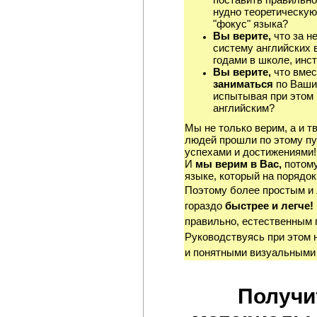
нудно теоретическую
"фокус" языка?
Вы верите,
что за н
систему английских 
годами в школе, инст
Вы верите,
что вмес
заниматься
по Ваши
испытывая при этом 
английским?
Мы не только верим, а и т
людей прошли по этому пу
успехами и достижениями!
И
мы верим в Вас,
потому
языке, который на порядок
Поэтому более простым и
гораздо
быстрее и легче!
правильно, естественным 
Руководствуясь при этом 
и понятными визуальными
Получи