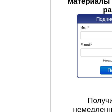
материалы 
ра
Подпис
Имя
*
E-mail
*
Никако
Получ
немедленно