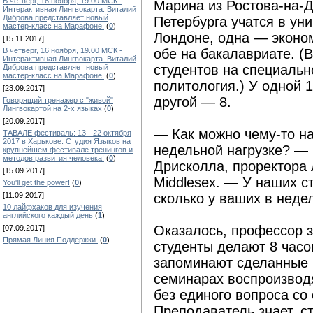
В четверг, 16 ноября, 19.00 МСК -
Марина из Ростова-на-Д
Интерактивная Лингвокарта. Виталий
Диброва представляет новый
Петербурга учатся в уни
мастер-класс на Марафоне.
(
0
)
Лондоне, одна — эконо
[15.11.2017]
В четверг, 16 ноября, 19.00 МСК -
обе на бакалавриате. (В
Интерактивная Лингвокарта. Виталий
студентов на специальн
Диброва представляет новый
мастер-класс на Марафоне.
(
0
)
политология.) У одной 
[23.09.2017]
другой — 8.
Говорящий тренажер с "живой"
Лингвокартой на 2-х языках
(
0
)
[20.09.2017]
— Как можно чему-то на
ТАВАЛЕ фестиваль: 13 - 22 октября
2017 в Харькове. Студия Языков на
недельной нагрузке? —
крупнейшем фестивале тренингов и
методов развития человека!
(
0
)
Дрисколла, проректора 
[15.09.2017]
Middlesex. — У наших ст
You'll get the power!
(
0
)
[11.09.2017]
сколько у ваших в неде
10 лайфхаков для изучения
английского каждый день
(
1
)
Оказалось, профессор з
[07.09.2017]
Прямая Линия Поддержки.
(
0
)
студенты делают 8 часо
запоминают сделанные 
семинарах воспроизводя
без единого вопроса со
Преподаватель знает, с