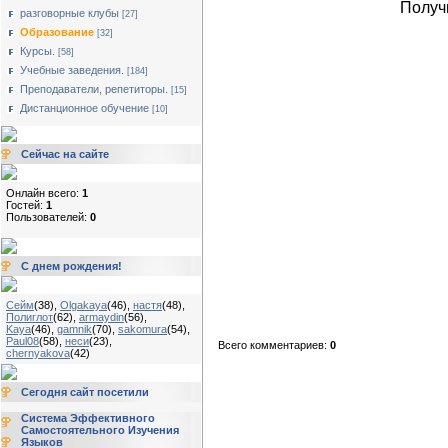
Получ
разговорные клубы
[27]
Образование
[32]
Курсы.
[58]
Учебные заведения.
[184]
Преподаватели, репетиторы.
[15]
Дистанционное обучение
[10]
Сейчас на сайте
Онлайн всего:
1
Гостей:
1
Пользователей:
0
С днем рождения!
Сейм
(38)
,
Olgakaya
(46)
,
настя
(48)
,
Полиглот
(62)
,
armaydin
(56)
,
Kaya
(46)
,
gamnik
(70)
,
sakomura
(54)
,
Paul08
(58)
,
неси
(23)
,
Всего комментариев:
0
chernyakova
(42)
Сегодня сайт посетили
Система Эффективного
Самостоятельного Изучения
Языков