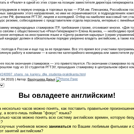
ать в «Реале» в одной из этих стран на позиции заместителя директора гипермаркета
отрудников в первую очередь в торговых вузах — РЭА им. Плеханова, Российском г
ных заведениях этого направления, но ими не ограничиваются: в подразделениях ком
ьстве РФ, филиалов РГТЭУ, лицеев и колледжей. Отбор на наиболее массовый тип с
курс резюме, собеседование с представителем отдела персонала, интервью с линейн
грамму международных стажировок ITP, требования строже, отсеивают многих. «Для то
о связям с общественностью «Реал-Гипермаркет» Елена Асанова, — необходимо прой
онное интервью на иностранном языке и «Центр развития карьеры» (серию упражнен
й кандидат должен в обязательном порядке уверенно владеть английским, а также яз
 полгода в России и еще год за ее пределами. Все это время все участники программ
оянную работу в компании — в качестве категорийного менеджера или заместителя рук
инге после окончания стажировок — это приветствуется. По окончании стажировки п
 прошлом году из 10 студентов РГТЭУ, прошедших стажировку в центральном офисе к
010/240997_shans_na_karjeru_dlja_studenta-praktikanta.html
.04.2010) | Автор:
Вахрушева Дарья
Вы овладеете английским!
а несколько часов можно понять, как поставить правильное произношение
, а всего-лишь поймав "фокус" языка?
олько часов можно понять всю систему английских времен, которую без
х?
 скучных учебников можно
заниматься
по Вашим любимым фильмам и се
от занятий английским?