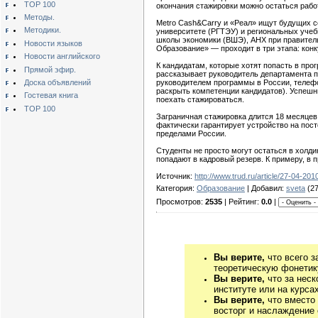
TOP 100
окончания стажировки можно остаться работ
Методы.
Metro Cash&Carry и «Реал» ищут будущих с
Методики.
университете (РГТЭУ) и региональных учеб
школы экономики (ВШЭ), АНХ при правител
Новости языков
Образование» — проходит в три этапа: кон
Новости английского
К кандидатам, которые хотят попасть в про
Прямой эфир.
рассказывает руководитель департамента п
Доска объявлений
руководителем программы в России, телеф
раскрыть компетенции кандидатов). Успешны
Гостевая книга
поехать стажироваться.
TOP 100
Заграничная стажировка длится 18 месяцев:
фактически гарантирует устройство на пост
пределами России.
Студенты не просто могут остаться в холд
попадают в кадровый резерв. К примеру, в
Источник:
http://www.trud.ru/article/27-04-2
Категория:
Образование
| Добавил:
sveta
(27
Просмотров:
2535
| Рейтинг:
0.0
|
Вы верите,
что всего з
теоретическую фонетику
Вы верите,
что за неск
институте или на курса
Вы верите,
что вместо
восторг и наслаждение 