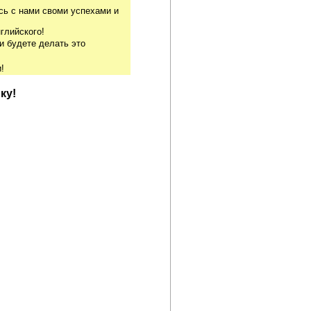
сь с нами своми успехами и
глийского!
и будете делать это
!
ку!