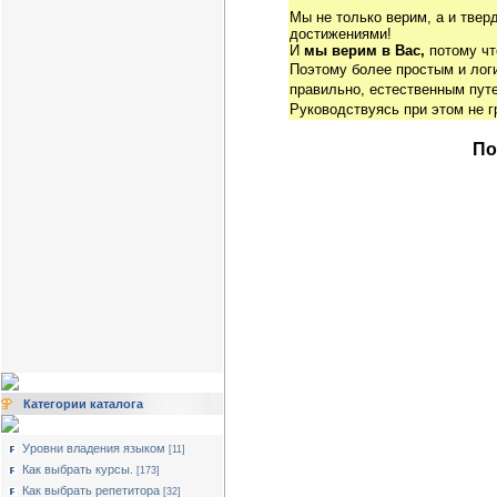
Мы не только верим, а и твер
достижениями!
И
мы верим в Вас,
потому чт
Поэтому более простым и ло
правильно, естественным путе
Руководствуясь при этом не 
По
Категории каталога
Уровни владения языком
[11]
Как выбрать курсы.
[173]
Как выбрать репетитора
[32]