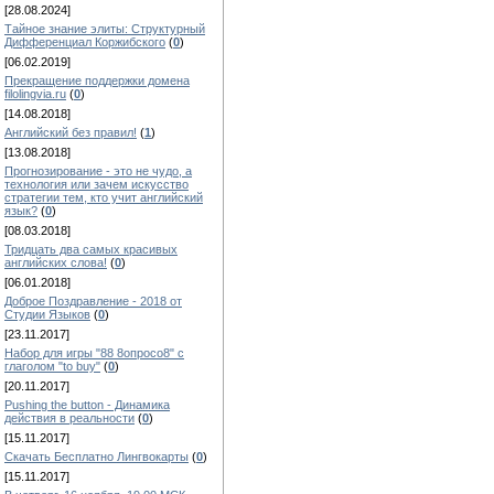
[28.08.2024]
Тайное знание элиты: Структурный
Дифференциал Коржибского
(
0
)
[06.02.2019]
Прекращение поддержки домена
filolingvia.ru
(
0
)
[14.08.2018]
Английский без правил!
(
1
)
[13.08.2018]
Прогнозирование - это не чудо, а
технология или зачем искусство
стратегии тем, кто учит английский
язык?
(
0
)
[08.03.2018]
Тридцать два самых красивых
английских слова!
(
0
)
[06.01.2018]
Доброе Поздравление - 2018 от
Студии Языков
(
0
)
[23.11.2017]
Набор для игры "88 8опросо8" с
глаголом "to buy"
(
0
)
[20.11.2017]
Pushing the button - Динамика
действия в реальности
(
0
)
[15.11.2017]
Скачать Бесплатно Лингвокарты
(
0
)
[15.11.2017]