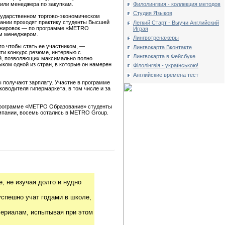
Филолингвия - коллекция методов
 или менеджера по закупкам.
Студия Языков
осударственном торгово-экономическом
пании проходят практику студенты Высшей
Легкий Старт - Выучи Английский
тажировок — по программе «МЕТRO
Играя
ым менеджером.
Лингвотренажеры
го чтобы стать ее участником, —
Лингвокарта Вконтакте
ти конкурс резюме, интервью с
Лингвокарта в Фейсбуке
ий, позволяющих максимально полно
ыком одной из стран, в которые он намерен
Філолінгвія - українською!
Английские времена тест
ы получают зарплату. Участие в программе
оводителя гипермаркета, в том числе и за
о программе «МЕТРО Образование» студенты
омпании, восемь остались в METRO Group.
, не изучая долго и нудно
успешно учат годами в школе,
риалам, испытывая при этом