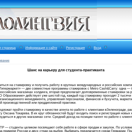
я страница
Информация о сайте
Регистрация
Вход
ование
Шанс на карьеру для студента-практиканта
оиться на стажировку и получить работу в крупных международных и российских комп
Гипермаркет» — две совместные программы стажировок с Metro Cash&Carry: одна — 
 российских магазинах холдинга, вторая предполагает долговременные стажировки за
Образование» действует уже шестой год, каждый год стажировку проходят 2 тысячи 
организационного менеджмента, управления персоналом, финансов и бухучета, маркетин
й производственной или преддипломной практики.
едложат пройти стажировку в качестве агента по работе с клиентами вЗеленограде, р
 Оксана Токарева. В их круг обязанностей будут входить поиск и регистрация новых
диться в других магазинах сети. Средний доход на позиции «агент по работе с клиен
TP — студенты целиком посвящают себя работе в сфере продаж и закупок. По услови
 на примере России и двух стран на выбор. Выбирать предлагается среди Германии, П