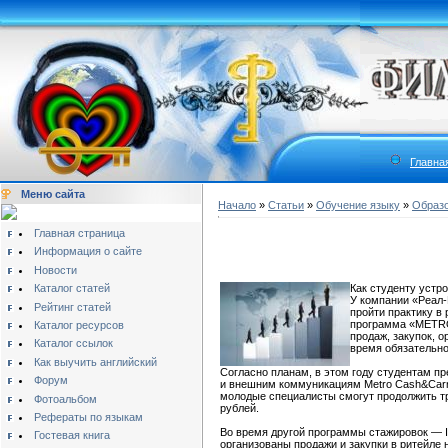
Главна
Меню сайта
Начало
»
Статьи
»
Обучение языку
»
Образ
Главная страница
Информация о сайте
Новости
Каталог статей
Как студенту устр
У компании «Реал-
Рейтинг статей
пройти практику в
программа «МЕТRO 
Каталог ресурсов
продаж, закупок, 
Каталог ссылок
время обязательно
Как выучить английский
Согласно планам, в этом году студентам пр
Форум
и внешним коммуникациям Metro Cash&Carry
молодые специалисты смогут продолжить тру
Фотоальбом
рублей.
Рефераты по языкам
Во время другой программы стажировок — I
Гостевая книга
организованы продажи и закупки в ритейле