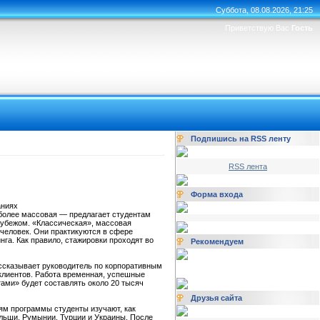
Суббота, 08.08.2026, 21:25
Приветствую Вас
Гость
Подпишись на RSS ленту
RSS лента
Форма входа
аниях
более массовая — предлагает студентам
 рубежом. «Классическая», массовая
человек. Они практикуются в сфере
га. Как правило, стажировки проходят во
Рекомендуем
ассказывает руководитель по корпоративным
 клиентов. Работа временная, успешные
тами» будет составлять около 20 тысяч
Друзья сайта
ям программы студенты изучают, как
ольши, Румынии, Турции и Украины. После