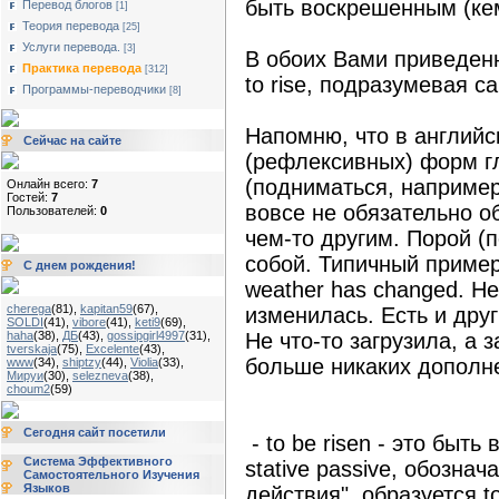
быть воскрешенным (кем-
Перевод блогов
[1]
Теория перевода
[25]
Услуги перевода.
[3]
В обоих Вами приведен
Практика перевода
[312]
to rise, подразумевая 
Программы-переводчики
[8]
Напомню, что в англий
Сейчас на сайте
(рефлексивных) форм гл
(подниматься, например).
Онлайн всего:
7
Гостей:
7
вовсе не обязательно о
Пользователей:
0
чем-то другим. Порой (
собой. Типичный пример 
С днем рождения!
weather has changed. Не
cherega
(81)
,
kapitan59
(67)
,
изменилась. Есть и друг
SOLDI
(41)
,
vibore
(41)
,
keti9
(69)
,
haha
(38)
,
ДБ
(43)
,
gossipgirl4997
(31)
,
Не что-то загрузила, а 
tverskaja
(75)
,
Excelente
(43)
,
больше никаких дополне
www
(34)
,
shiptzy
(44)
,
Violia
(33)
,
Мируи
(30)
,
selezneva
(38)
,
choum2
(59)
Сегодня сайт посетили
- to be risen - это быт
Система Эффективного
stative passive, обозна
Самостоятельного Изучения
Языков
действия", образуется to b