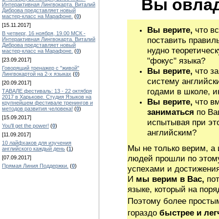
Вы овлад
Интерактивная Лингвокарта. Виталий
Диброва представляет новый
мастер-класс на Марафоне.
(
0
)
[15.11.2017]
Вы верите,
что вс
В четверг, 16 ноября, 19.00 МСК -
поставить правиль
Интерактивная Лингвокарта. Виталий
Диброва представляет новый
нудно теоретическ
мастер-класс на Марафоне.
(
0
)
"фокус" языка?
[23.09.2017]
Говорящий тренажер с "живой"
Вы верите,
что за
Лингвокартой на 2-х языках
(
0
)
систему английск
[20.09.2017]
годами в школе, и
ТАВАЛЕ фестиваль: 13 - 22 октября
2017 в Харькове. Студия Языков на
Вы верите,
что вм
крупнейшем фестивале тренингов и
методов развития человека!
(
0
)
заниматься
по Ва
[15.09.2017]
испытывая при это
You'll get the power!
(
0
)
английским?
[11.09.2017]
10 лайфхаков для изучения
Мы не только верим, а 
английского каждый день
(
1
)
людей прошли по этому
[07.09.2017]
Прямая Линия Поддержки.
(
0
)
успехами и достижени
И
мы верим в Вас,
по
языке, который на поря
Поэтому более просты
гораздо
быстрее и лег