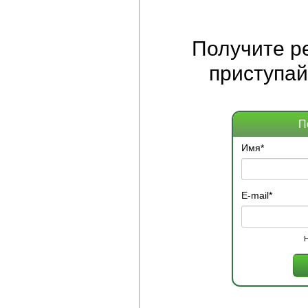
Получите
р
приступай
П
Имя
*
E-mail
*
Н