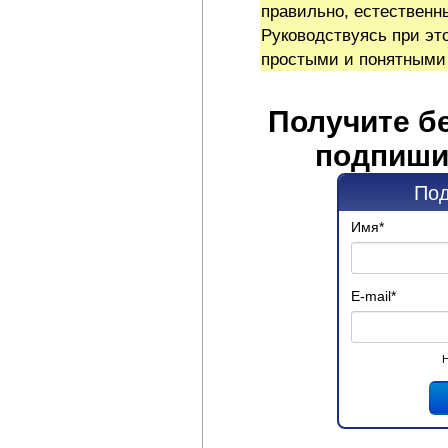
правильно, естественн
Руководствуясь при эт
простыми и понятными
Получите б
подпиши
Под
Имя
*
E-mail
*
Н