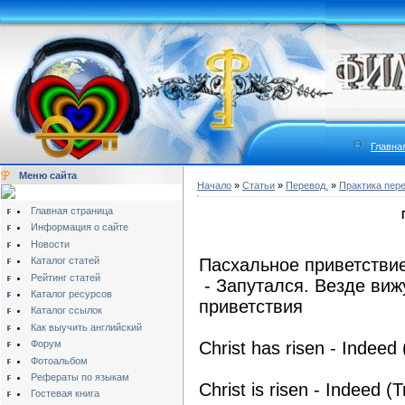
Главна
Меню сайта
Начало
»
Статьи
»
Перевод.
»
Практика пер
Главная страница
Информация о сайте
Новости
Каталог статей
Пасхальное приветстви
Рейтинг статей
- Запутался. Везде виж
Каталог ресурсов
приветствия
Каталог ссылок
Как выучить английский
Форум
Christ has risen - Indeed 
Фотоальбом
Рефераты по языкам
Christ is risen - Indeed (T
Гостевая книга