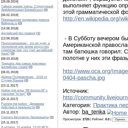
[28.08.2024]
выполняет функцию опр
Тайное знание элиты: Структурный
Дифференциал Коржибского
(
0
)
этой грамматической фо
[06.02.2019]
http://en.wikipedia.org/w
Прекращение поддержки домена
filolingvia.ru
(
0
)
[14.08.2018]
Английский без правил!
(
1
)
- В Субботу вечером б
[13.08.2018]
Прогнозирование - это не чудо, а
Американской правосла
технология или зачем искусство
стратегии тем, кто учит английский
там батюшка говорил: Chr
язык?
(
0
)
полотне у них эти фра
[08.03.2018]
Тридцать два самых красивых
английских слова!
(
0
)
http://www.oca.org/Imag
[06.01.2018]
0404-pascha.jpg
Доброе Поздравление - 2018 от
Студии Языков
(
0
)
[23.11.2017]
Источник:
Набор для игры "88 8опросо8" с
глаголом "to buy"
(
0
)
http://community.livejour
[20.11.2017]
Pushing the button - Динамика
Категория:
Практика пе
действия в реальности
(
0
)
Автор:
ba_tenka
[15.11.2017]
Скачать Бесплатно Лингвокарты
(
0
)
Просмотров:
2720
| Рейтинг:
0.0
|
[15.11.2017]
В четверг, 16 ноября, 19.00 МСК -