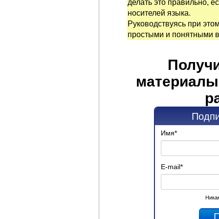
делать это правильно, е
носителей языка.
Руководствуясь при это
простыми и понятными 
Получи
материалы 
р
Подпи
Имя
*
E-mail
*
Никак