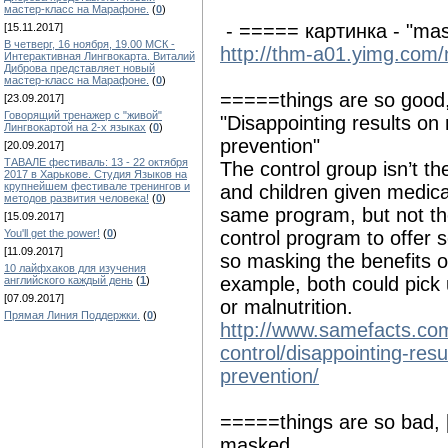
мастер-класс на Марафоне.
(
0
)
- ===== картинка - "mas
[15.11.2017]
В четверг, 16 ноября, 19.00 МСК -
http://thm-a01.yimg.co
Интерактивная Лингвокарта. Виталий
Диброва представляет новый
мастер-класс на Марафоне.
(
0
)
=====things are so good,
[23.09.2017]
Говорящий тренажер с "живой"
"Disappointing results on
Лингвокартой на 2-х языках
(
0
)
prevention"
[20.09.2017]
ТАВАЛЕ фестиваль: 13 - 22 октября
The control group isn’t th
2017 в Харькове. Студия Языков на
крупнейшем фестивале тренингов и
and children given medica
методов развития человека!
(
0
)
same program, but not th
[15.09.2017]
You'll get the power!
(
0
)
control program to offer s
[11.09.2017]
so masking the benefits o
10 лайфхаков для изучения
example, both could pick 
английского каждый день
(
1
)
[07.09.2017]
or malnutrition.
Прямая Линия Поддержки.
(
0
)
http://www.samefacts.co
control/disappointing-res
prevention/
=====things are so bad, [
masked