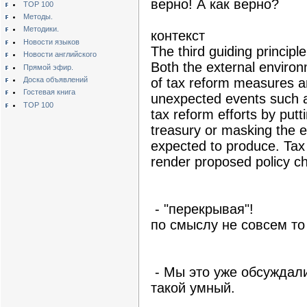
верно! А как верно?
TOP 100
Методы.
Методики.
контекст
Новости языков
The third guiding principle
Новости английского
Both the external enviro
Прямой эфир.
Доска объявлений
of tax reform measures ar
Гостевая книга
unexpected events such 
TOP 100
tax reform efforts by put
treasury or masking the 
expected to produce. Tax 
render proposed policy ch
- "перекрывая"!
по смыслу не совсем то 
- Мы это уже обсуждали.
такой умный.