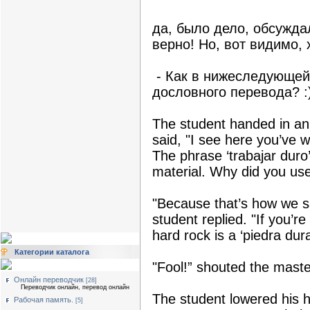
да, было дело, обсуждал
верно! Но, вот видимо,
- Как в нижеследующей
дословного перевода? :
The student handed in an
said, "I see here you’ve w
The phrase ‘trabajar duro
material. Why did you use
"Because that’s how we say
student replied. "If you’re
hard rock is a ‘piedra dura
Категории каталога
"Fool!” shouted the master
Онлайн переводчик
[28]
Переводчик онлайн, перевод онлайн
The student lowered his he
Рабочая память.
[5]