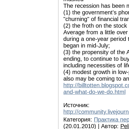
The recession has been m
(1) the government's ph
"churning" of financial t
(2) the froth on the stoc
Average from a little ove
during a one-year period 
began in mid-July;
(3) the propensity of th
ending, to continue to bu
including necessities of li
(4) modest growth in low
also may be coming to an
http://billtotten.blogspot
and-what-do-we-do.html
Источник:
http://community.livejour
Категория:
Практика пе
(20.01.2010) | Автор:
Pel