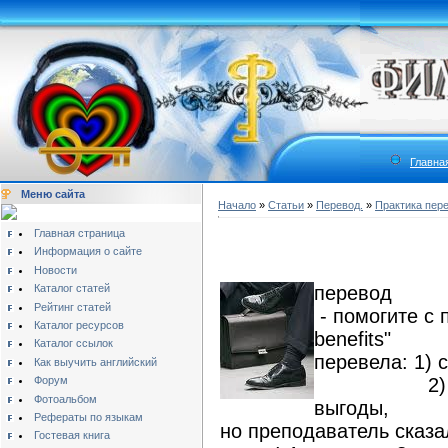
Главна
Меню сайта
Начало
»
Статьи
»
Перевод.
»
Практика пер
Главная страница
Информация о сайте
Новости
Каталог статей
перевод
Рейтинг статей
- помогите с 
Каталог ресурсов
benefits"
Каталог ссылок
перевела: 1) 
Как выучить английский
Форум
2) сводя 
Фотоальбом
выгоды,
Рефераты по языкам
но преподаватель сказал
Гостевая книга