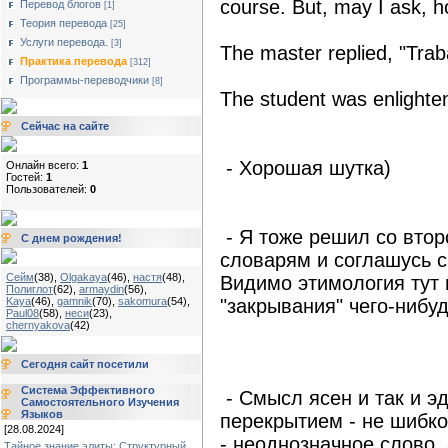
course. But, may I ask, h
Перевод блогов
[1]
Теория перевода
[25]
Услуги перевода.
[3]
The master replied, "Trab
Практика перевода
[312]
Программы-переводчики
[8]
The student was enlighte
Сейчас на сайте
- Хорошая шутка)
Онлайн всего:
1
Гостей:
1
Пользователей:
0
- Я тоже решил со втор
С днем рождения!
словарям и соглашусь с
Сейм
(38)
,
Olgakaya
(46)
,
настя
(48)
,
Видимо этимология тут 
Полиглот
(62)
,
armaydin
(56)
,
Kaya
(46)
,
gamnik
(70)
,
sakomura
(54)
,
"закрывания" чего-нибуд
Paul08
(58)
,
неси
(23)
,
chernyakova
(42)
Сегодня сайт посетили
Система Эффективного
- Смысл ясен и так и э
Самостоятельного Изучения
Языков
перекрытием - не шибко 
[28.08.2024]
- неоднозначное слово.
Тайное знание элиты: Структурный