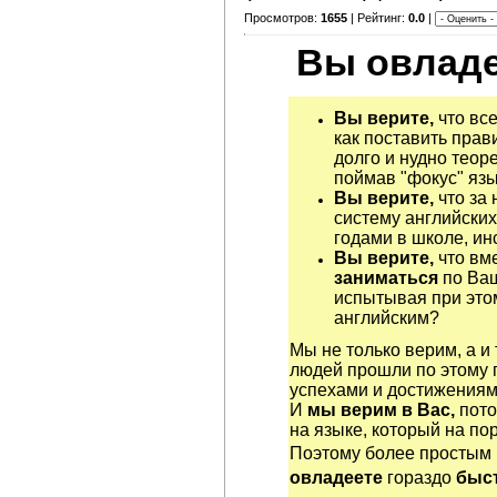
Просмотров:
1655
| Рейтинг:
0.0
|
Вы овладе
Вы верите,
что все
как поставить прав
долго и нудно теор
поймав "фокус" яз
Вы верите,
что за 
систему английских
годами в школе, ин
Вы верите,
что вм
заниматься
по Ва
испытывая при этом
английским?
Мы не только верим, а и
людей прошли по этому 
успехами и достижениям
И
мы верим в Вас,
пото
на языке, который на по
Поэтому более простым
овладеете
гораздо
быст