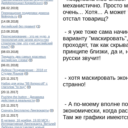
Дифференциал Коржибского
(
0
)
механистично. Просто ма
[06.02.2019]
очень... Хотя... А может
Прекращение поддержки домена
filolingvia.ru
(
0
)
отстал товарищ?
[14.08.2018]
Английский без правил!
(
1
)
- я уже тоже сама начи
[13.08.2018]
Прогнозирование - это не чудо, а
варианту "маскировать"
технология или зачем искусство
стратегии тем, кто учит английский
проходят, так как скры
язык?
(
0
)
принципе близки, да и, 
[08.03.2018]
Тридцать два самых красивых
русски звучит!
английских слова!
(
0
)
[06.01.2018]
Доброе Поздравление - 2018 от
Студии Языков
(
0
)
- хотя маскировать эко
[23.11.2017]
странно!
Набор для игры "88 8опросо8" с
глаголом "to buy"
(
0
)
[20.11.2017]
Pushing the button - Динамика
действия в реальности
(
0
)
- А по-моему вполне по
[15.11.2017]
экономически, когда ра
Скачать Бесплатно Лингвокарты
(
0
)
[15.11.2017]
Там же графики имеются
В четверг, 16 ноября, 19.00 МСК -
Интерактивная Лингвокарта. Виталий
Диброва представляет новый