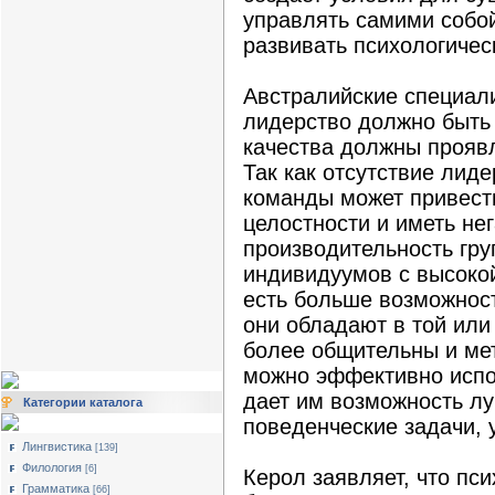
управлять самими собо
развивать психологичес
Австралийские специали
лидерство должно быть
качества должны проявл
Так как отсутствие лид
команды может привест
целостности и иметь не
производительность гру
индивидуумов с высокой
есть больше возможност
они обладают в той или
более общительны и мет
можно эффективно испол
дает им возможность лу
Категории каталога
поведенческие задачи, 
Лингвистика
[139]
Филология
[6]
Керол заявляет, что пс
Грамматика
[66]