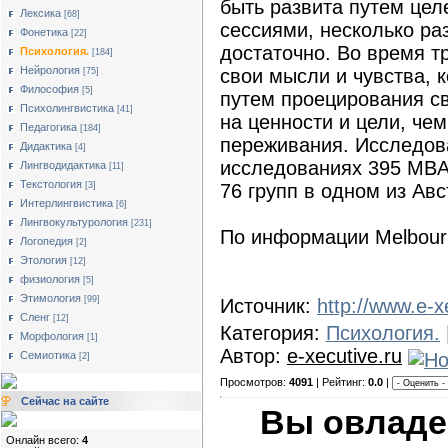
быть развита путем цел
Лексика
[68]
сессиями, несколько раз
Фонетика
[22]
достаточно. Во время т
Психология.
[184]
Нейрология
свои мысли и чувства, 
[75]
Философия
[5]
путем проецирования с
Психолингвистика
[41]
на ценности и цели, чем
Педагогика
[184]
переживания. Исследов
Дидактика
[4]
исследованиях 395 MBA 
Лингводидактика
[11]
Текстология
[3]
76 групп в одном из Ав
Интерлингвистика
[6]
Лингвокультурология
[231]
По информации Melbourn
Логопедия
[2]
Этология
[12]
физиология
[5]
Этимология
[99]
Источник:
http://www.e-
Сленг
[12]
Категория:
Психология.
Морфология
[1]
Автор:
e-xecutive.ru
Семиотика
[2]
Просмотров:
4091
| Рейтинг:
0.0
|
Сейчас на сайте
Вы овладе
Онлайн всего:
4