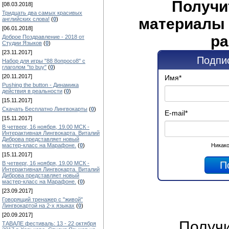
Получи
[08.03.2018]
Тридцать два самых красивых
материалы 
английских слова!
(
0
)
[06.01.2018]
ра
Доброе Поздравление - 2018 от
Студии Языков
(
0
)
[23.11.2017]
Подпис
Набор для игры "88 8опросо8" с
глаголом "to buy"
(
0
)
[20.11.2017]
Имя
*
Pushing the button - Динамика
действия в реальности
(
0
)
[15.11.2017]
Скачать Бесплатно Лингвокарты
(
0
)
E-mail
*
[15.11.2017]
В четверг, 16 ноября, 19.00 МСК -
Интерактивная Лингвокарта. Виталий
Диброва представляет новый
Никако
мастер-класс на Марафоне.
(
0
)
[15.11.2017]
В четверг, 16 ноября, 19.00 МСК -
Интерактивная Лингвокарта. Виталий
Диброва представляет новый
мастер-класс на Марафоне.
(
0
)
[23.09.2017]
Говорящий тренажер с "живой"
Лингвокартой на 2-х языках
(
0
)
[20.09.2017]
Получ
ТАВАЛЕ фестиваль: 13 - 22 октября