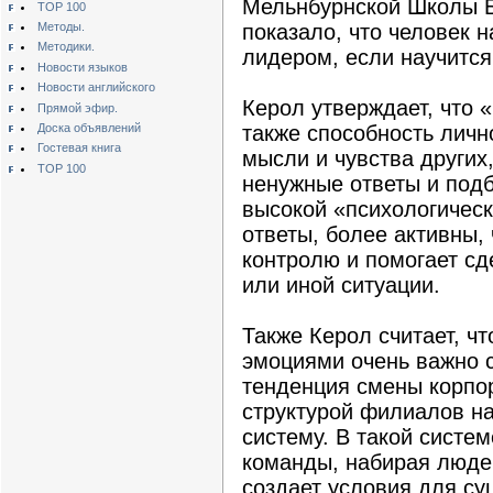
Мельнбурнской Школы Б
TOP 100
Методы.
показало, что человек 
Методики.
лидером, если научится,
Новости языков
Новости английского
Керол утверждает, что «
Прямой эфир.
Доска объявлений
также способность личн
Гостевая книга
мысли и чувства других
TOP 100
ненужные ответы и под
высокой «психологическ
ответы, более активны,
контролю и помогает сд
или иной ситуации.
Также Керол считает, ч
эмоциями очень важно с
тенденция смены корпо
структурой филиалов н
систему. В такой систем
команды, набирая людей
создает условия для с