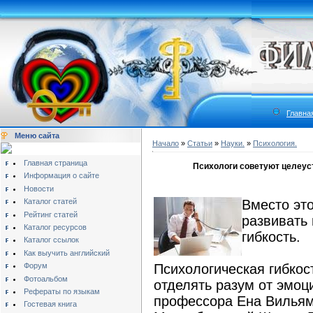
Главна
Меню сайта
Начало
»
Статьи
»
Науки.
»
Психология.
Главная страница
Психологи советуют целеу
Информация о сайте
Новости
Каталог статей
Вместо эт
Рейтинг статей
развивать
Каталог ресурсов
гибкость.
Каталог ссылок
Как выучить английский
Форум
Психологическая гибкос
Фотоальбом
отделять разум от эмоц
Рефераты по языкам
профессора Ена Вильям
Гостевая книга