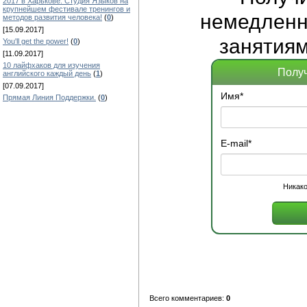
2017 в Харькове. Студия Языков на
крупнейшем фестивале тренингов и
немедленно
методов развития человека!
(
0
)
[15.09.2017]
занятиям
You'll get the power!
(
0
)
[11.09.2017]
10 лайфхаков для изучения
Получ
английского каждый день
(
1
)
[07.09.2017]
Имя
*
Прямая Линия Поддержки.
(
0
)
E-mail
*
Никако
Всего комментариев:
0