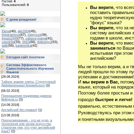
Гостей:
4
Пользователей:
0
Вы верите,
что всег
поставить правильно
нудно теоретическую
С днем рождения!
"фокус" языка?
Вы верите,
что за н
Elena
(40)
,
alis2004
(45)
,
систему английских 
imparatrisse
(67)
,
zippysun
(39)
,
годами в школе, инст
innast1949
(77)
,
zabava-mama
(41)
,
vasek9a
(33)
,
SNG
(66)
,
dolinskiy2
(53)
,
Вы верите,
что вмес
tatik
(56)
,
kapitoshka
(42)
заниматься
по Ваши
испытывая при этом 
Сегодня сайт посетили
английским?
Система Эффективного
Мы не только верим, а и т
Самостоятельного Изучения
людей прошли по этому пу
Языков
успехами и достижениями!
[28.08.2024]
И
мы верим в Вас,
потому
Тайное знание элиты: Структурный
Дифференциал Коржибского
(
0
)
языке, который на порядок
[06.02.2019]
Поэтому более простым и
Прекращение поддержки домена
гораздо
быстрее и легче!
filolingvia.ru
(
0
)
[14.08.2018]
правильно, естественным 
Английский без правил!
(
1
)
Руководствуясь при этом 
[13.08.2018]
и понятными визуальными
Прогнозирование - это не чудо, а
технология или зачем искусство
стратегии тем, кто учит английский
язык?
(
0
)