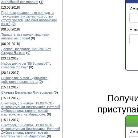
Английский без правил!
(
1
)
[13.08.2018]
Имя
Прогнозирование - это не чудо, а
технология или зачем искусство
стратегии тем, кто учит английский
язык?
(
0
)
E-ma
[08.03.2018]
Тридцать два самых красивых
английских слова!
(
0
)
[06.01.2018]
Доброе Поздравление - 2018 от
Студии Языков
(
0
)
[23.11.2017]
Набор для игры "88 8опросо8" с
глаголом "to buy"
(
0
)
[20.11.2017]
Pushing the button - Динамика
действия в реальности
(
0
)
[15.11.2017]
Скачать Бесплатно Лингвокарты
(
0
)
Получ
[15.11.2017]
В четверг, 16 ноября, 19.00 МСК -
приступа
Интерактивная Лингвокарта. Виталий
Диброва представляет новый
мастер-класс на Марафоне.
(
0
)
[15.11.2017]
В четверг, 16 ноября, 19.00 МСК -
Интерактивная Лингвокарта. Виталий
Имя
Диброва представляет новый
мастер-класс на Марафоне.
(
0
)