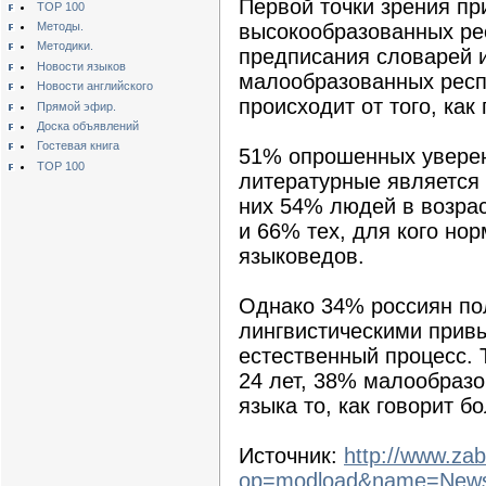
Первой точки зрения п
TOP 100
Методы.
высокообразованных рес
Методики.
предписания словарей и
Новости языков
малообразованных респо
Новости английского
происходит от того, ка
Прямой эфир.
Доска объявлений
Гостевая книга
51% опрошенных уверен
TOP 100
литературные является
них 54% людей в возрас
и 66% тех, для кого но
языковедов.
Однако 34% россиян пол
лингвистическими прив
естественный процесс.
24 лет, 38% малообразо
языка то, как говорит 
Источник:
http://www.zab
op=modload&name=News&