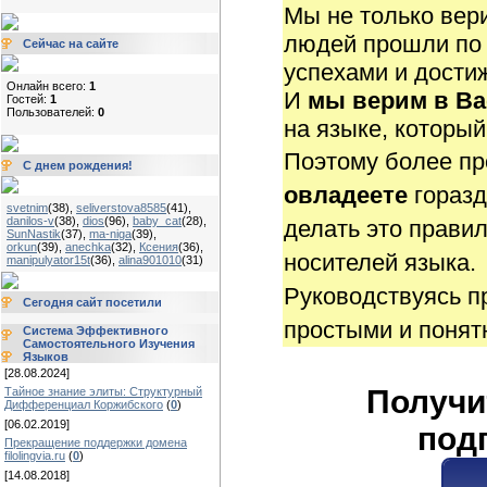
Мы не только вери
людей прошли по 
Сейчас на сайте
успехами и дости
Онлайн всего:
1
И
мы верим в Ва
Гостей:
1
Пользователей:
0
на языке, который
Поэтому более пр
С днем рождения!
овладеете
гораз
svetnim
(38)
,
seliverstova8585
(41)
,
danilos-v
(38)
,
dios
(96)
,
baby_cat
(28)
,
делать это прави
SunNastik
(37)
,
ma-niga
(39)
,
orkun
(39)
,
anechka
(32)
,
Ксения
(36)
,
носителей языка.
manipulyator15t
(36)
,
alina901010
(31)
Руководствуясь п
Сегодня сайт посетили
простыми и поня
Система Эффективного
Самостоятельного Изучения
Языков
[28.08.2024]
Получи
Тайное знание элиты: Структурный
Дифференциал Коржибского
(
0
)
[06.02.2019]
под
Прекращение поддержки домена
filolingvia.ru
(
0
)
[14.08.2018]