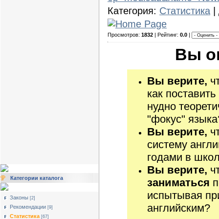
Категория:
Статистика
|
Просмотров:
1832
| Рейтинг:
0.0
|
Вы о
Вы верите,
чт
как поставить
нудно теорети
"фокус" языка
Вы верите,
чт
систему англи
годами в школ
Вы верите,
чт
Категории каталога
заниматься
п
испытывая при
Законы
[2]
английским?
Рекомендации
[9]
Статистика
[67]