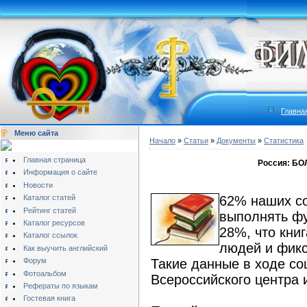
Главна
Меню сайта
Начало
»
Статьи
»
Документы
»
Статистика
Главная страница
Россия: Б
Информация о сайте
Новости
Каталог статей
62% наших со
Рейтинг статей
выполнять фу
Каталог ресурсов
28%, что кни
Каталог ссылок
людей и фикс
Как выучить английский
Форум
Такие данные в ходе со
Фотоальбом
Всероссийского центра 
Рефераты по языкам
Гостевая книга