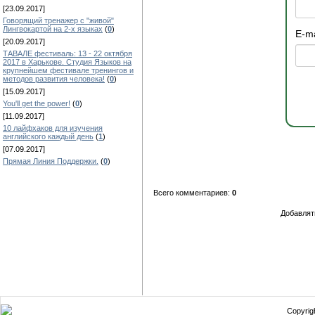
[23.09.2017]
Говорящий тренажер с "живой"
Лингвокартой на 2-х языках
(
0
)
E-ma
[20.09.2017]
ТАВАЛЕ фестиваль: 13 - 22 октября
2017 в Харькове. Студия Языков на
крупнейшем фестивале тренингов и
методов развития человека!
(
0
)
[15.09.2017]
You'll get the power!
(
0
)
[11.09.2017]
10 лайфхаков для изучения
английского каждый день
(
1
)
[07.09.2017]
Прямая Линия Поддержки.
(
0
)
Всего комментариев:
0
Добавлят
Copyrigh