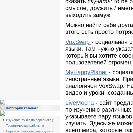
сказать
скучать
: to be 
смысле, дружить / иметь
выходить замуж.
Можно найти себе друга
этого есть просто потр
VoxSwap
- социальная 
языки. Там нужно указа
который вы хотите сове
пользователей огромен.
MyHappyPlanet
- социал
иностранные языки. При
аналогичен VoxSwap. На
видео и уроки, созданн
LiveMocha
- сайт предл
по изучению различных 
Категории каталога
указываете пару языков:
Изучение языка по переписке
[1]
изучать. Здесь же мож
Теоретические работы.
[5]
всего мира, которые та
Сервисы, помогающие изучать