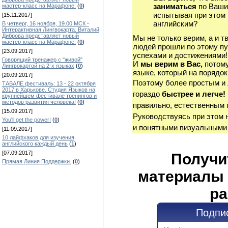
заниматься
по Ваши
мастер-класс на Марафоне.
(
0
)
испытывая при этом 
[15.11.2017]
английским?
В четверг, 16 ноября, 19.00 МСК -
Интерактивная Лингвокарта. Виталий
Диброва представляет новый
Мы не только верим, а и т
мастер-класс на Марафоне.
(
0
)
людей прошли по этому пу
[23.09.2017]
успехами и достижениями!
Говорящий тренажер с "живой"
И
мы верим в Вас,
потому
Лингвокартой на 2-х языках
(
0
)
языке, который на порядок
[20.09.2017]
Поэтому более простым и
ТАВАЛЕ фестиваль: 13 - 22 октября
2017 в Харькове. Студия Языков на
гораздо
быстрее и легче!
крупнейшем фестивале тренингов и
методов развития человека!
(
0
)
правильно, естественным 
[15.09.2017]
Руководствуясь при этом 
You'll get the power!
(
0
)
и понятными визуальными
[11.09.2017]
10 лайфхаков для изучения
английского каждый день
(
1
)
[07.09.2017]
Получи
Прямая Линия Поддержки.
(
0
)
материалы 
ра
Подпис