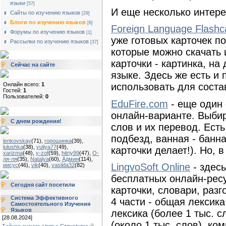
языки
[57]
И еще несколько интере
Сайты по изучению языков
[29]
Блоги по изучению языков
[6]
Foreign Language Flashc
Форумы по изучению языков
[1]
уже готовых карточек п
Рассылки по изучению языков
[37]
которые можно скачать 
карточки - картинка, на
Сейчас на сайте
языке. Здесь же есть и
Онлайн всего:
1
использовать для соста
Гостей:
1
Пользователей:
0
EduFire.com
- еще один 
онлайн-варианте. Выбир
С днем рождения!
слов и их перевод. Ест
подбезд, ванная - банна
lenkovskay
(71)
,
горошинка
(39)
,
lulushka
(38)
,
yuliya77
(49)
,
карточки делает!). Но, 
xarizma
(48)
,
y-zof
(59)
,
hitriy99
(47)
,
О-
ля-ля
(35)
,
Natalya
(60)
,
Админ
(114)
,
LingvoSoft Online
- здес
иисус
(46)
,
vik
(40)
,
vasilda32
(82)
бесплатных онлайн-ресу
Сегодня сайт посетили
карточки, словари, разг
Система Эффективного
4 части - общая лексика
Самостоятельного Изучения
Языков
лексика (более 1 тыс. с
[28.08.2024]
(около 1 тыс. слов), ко