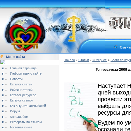
Главна
Меню сайта
Начало
»
Статьи
»
Интернет.
»
Блоги по изу
Главная страница
Топ-ресурсы-2009 
Информация о сайте
Новости
Каталог статей
Наступает Н
Рейтинг статей
дней выходн
Каталог ресурсов
провести эт
Каталог ссылок
выбрать дл
Как выучить английский
Форум
ресурсы для
Фотоальбом
Будем по ум
Рефераты по языкам
Гостевая книга
осознали те