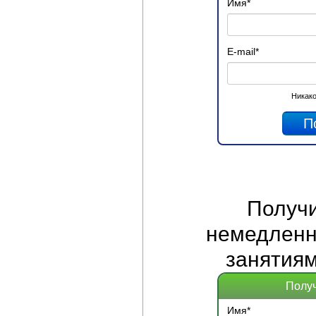
Имя
*
E-mail
*
Никако
Получ
немедленно
занятиям
Получ
Имя
*