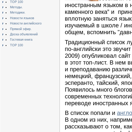
TOP 100
иностранным языком в н
Методы.
каменного века” и прин
Методики.
вплотную заняться язык
Новости языков
Новости английского
изучаемый в школе / ин
Прямой эфир.
общем, вспомнить "давн
Доска объявлений
Гостевая книга
Традиционный список лу
TOP 100
по-английски это звучит
2009) опубликовал сай
в этот топ-лист. В нем 
и преподаванию различн
немецкий, французский, 
эсперанто, тайский, яп
Появилось много блогов
современных технологий
переводе иностранных 
В список попали и
англ
В одном из них, наприм
рассказывают о том, ка