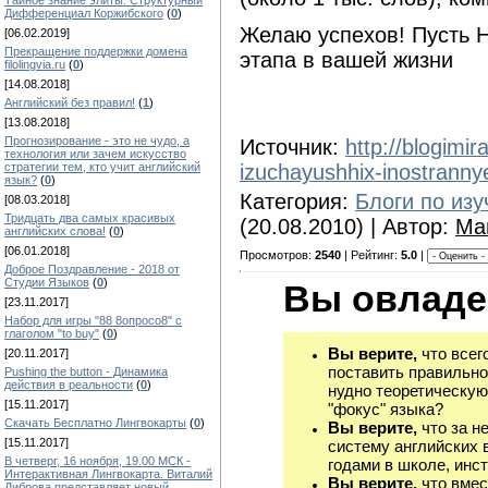
Тайное знание элиты: Структурный
Дифференциал Коржибского
(
0
)
Желаю успехов! Пусть Н
[06.02.2019]
Прекращение поддержки домена
этапа в вашей жизни
filolingvia.ru
(
0
)
[14.08.2018]
Английский без правил!
(
1
)
[13.08.2018]
Прогнозирование - это не чудо, а
Источник:
http://blogimir
технология или зачем искусство
izuchayushhix-inostranny
стратегии тем, кто учит английский
язык?
(
0
)
Категория:
Блоги по из
[08.03.2018]
Тридцать два самых красивых
(20.08.2010) | Автор:
Ма
английских слова!
(
0
)
[06.01.2018]
Просмотров:
2540
| Рейтинг:
5.0
|
Доброе Поздравление - 2018 от
Студии Языков
(
0
)
Вы овладе
[23.11.2017]
Набор для игры "88 8опросо8" с
глаголом "to buy"
(
0
)
Вы верите,
что всег
[20.11.2017]
поставить правильно
Pushing the button - Динамика
действия в реальности
(
0
)
нудно теоретическую
[15.11.2017]
"фокус" языка?
Скачать Бесплатно Лингвокарты
(
0
)
Вы верите,
что за н
[15.11.2017]
систему английских 
В четверг, 16 ноября, 19.00 МСК -
годами в школе, инст
Интерактивная Лингвокарта. Виталий
Вы верите,
что вмес
Диброва представляет новый