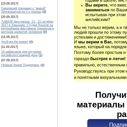
годами в школе, инст
[23.09.2017]
Вы верите,
что вмес
Говорящий тренажер с "живой"
заниматься
по Ваши
Лингвокартой на 2-х языках
(
0
)
испытывая при этом 
[20.09.2017]
английским?
ТАВАЛЕ фестиваль: 13 - 22 октября
2017 в Харькове. Студия Языков на
Мы не только верим, а и т
крупнейшем фестивале тренингов и
людей прошли по этому пу
методов развития человека!
(
0
)
успехами и достижениями!
[15.09.2017]
И
мы верим в Вас,
потому
You'll get the power!
(
0
)
языке, который на порядок
[11.09.2017]
10 лайфхаков для изучения
Поэтому более простым и
английского каждый день
(
1
)
гораздо
быстрее и легче!
[07.09.2017]
правильно, естественным 
Прямая Линия Поддержки.
(
0
)
Руководствуясь при этом 
и понятными визуальными
Получи
материалы 
ра
Подпис