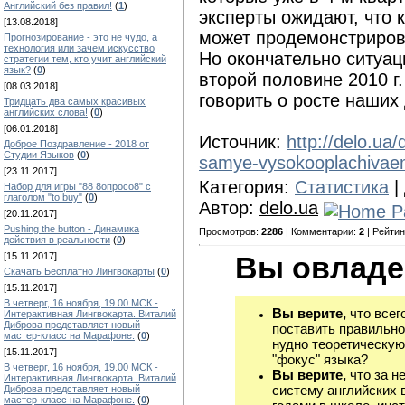
Английский без правил!
(
1
)
эксперты ожидают, что 
[13.08.2018]
может продемонстриров
Прогнозирование - это не чудо, а
технология или зачем искусство
Но окончательно ситуац
стратегии тем, кто учит английский
язык?
(
0
)
второй половине 2010 г.
[08.03.2018]
говорить о росте наших
Тридцать два самых красивых
английских слова!
(
0
)
[06.01.2018]
Источник:
http://delo.ua/
Доброе Поздравление - 2018 от
Студии Языков
(
0
)
samye-vysokooplachivaem
[23.11.2017]
Категория:
Статистика
|
Набор для игры "88 8опросо8" с
глаголом "to buy"
(
0
)
Автор:
delo.ua
[20.11.2017]
Pushing the button - Динамика
Просмотров:
2286
| Комментарии:
2
| Рейтин
действия в реальности
(
0
)
[15.11.2017]
Вы овладе
Скачать Бесплатно Лингвокарты
(
0
)
[15.11.2017]
В четверг, 16 ноября, 19.00 МСК -
Вы верите,
что всег
Интерактивная Лингвокарта. Виталий
Диброва представляет новый
поставить правильно
мастер-класс на Марафоне.
(
0
)
нудно теоретическую
[15.11.2017]
"фокус" языка?
В четверг, 16 ноября, 19.00 МСК -
Вы верите,
что за н
Интерактивная Лингвокарта. Виталий
систему английских 
Диброва представляет новый
мастер-класс на Марафоне.
(
0
)