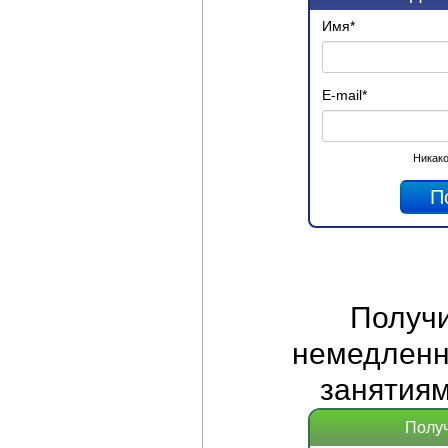
Имя
*
E-mail
*
Никако
Получ
немедленно
занятиям
Получ