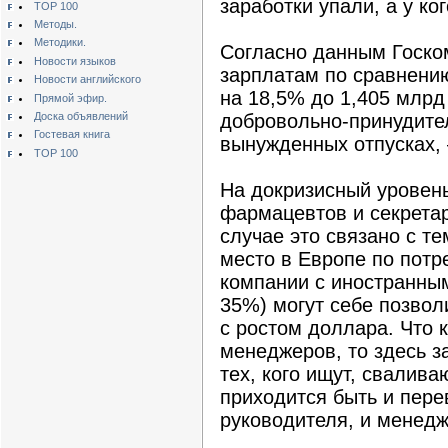
заработки упали, а у ко
TOP 100
Методы.
Методики.
Согласно данным Госком
Новости языков
зарплатам по сравнению
Новости английского
на 18,5% до 1,405 млрд 
Прямой эфир.
Доска объявлений
добровольно-принудите
Гостевая книга
вынужденных отпусках,
TOP 100
На докризисный уровен
фармацевтов и секрета
случае это связано с те
место в Европе по потр
компании с иностранным
35%) могут себе позвол
с ростом доллара. Что 
менеджеров, то здесь з
тех, кого ищут, свалив
приходится быть и пере
руководителя, и менед