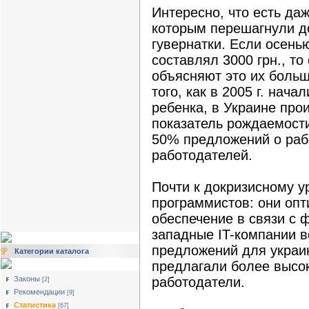
Интересно, что есть да
которым перешагнули д
гувернатки. Если осень
составлял 3000 грн., то
объясняют это их боль
того, как в 2005 г. нач
ребенка, в Украине про
показатель рождаемости
50% предложений о рабо
работодателей.
Почти к докризисному 
программистов: они оп
обеспечение в связи с 
западные IT-компании в
предложений для украи
Категории каталога
предлагали более высок
Законы
работодатели.
[2]
Рекомендации
[9]
Статистика
[67]