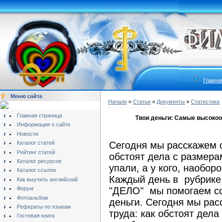
Главна
Меню сайта
Начало
»
Статьи
»
Документы
»
Статистика
Главная страница
Твои деньги: Самые высоко
Информация о сайте
Новости
Каталог статей
Сегодня мы расскажем о
Рейтинг статей
обстоят дела с размерам
Каталог ресурсов
упали, а у кого, наоборо
Каталог ссылок
Каждый день в рубрике 
Как выучить английский
Форум
"ДЕЛО" мы помогаем со
Фотоальбом
деньги. Сегодня мы рас
Рефераты по языкам
труда: как обстоят дела
Гостевая книга