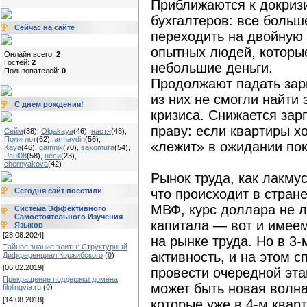
Приближаются к докриз
бухгалтеров: все боль
Сейчас на сайте
переходить на двойную 
опытных людей, которые
Онлайн всего:
2
Гостей:
2
небольшие деньги.
Пользователей:
0
Продолжают падать зар
из них не смогли найти
С днем рождения!
кризиса. Снижается зар
праву: если квартиры хо
Сейм
(38)
,
Olgakaya
(46)
,
настя
(48)
,
Полиглот
(62)
,
armaydin
(56)
,
«лежит» в ожидании пок
Kaya
(46)
,
gamnik
(70)
,
sakomura
(54)
,
Paul08
(58)
,
неси
(23)
,
chernyakova
(42)
Рынок труда, как лакмус
Сегодня сайт посетили
что происходит в стран
МВФ, курс доллара не л
Система Эффективного
Самостоятельного Изучения
капитала — вот и имее
Языков
[28.08.2024]
на рынке труда. Но в 3
Тайное знание элиты: Структурный
активность, и на этом 
Дифференциал Коржибского
(
0
)
[06.02.2019]
провести очередной этап
Прекращение поддержки домена
может быть новая волна
filolingvia.ru
(
0
)
[14.08.2018]
которые уже в 4-м кварт