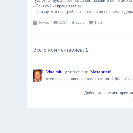
туалетная бумага без названия. Назовите ее по имени
- Почему? - спрашивает он.
- Потому, что она грубая, жесткая и не принимает дерь
Юмор
1537
sveta
1.0
/
1
Всего комментариев
:
1
1
Vladimir
[
Материал
]
(17.12.2007 15:31)
Не смешно, т.к. никто не знает: кто такой Джон Уэйн
Добавлять комментарии мо