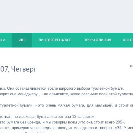
ОКИ
БЛОГ
ЛИНГВОТРЕНАЖЕР
ПРЯМАЯ ЛИНИЯ
КОНТ
07, Четверг
18
пки. Она останавливается возле широкого выбора туалетной бумаги.
ворит она менеджеру , - но объясните, какое различие всей этой туалетн
туалетной бумаги, - это очень мягкая бумага, для малышей, и стоит о
лотная, но ласковая бумага и стоит она 1$ за свиток.
это бумага без бренда, и мы говорим всем ,что она стоит всего 20$».
ащается примерно через неделю, находит менеджера и говорит: «Эй! У ме