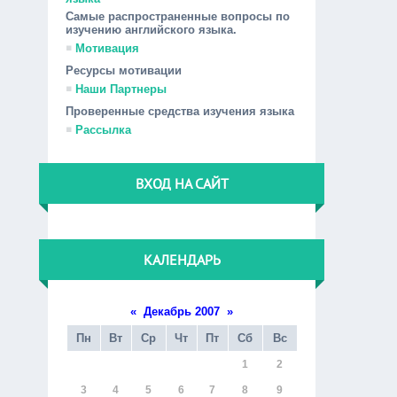
Самые распространенные вопросы по
изучению английского языка.
Мотивация
Ресурсы мотивации
Наши Партнеры
Проверенные средства изучения языка
Рассылка
ВХОД НА САЙТ
КАЛЕНДАРЬ
«
Декабрь 2007
»
Пн
Вт
Ср
Чт
Пт
Сб
Вс
1
2
3
4
5
6
7
8
9