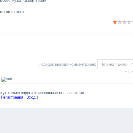
 моего мужа - Джон Уэйн»
ма ни от кого.
Порядок вывода комментариев:
0
.
гут только зарегистрированные пользователи.
[
Регистрация
|
Вход
]