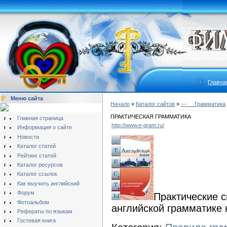
Главна
Меню сайта
Начало
»
Каталог сайтов
»
---__ Грамматика
ПРАКТИЧЕСКАЯ ГРАММАТИКА
Главная страница
http://www.e-gram.ru/
Информация о сайте
Новости
Каталог статей
Рейтинг статей
Каталог ресурсов
Каталог ссылок
Как выучить английский
Форум
Практические 
Фотоальбом
английской грамматике 
Рефераты по языкам
Гостевая книга