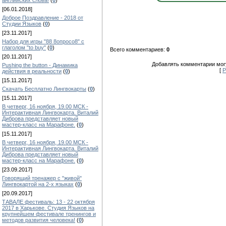
английских слова!
(
0
)
[06.01.2018]
Доброе Поздравление - 2018 от
Студии Языков
(
0
)
[23.11.2017]
Набор для игры "88 8опросо8" с
глаголом "to buy"
(
0
)
Всего комментариев:
0
[20.11.2017]
Добавлять комментарии могу
Pushing the button - Динамика
[
Р
действия в реальности
(
0
)
[15.11.2017]
Скачать Бесплатно Лингвокарты
(
0
)
[15.11.2017]
В четверг, 16 ноября, 19.00 МСК -
Интерактивная Лингвокарта. Виталий
Диброва представляет новый
мастер-класс на Марафоне.
(
0
)
[15.11.2017]
В четверг, 16 ноября, 19.00 МСК -
Интерактивная Лингвокарта. Виталий
Диброва представляет новый
мастер-класс на Марафоне.
(
0
)
[23.09.2017]
Говорящий тренажер с "живой"
Лингвокартой на 2-х языках
(
0
)
[20.09.2017]
ТАВАЛЕ фестиваль: 13 - 22 октября
2017 в Харькове. Студия Языков на
крупнейшем фестивале тренингов и
методов развития человека!
(
0
)