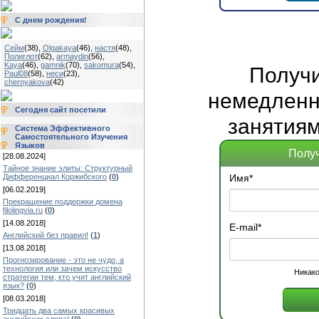
С днем рождения!
Сейм
(38)
,
Olgakaya
(46)
,
настя
(48)
,
Полиглот
(62)
,
armaydin
(56)
,
Kaya
(46)
,
gamnik
(70)
,
sakomura
(54)
,
Получ
Paul08
(58)
,
неси
(23)
,
chernyakova
(42)
немедленно
Сегодня сайт посетили
занятиям
Система Эффективного
Самостоятельного Изучения
Языков
Получ
[28.08.2024]
Тайное знание элиты: Структурный
Дифференциал Коржибского
(
0
)
Имя
*
[06.02.2019]
Прекращение поддержки домена
filolingvia.ru
(
0
)
[14.08.2018]
E-mail
*
Английский без правил!
(
1
)
[13.08.2018]
Прогнозирование - это не чудо, а
технология или зачем искусство
Никако
стратегии тем, кто учит английский
язык?
(
0
)
[08.03.2018]
Тридцать два самых красивых