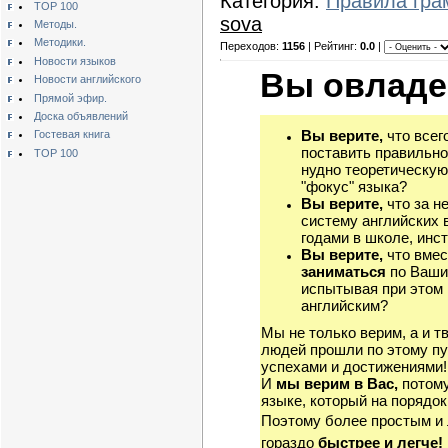
Категория:
Правила гра
TOP 100
sova
Методы.
Методики.
Переходов:
1156
| Рейтинг:
0.0
|
Новости языков
Вы овладе
Новости английского
Прямой эфир.
Доска объявлений
Вы верите,
что всег
Гостевая книга
поставить правильно
TOP 100
нудно теоретическую
"фокус" языка?
Вы верите,
что за н
систему английских 
годами в школе, инст
Вы верите,
что вмес
заниматься
по Ваши
испытывая при этом 
английским?
Мы не только верим, а и т
людей прошли по этому пу
успехами и достижениями!
И
мы верим в Вас,
потому
языке, который на порядок
Поэтому более простым и
гораздо
быстрее и легче!