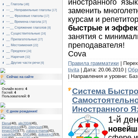
иностранного язык
__ Глаголы
[48]
заменить многолет
---__ Неправильные глаголы
[17]
---__ Фразовые глаголы
[17]
курсам и репетито
---__ Времена глагола
[27]
быстрые и эффе
---__ Спряжение глаголов
[8]
__ Существительные
[24]
занятия с минимал
__ Прилагательные
[27]
преподавателя!
__ Местоимения
[22]
__ Предлоги
[24]
Cova
__ Наречия
[32]
Правила грамматики
| Перех
__ Другие части речи
[6]
tivita
| Дата: 20.06.2010 |
Обр
| Направления и уровни: Баз
Сейчас на сайте
Онлайн всего:
4
Система Быстро
Гостей:
4
Пользователей:
0
Самостоятельно
Иностранного Я
С днем рождения!
1-й де
Elena
(40)
,
alis2004
(45)
,
новейш
imparatrisse
(67)
,
zippysun
(39)
,
innast1949
(77)
,
zabava-mama
(41)
,
vasek9a
(33)
,
SNG
(66)
,
dolinskiy2
(53)
,
сфере и