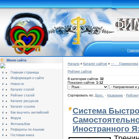
Главна
Меню сайта
Начало
»
Каталог сайтов
»
---__ Грамматика
Рейтинг сайтов
Главная страница
Информация о сайте
В категории сайтов:
32
Показано сайтов:
1-12
Новости
Каталог статей
Рейтинг статей
Сортировать по:
Дате
·
Названию
·
Рейтинг
Каталог ресурсов
Каталог ссылок
Система Быстро
Как выучить английский
Самостоятельно
Форум
Фотоальбом
Иностранного Я
Рефераты по языкам
Гостевая книга
Тренин