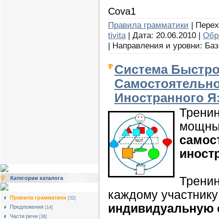
Cova1
Правила грамматики
| Перех
tivita
| Дата: 20.06.2010 |
Обр
| Направления и уровни: Баз
Система Быстро
Самостоятельно
Иностранного Я
Тренин
мощный
самос
иност
Тренин
Категории каталога
каждому участник
Правила грамматики
[32]
индивидуальную 
Предложения
[14]
Части речи
[38]