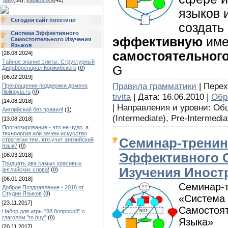
tatik
(56)
,
kapitoshka
(42)
языков 
Сегодня сайт посетили
создать
Система Эффективного
эффективную
име
Самостоятельного Изучения
Языков
самостоятельног
[28.08.2024]
Тайное знание элиты: Структурный
G
Дифференциал Коржибского
(
0
)
[06.02.2019]
Правила грамматики
| Перех
Прекращение поддержки домена
filolingvia.ru
(
0
)
tivita
| Дата: 16.06.2010 |
Обр
[14.08.2018]
| Направления и уровни: Об
Английский без правил!
(
1
)
(Intermediate), Pre-Intermedi
[13.08.2018]
Прогнозирование - это не чудо, а
технология или зачем искусство
Семинар-тренин
стратегии тем, кто учит английский
язык?
(
0
)
Эффективного 
[08.03.2018]
Тридцать два самых красивых
Изучения Иност
английских слова!
(
0
)
[06.01.2018]
Семинар-т
Доброе Поздравление - 2018 от
Студии Языков
(
0
)
«Система 
[23.11.2017]
Самостоят
Набор для игры "88 8опросо8" с
глаголом "to buy"
(
0
)
Языка»
[20.11.2017]