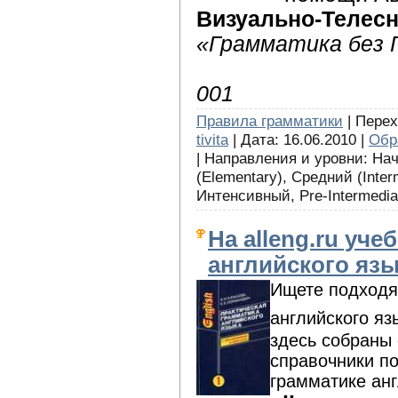
Визуально-Телес
«Грамматика без 
001
Правила грамматики
| Перех
tivita
| Дата: 16.06.2010 |
Обр
| Направления и уровни: На
(Elementary), Средний (Inte
Интенсивный, Pre-Intermediat
На alleng.ru уч
английского язы
Ищете подходя
английского я
здесь собраны
справочники по
грамматике анг