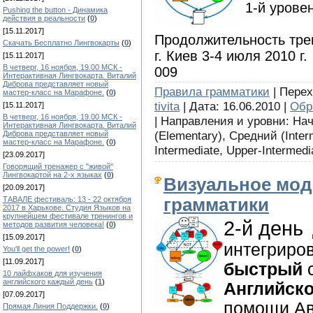
1-й урове
Pushing the button - Динамика
действия в реальности
(
0
)
[15.11.2017]
Продолжительность трен
Скачать Бесплатно Лингвокарты
(
0
)
г. Киев 3-4 июля 2010 г.
[15.11.2017]
В четверг, 16 ноября, 19.00 МСК -
009
Интерактивная Лингвокарта. Виталий
Диброва представляет новый
Правила грамматики
| Перех
мастер-класс на Марафоне.
(
0
)
tivita
| Дата: 16.06.2010 |
Обр
[15.11.2017]
В четверг, 16 ноября, 19.00 МСК -
| Направления и уровни: На
Интерактивная Лингвокарта. Виталий
(Elementary), Средний (Inter
Диброва представляет новый
мастер-класс на Марафоне.
(
0
)
Intermediate, Upper-Intermedi
[23.09.2017]
Говорящий тренажер с "живой"
Лингвокартой на 2-х языках
(
0
)
Визуальное мод
[20.09.2017]
ТАВАЛЕ фестиваль: 13 - 22 октября
грамматики
2017 в Харькове. Студия Языков на
крупнейшем фестивале тренингов и
2-й день
методов развития человека!
(
0
)
[15.09.2017]
интегриров
You'll get the power!
(
0
)
[11.09.2017]
быстрый
с
10 лайфхаков для изучения
английского каждый день
(
1
)
Английск
[07.09.2017]
помощи Ав
Прямая Линия Поддержки.
(
0
)