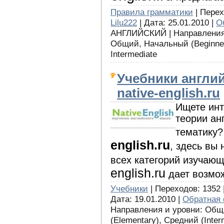
Правила грамматики
| Перех
Lilu222
| Дата: 25.01.2010 |
О
АНГЛИЙСКИЙ | Направления 
Общий, Начальный (Beginner)
Intermediate
Учебники англий
native-english.ru
Ищете инт
теории ан
тематику?
english.ru
, здесь вы
всех категорий изучающ
english.ru
дает возмож
Учебники
| Переходов: 1352 
Дата: 19.01.2010 |
Обратная 
Направления и уровни: Общи
(Elementary), Средний (Inte