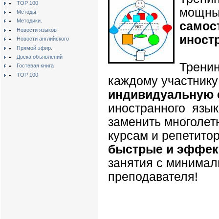
TOP 100
мощный
Методы.
Методики.
самос
Новости языков
иност
Новости английского
Прямой эфир.
Доска объявлений
Тренин
Гостевая книга
TOP 100
каждому участник
индивидуальную 
иностранного язык
заменить многолет
курсам и репетито
быстрые и эффе
занятия с минимал
преподавателя!