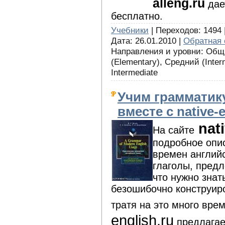
alleng.ru
дае
бесплатно.
Учебники
| Переходов: 1494 
Дата: 26.01.2010 |
Обратная 
Направления и уровни: Общи
(Elementary), Средний (Interm
Intermediate
Учим грамматик
вместе с native-e
nati
На сайте
подробное опис
времен англий
глаголы, предл
что нужно знат
безошибочно конструир
тратя на это много вре
english.ru
предлагает