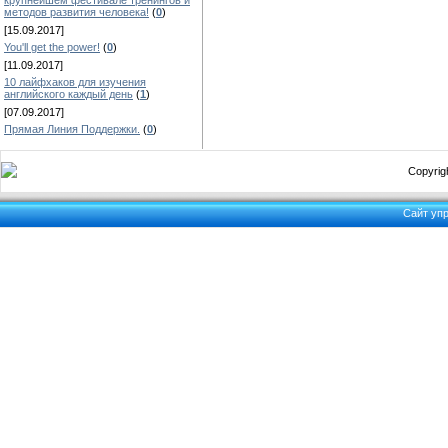
крупнейшем фестивале тренингов и
методов развития человека!
(
0
)
[15.09.2017]
You'll get the power!
(
0
)
[11.09.2017]
10 лайфхаков для изучения
английского каждый день
(
1
)
[07.09.2017]
Прямая Линия Поддержки.
(
0
)
Copyrigh
Сайт уп