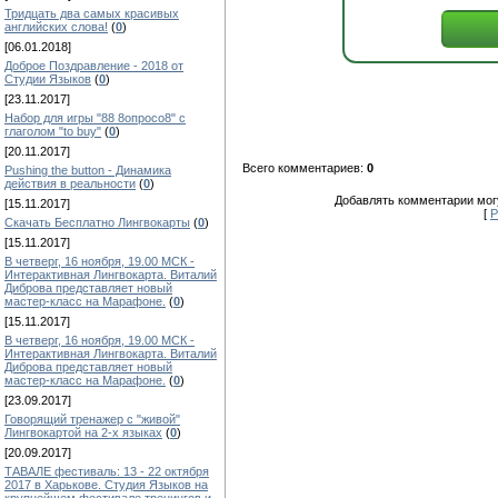
Тридцать два самых красивых
английских слова!
(
0
)
[06.01.2018]
Доброе Поздравление - 2018 от
Студии Языков
(
0
)
[23.11.2017]
Набор для игры "88 8опросо8" с
глаголом "to buy"
(
0
)
[20.11.2017]
Всего комментариев:
0
Pushing the button - Динамика
действия в реальности
(
0
)
Добавлять комментарии могу
[15.11.2017]
[
Р
Скачать Бесплатно Лингвокарты
(
0
)
[15.11.2017]
В четверг, 16 ноября, 19.00 МСК -
Интерактивная Лингвокарта. Виталий
Диброва представляет новый
мастер-класс на Марафоне.
(
0
)
[15.11.2017]
В четверг, 16 ноября, 19.00 МСК -
Интерактивная Лингвокарта. Виталий
Диброва представляет новый
мастер-класс на Марафоне.
(
0
)
[23.09.2017]
Говорящий тренажер с "живой"
Лингвокартой на 2-х языках
(
0
)
[20.09.2017]
ТАВАЛЕ фестиваль: 13 - 22 октября
2017 в Харькове. Студия Языков на