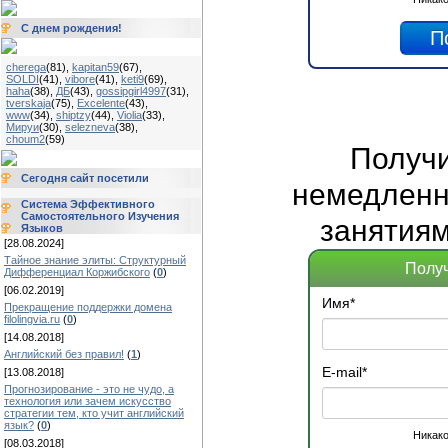
С днем рождения!
cherega
(81)
,
kapitan59
(67)
,
SOLDI
(41)
,
vibore
(41)
,
keti9
(69)
,
haha
(38)
,
ДБ
(43)
,
gossipgirl4997
(31)
,
tverskaja
(75)
,
Excelente
(43)
,
www
(34)
,
shiptzy
(44)
,
Violia
(33)
,
Мируи
(30)
,
selezneva
(38)
,
choum2
(59)
Получ
Сегодня сайт посетили
немедленно
Система Эффективного
Самостоятельного Изучения
занятиям
Языков
[28.08.2024]
Тайное знание элиты: Структурный
Получ
Дифференциал Коржибского
(
0
)
[06.02.2019]
Имя
*
Прекращение поддержки домена
filolingvia.ru
(
0
)
[14.08.2018]
Английский без правил!
(
1
)
E-mail
*
[13.08.2018]
Прогнозирование - это не чудо, а
технология или зачем искусство
стратегии тем, кто учит английский
язык?
(
0
)
Никако
[08.03.2018]