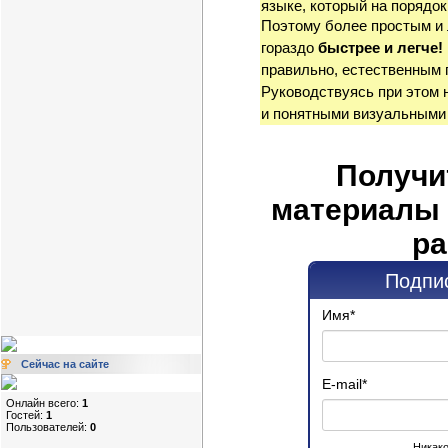
языке, который на порядок
Поэтому более простым и
гораздо
быстрее и легче!
правильно, естественным 
Руководствуясь при этом 
и понятными визуальными
Получи
материалы 
ра
Подпис
Имя
*
Сейчас на сайте
E-mail
*
Онлайн всего:
1
Гостей:
1
Пользователей:
0
Никако