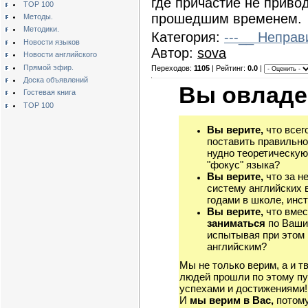
где причастие не привод
TOP 100
прошедшим временем.
Методы.
Методики.
Категория:
---__ Непра
Новости языков
Автор:
sova
Новости английского
Прямой эфир.
Переходов:
1105
| Рейтинг:
0.0
|
Доска объявлений
Вы овладе
Гостевая книга
TOP 100
Вы верите,
что всег
поставить правильно
нудно теоретическую
"фокус" языка?
Вы верите,
что за н
систему английских 
годами в школе, инст
Вы верите,
что вмес
заниматься
по Ваши
испытывая при этом 
английским?
Мы не только верим, а и т
людей прошли по этому пу
успехами и достижениями!
И
мы верим в Вас,
потому