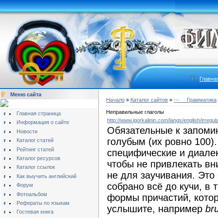
Главна
Меню сайта
Начало
»
Каталог сайтов
»
---__ Грамматика
Неправильные глаголы
Главная страница
http://www.igorkalinin.com/langs/english/irregul
Информация о сайте
Обязательные к запоми
Новости
голубым (их ровно 100)
Каталог статей
Рейтинг статей
специфические и диале
Каталог ресурсов
чтобы не привлекать вн
Каталог ссылок
не для заучивания. Это 
Как выучить английский
собрано всё до кучи, в
Форум
Фотоальбом
формы причастий, котор
Рефераты по языкам
услышите, например
br
Гостевая книга