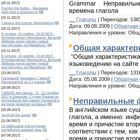
Grammar Неправиль
[20.11.2017]
Pushing the button - Динамика
времена глагола
действия в реальности
(
0
)
[15.11.2017]
__ Глаголы
| Переходов: 1383
Скачать Бесплатно Лингвокарты
(
0
)
Дата: 09.08.2009 |
Обратная 
[15.11.2017]
Направления и уровни: Об
В четверг, 16 ноября, 19.00 МСК -
Интерактивная Лингвокарта. Виталий
Диброва представляет новый
мастер-класс на Марафоне.
(
0
)
Общая характер
[15.11.2017]
"Общая характеристика
В четверг, 16 ноября, 19.00 МСК -
Интерактивная Лингвокарта. Виталий
языковедению на сайте b
Диброва представляет новый
мастер-класс на Марафоне.
(
0
)
__ Глаголы
| Переходов: 1316
[23.09.2017]
Дата: 05.08.2009 |
Обратная 
Говорящий тренажер с "живой"
Лингвокартой на 2-х языках
(
0
)
Направления и уровни: Об
[20.09.2017]
ТАВАЛЕ фестиваль: 13 - 22 октября
2017 в Харькове. Студия Языков на
Неправильные ф
крупнейшем фестивале тренингов и
методов развития человека!
(
0
)
В английском языке су
[15.09.2017]
You'll get the power!
(
0
)
глагола, а именно: ин
[11.09.2017]
время и причастие второ
10 лайфхаков для изучения
английского каждый день
(
1
)
соответствии с тем, ка
[07.09.2017]
время и причастие втор