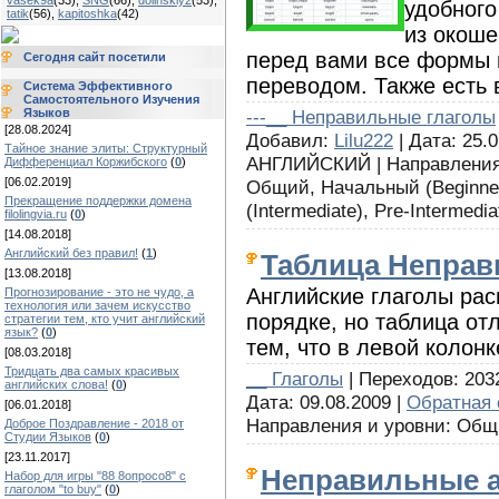
vasek9a
(33)
,
SNG
(66)
,
dolinskiy2
(53)
,
удобного
tatik
(56)
,
kapitoshka
(42)
из окоше
перед вами все формы 
Сегодня сайт посетили
переводом. Также есть 
Система Эффективного
Самостоятельного Изучения
Языков
---__ Неправильные глаголы
[28.08.2024]
Добавил:
Lilu222
| Дата: 25.0
Тайное знание элиты: Структурный
АНГЛИЙСКИЙ | Направления 
Дифференциал Коржибского
(
0
)
[06.02.2019]
Общий, Начальный (Beginner
Прекращение поддержки домена
(Intermediate), Pre-Intermedia
filolingvia.ru
(
0
)
[14.08.2018]
Английский без правил!
(
1
)
Таблица Неправ
[13.08.2018]
Английские глаголы ра
Прогнозирование - это не чудо, а
технология или зачем искусство
порядке, но таблица от
стратегии тем, кто учит английский
язык?
(
0
)
тем, что в левой колон
[08.03.2018]
Тридцать два самых красивых
__ Глаголы
| Переходов: 2032
английских слова!
(
0
)
Дата: 09.08.2009 |
Обратная 
[06.01.2018]
Направления и уровни: Об
Доброе Поздравление - 2018 от
Студии Языков
(
0
)
[23.11.2017]
Неправильные а
Набор для игры "88 8опросо8" с
глаголом "to buy"
(
0
)