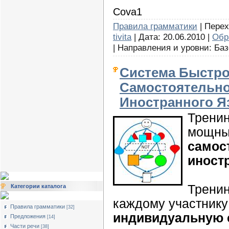
Cova1
Правила грамматики
| Перех
tivita
| Дата: 20.06.2010 |
Обр
| Направления и уровни: Баз
Система Быстро
Самостоятельно
Иностранного Я
Тренин
мощный
самос
иност
Тренин
Категории каталога
каждому участник
Правила грамматики
[32]
индивидуальную 
Предложения
[14]
Части речи
[38]