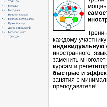
TOP 100
мощный
Методы.
Методики.
самос
Новости языков
иност
Новости английского
Прямой эфир.
Доска объявлений
Тренин
Гостевая книга
TOP 100
каждому участник
индивидуальную 
иностранного язык
заменить многолет
курсам и репетито
быстрые и эффе
занятия с минимал
преподавателя!