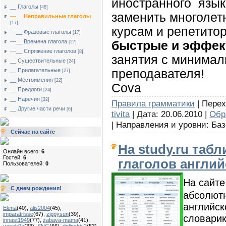
иностранного язык
__ Глаголы
[48]
заменить многолет
---__ Неправильные глаголы
[17]
курсам и репетито
---__ Фразовые глаголы
[17]
---__ Времена глагола
быстрые и эффе
[27]
---__ Спряжение глаголов
[8]
занятия с минимал
__ Существительные
[24]
__ Прилагательные
преподавателя!
[27]
__ Местоимения
[22]
Cova
__ Предлоги
[24]
__ Наречия
[32]
Правила грамматики
| Перех
__ Другие части речи
[6]
tivita
| Дата: 20.06.2010 |
Обр
| Направления и уровни: Баз
Сейчас на сайте
На study.ru таб
Онлайн всего:
6
Гостей:
6
глаголов англий
Пользователей:
0
На сайте
С днем рождения!
абсолютн
английск
Elena
(40)
,
alis2004
(45)
,
imparatrisse
(67)
,
zippysun
(39)
,
словарик
innast1949
(77)
,
zabava-mama
(41)
,