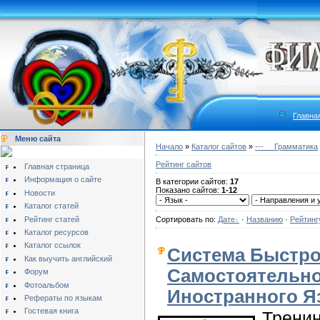
Главна
Меню сайта
Начало
»
Каталог сайтов
»
---__ Грамматика
Рейтинг сайтов
Главная страница
Информация о сайте
В категории сайтов:
17
Показано сайтов:
1-12
Новости
Каталог статей
Рейтинг статей
Сортировать по:
Дате
·
Названию
·
Рейтинг
Каталог ресурсов
Каталог ссылок
Система Быстро
Как выучить английский
Самостоятельно
Форум
Фотоальбом
Иностранного Я
Рефераты по языкам
Гостевая книга
Тренин