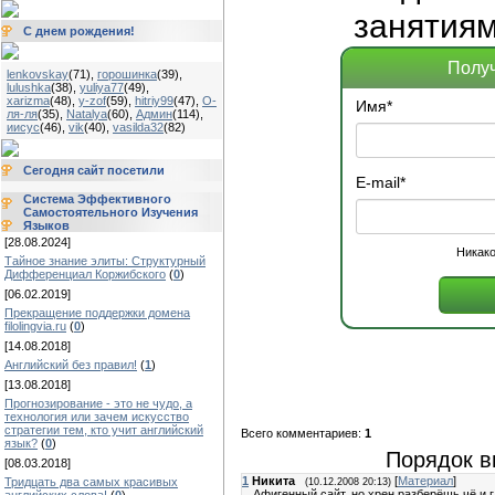
занятиям
С днем рождения!
Получ
lenkovskay
(71)
,
горошинка
(39)
,
lulushka
(38)
,
yuliya77
(49)
,
xarizma
(48)
,
y-zof
(59)
,
hitriy99
(47)
,
О-
Имя
*
ля-ля
(35)
,
Natalya
(60)
,
Админ
(114)
,
иисус
(46)
,
vik
(40)
,
vasilda32
(82)
Сегодня сайт посетили
E-mail
*
Система Эффективного
Самостоятельного Изучения
Языков
[28.08.2024]
Никако
Тайное знание элиты: Структурный
Дифференциал Коржибского
(
0
)
[06.02.2019]
Прекращение поддержки домена
filolingvia.ru
(
0
)
[14.08.2018]
Английский без правил!
(
1
)
[13.08.2018]
Прогнозирование - это не чудо, а
технология или зачем искусство
стратегии тем, кто учит английский
Всего комментариев:
1
язык?
(
0
)
Порядок в
[08.03.2018]
1
Никита
[
Материал
]
Тридцать два самых красивых
(10.12.2008 20:13)
Афигенный сайт, но хрен разберёшь чё и гд