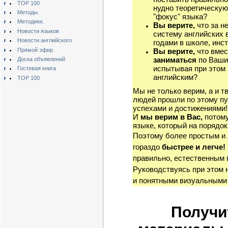
TOP 100
нудно теоретическую
Методы.
"фокус" языка?
Методики.
Вы верите,
что за н
Новости языков
систему английских 
Новости английского
годами в школе, инст
Прямой эфир.
Вы верите,
что вмес
заниматься
по Ваши
Доска объявлений
испытывая при этом 
Гостевая книга
английским?
TOP 100
Мы не только верим, а и т
людей прошли по этому пу
успехами и достижениями!
И
мы верим в Вас,
потому
языке, который на порядок
Поэтому более простым и
гораздо
быстрее и легче!
правильно, естественным 
Руководствуясь при этом 
и понятными визуальными
Получи