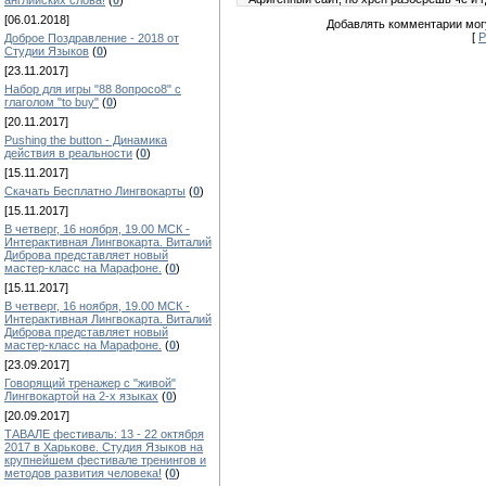
английских слова!
(
0
)
[06.01.2018]
Добавлять комментарии могу
[
Р
Доброе Поздравление - 2018 от
Студии Языков
(
0
)
[23.11.2017]
Набор для игры "88 8опросо8" с
глаголом "to buy"
(
0
)
[20.11.2017]
Pushing the button - Динамика
действия в реальности
(
0
)
[15.11.2017]
Скачать Бесплатно Лингвокарты
(
0
)
[15.11.2017]
В четверг, 16 ноября, 19.00 МСК -
Интерактивная Лингвокарта. Виталий
Диброва представляет новый
мастер-класс на Марафоне.
(
0
)
[15.11.2017]
В четверг, 16 ноября, 19.00 МСК -
Интерактивная Лингвокарта. Виталий
Диброва представляет новый
мастер-класс на Марафоне.
(
0
)
[23.09.2017]
Говорящий тренажер с "живой"
Лингвокартой на 2-х языках
(
0
)
[20.09.2017]
ТАВАЛЕ фестиваль: 13 - 22 октября
2017 в Харькове. Студия Языков на
крупнейшем фестивале тренингов и
методов развития человека!
(
0
)