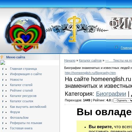
Главна
Меню сайта
Начало
»
Каталог сайтов
»
---__ Тексты на я
Биографии знаменитых и известных людей н
Главная страница
http://homeenglish.ru/Biography.htm
Информация о сайте
На сайте homeenglish.r
Новости
знаменитых и известных
Каталог статей
Рейтинг статей
Категория:
Биографии
|
Каталог ресурсов
Переходов:
1449
| Рейтинг:
4.0
|
Каталог ссылок
Как выучить английский
Вы овладе
Форум
Фотоальбом
Рефераты по языкам
Вы верите,
что всег
Гостевая книга
поставить правильно