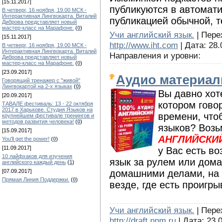
[15.11.2017]
публикуются в автомат
В четверг, 16 ноября, 19.00 МСК -
Интерактивная Лингвокарта. Виталий
публикацией обычной, т
Диброва представляет новый
мастер-класс на Марафоне.
(
0
)
Учи английский язык.
| Перех
[15.11.2017]
http://www.iht.com
| Дата: 28.
В четверг, 16 ноября, 19.00 МСК -
Интерактивная Лингвокарта. Виталий
Направления и уровни:
Диброва представляет новый
мастер-класс на Марафоне.
(
0
)
[23.09.2017]
Аудио материал
Говорящий тренажер с "живой"
Лингвокартой на 2-х языках
(
0
)
Вы давно хот
[20.09.2017]
котором говор
ТАВАЛЕ фестиваль: 13 - 22 октября
2017 в Харькове. Студия Языков на
времени, что
крупнейшем фестивале тренингов и
методов развития человека!
(
0
)
языков? Возь
[15.09.2017]
АНГЛИЙСКИЙ 
You'll get the power!
(
0
)
[11.09.2017]
у Вас есть в
10 лайфхаков для изучения
язык за рулем или дома
английского каждый день
(
1
)
[07.09.2017]
домашними делами, на о
Прямая Линия Поддержки.
(
0
)
везде, где есть проигры
Учи английский язык.
| Перех
http://draft.nnm.ru
| Дата: 23.