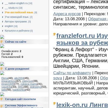
сертификация – лексика
__ native-english.ru
[16]
синтаксис, терминологи
__ study.ru
[18]
Учи английский язык.
[9]
Адреса курсов
| Переходов: 9
Учи немецкий язык.
[2]
Дата: 13.08.2008 |
Обратная 
Авторы программ.
[5]
Направления и уровни: дел
english
[18]
Каталоги и рейтинги
[0]
franzlefort.ru И
языков за рубе
Сейчас на сайте
"Франц & Лефорт" - Изу
Онлайн всего:
2
рубежом. Предлагается 
Гостей:
2
Пользователей:
0
Англии, США, Германии,
Швейцарии, Японии.
С днем рождения!
Сайты по алфавиту
| Перехо
sova
| Дата: 13.08.2008 |
Обр
Elena
(40)
,
alis2004
(45)
,
imparatrisse
(67)
,
zippysun
(39)
,
МУЛЬТИЯЗЫКОВЫЙ | Направл
innast1949
(77)
,
zabava-mama
(41)
,
vasek9a
(33)
,
SNG
(66)
,
dolinskiy2
(53)
,
аспирантам, научный, делов
tatik
(56)
,
kapitoshka
(42)
юридический, разговорный
Сегодня сайт посетили
lexik-on.ru Лин
Система Эффективного