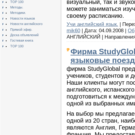
визуальный, так и звук
TOP 100
Методы.
можете заниматься изуч
Методики.
своему расписанию.
Новости языков
Учи английский язык.
| Перех
Новости английского
mik60
| Дата: 04.09.2008 |
Об
Прямой эфир.
Доска объявлений
АНГЛИЙСКИЙ | Направления и
Гостевая книга
TOP 100
Фирма StudyGlob
языковые поезд
фирма StudyGlobal пред
учеников, студентов и 
Наши клиенты могут по
английского, испанского
подготовиться к между
одной из выбранных ими
На выбор мы предлагае
одной из 20 стран, наи
являются Англия, Герм
Франция. Мы предоста