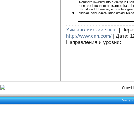
A camera lowered into a cavity in Uta
men are thought to be trapped has sho
official said. However, efforts to sign
silence, said federal mine official Rich
Учи английский язык.
| Перех
http://www.cnn.com/
| Дата: 1
Направления и уровни:
Copyrigh
Сайт уп