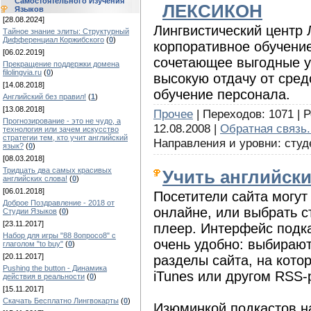
Самостоятельного Изучения
ЛЕКСИКОН
Языков
[28.08.2024]
Лингвистический центр
Тайное знание элиты: Структурный
Дифференциал Коржибского
(
0
)
корпоративное обучение
[06.02.2019]
сочетающее выгодные у
Прекращение поддержки домена
filolingvia.ru
(
0
)
высокую отдачу от сред
[14.08.2018]
обучение персонала.
Английский без правил!
(
1
)
[13.08.2018]
Прочее
| Переходов: 1071 | Р
Прогнозирование - это не чудо, а
12.08.2008 |
Обратная связь.
технология или зачем искусство
стратегии тем, кто учит английский
Направления и уровни: студ
язык?
(
0
)
[08.03.2018]
Тридцать два самых красивых
Учить английский
английских слова!
(
0
)
[06.01.2018]
Посетители сайта могут
Доброе Поздравление - 2018 от
онлайне, или выбрать с
Студии Языков
(
0
)
[23.11.2017]
плеер. Интерфейс подк
Набор для игры "88 8опросо8" с
очень удобно: выбирают
глаголом "to buy"
(
0
)
[20.11.2017]
разделы сайта, на кото
Pushing the button - Динамика
iTunes или другом RSS-
действия в реальности
(
0
)
[15.11.2017]
Скачать Бесплатно Лингвокарты
(
0
)
Изюминкой подкастов на