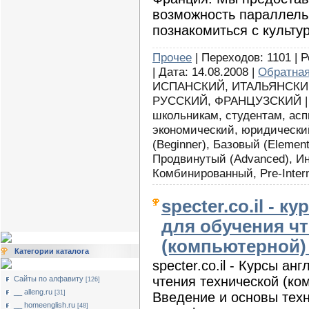
возможность параллель
познакомиться с культу
Прочее
| Переходов: 1101 | Р
| Дата: 14.08.2008 |
Обратная
ИСПАНСКИЙ, ИТАЛЬЯНСКИ
РУССКИЙ, ФРАНЦУЗСКИЙ | Н
школьникам, студентам, асп
экономический, юридически
(Beginner), Базовый (Element
Продвинутый (Advanced), И
Комбинированный, Pre-Interm
specter.co.il - 
для обучения ч
(компьютерной)
Категории каталога
specter.co.il - Курсы а
чтения технической (ко
Сайты по алфавиту
[126]
__ alleng.ru
[31]
Введение и основы техн
__ homeenglish.ru
[48]