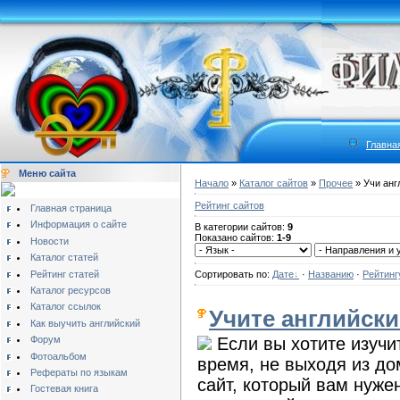
Главна
Меню сайта
Начало
»
Каталог сайтов
»
Прочее
» Учи анг
Рейтинг сайтов
Главная страница
Информация о сайте
В категории сайтов:
9
Показано сайтов:
1-9
Новости
Каталог статей
Рейтинг статей
Сортировать по:
Дате
·
Названию
·
Рейтинг
Каталог ресурсов
Каталог ссылок
Учите английски
Как выучить английский
Форум
Если вы хотите изучит
Фотоальбом
время, не выходя из дом
Рефераты по языкам
сайт, который вам нуже
Гостевая книга