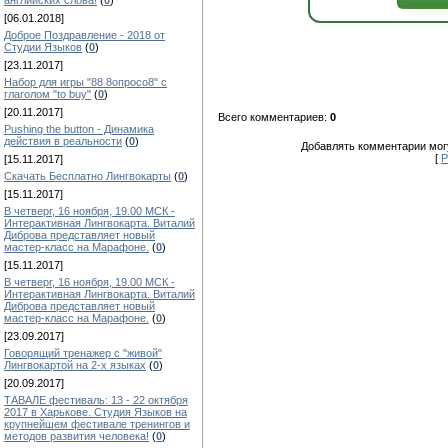
английских слова!
(
0
)
[06.01.2018]
Доброе Поздравление - 2018 от
Студии Языков
(
0
)
[23.11.2017]
Набор для игры "88 8опросо8" с
глаголом "to buy"
(
0
)
[20.11.2017]
Всего комментариев:
0
Pushing the button - Динамика
действия в реальности
(
0
)
Добавлять комментарии могу
[
Р
[15.11.2017]
Скачать Бесплатно Лингвокарты
(
0
)
[15.11.2017]
В четверг, 16 ноября, 19.00 МСК -
Интерактивная Лингвокарта. Виталий
Диброва представляет новый
мастер-класс на Марафоне.
(
0
)
[15.11.2017]
В четверг, 16 ноября, 19.00 МСК -
Интерактивная Лингвокарта. Виталий
Диброва представляет новый
мастер-класс на Марафоне.
(
0
)
[23.09.2017]
Говорящий тренажер с "живой"
Лингвокартой на 2-х языках
(
0
)
[20.09.2017]
ТАВАЛЕ фестиваль: 13 - 22 октября
2017 в Харькове. Студия Языков на
крупнейшем фестивале тренингов и
методов развития человека!
(
0
)