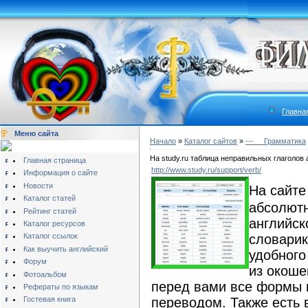
Главна
Меню сайта
Начало
»
Каталог сайтов
»
---__ Грамматика
На study.ru таблица неправильных глаголов 
Главная страница
http://www.study.ru/support/verb/
Информация о сайте
Новости
На сайте
Каталог статей
абсолютн
Рейтинг статей
английск
Каталог ресурсов
словарик
Каталог ссылок
Как выучить английский
удобного
Форум
из окоше
Фотоальбом
перед вами все формы 
Рефераты по языкам
переводом. Также есть 
Гостевая книга