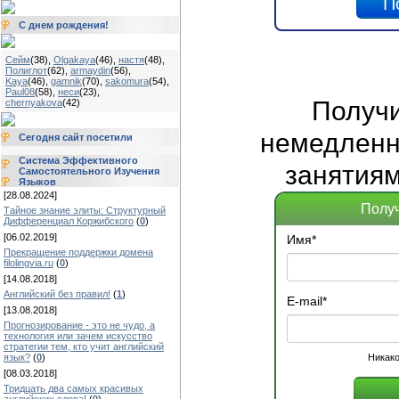
С днем рождения!
Сейм
(38)
,
Olgakaya
(46)
,
настя
(48)
,
Полиглот
(62)
,
armaydin
(56)
,
Kaya
(46)
,
gamnik
(70)
,
sakomura
(54)
,
Paul08
(58)
,
неси
(23)
,
Получ
chernyakova
(42)
немедленно
Сегодня сайт посетили
Система Эффективного
занятиям
Самостоятельного Изучения
Языков
[28.08.2024]
Получ
Тайное знание элиты: Структурный
Дифференциал Коржибского
(
0
)
[06.02.2019]
Имя
*
Прекращение поддержки домена
filolingvia.ru
(
0
)
[14.08.2018]
Английский без правил!
(
1
)
E-mail
*
[13.08.2018]
Прогнозирование - это не чудо, а
технология или зачем искусство
стратегии тем, кто учит английский
язык?
(
0
)
Никако
[08.03.2018]
Тридцать два самых красивых