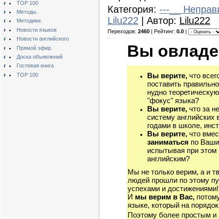
TOP 100
Категория:
---__ Непра
Методы.
Lilu222
| Автор:
Lilu222
Методики.
Новости языков
Переходов:
2460
| Рейтинг:
0.0
|
Новости английского
Вы овладе
Прямой эфир.
Доска объявлений
Гостевая книга
Вы верите,
что всег
TOP 100
поставить правильно
нудно теоретическую
"фокус" языка?
Вы верите,
что за н
систему английских 
годами в школе, инст
Вы верите,
что вмес
заниматься
по Ваши
испытывая при этом 
английским?
Мы не только верим, а и т
людей прошли по этому пу
успехами и достижениями!
И
мы верим в Вас,
потому
языке, который на порядок
Поэтому более простым и