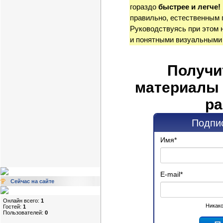
гораздо
быстрее и легче!
правильно, естественным 
Руководствуясь при этом 
и понятными визуальными
Получи
материалы 
ра
Подпис
Имя
*
E-mail
*
Сейчас на сайте
Онлайн всего:
1
Никако
Гостей:
1
Пользователей:
0