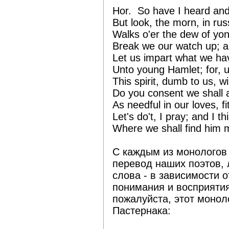
Hor. So have I heard and d
But look, the morn, in rus
Walks o'er the dew of yon 
Break we our watch up; 
Let us impart what we ha
Unto young Hamlet; for, u
This spirit, dumb to us, wi
Do you consent we shall a
As needful in our loves, fi
Let's do't, I pray; and I 
Where we shall find him m
С каждым из монологов
перевод наших поэтов, 
слова - в зависимости 
понимания и восприятия
пожалуйста, этот монол
Пастернака: