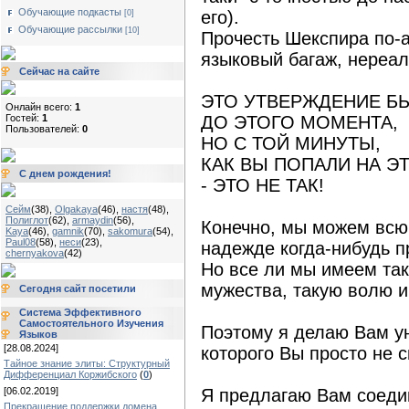
Обучающие подкасты
его).
[0]
Обучающие рассылки
[10]
Прочесть Шекспира по-
языковый багаж, нереал
Сейчас на сайте
ЭТО УТВЕРЖДЕНИЕ Б
Онлайн всего:
1
ДО ЭТОГО МОМЕНТА,
Гостей:
1
Пользователей:
0
НО С ТОЙ МИНУТЫ,
КАК ВЫ ПОПАЛИ НА Э
С днем рождения!
- ЭТО НЕ ТАК!
Сейм
(38)
,
Olgakaya
(46)
,
настя
(48)
,
Полиглот
(62)
,
armaydin
(56)
,
Конечно, мы можем всю 
Kaya
(46)
,
gamnik
(70)
,
sakomura
(54)
,
Paul08
(58)
,
неси
(23)
,
надежде когда-нибудь п
chernyakova
(42)
Но все ли мы имеем так
мужества, такую волю 
Сегодня сайт посетили
Система Эффективного
Самостоятельного Изучения
Поэтому я делаю Вам у
Языков
[28.08.2024]
которого Вы просто не с
Тайное знание элиты: Структурный
Дифференциал Коржибского
(
0
)
Я предлагаю Вам соедин
[06.02.2019]
Прекращение поддержки домена