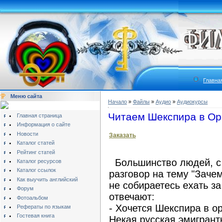
Главна
Меню сайта
Начало
»
Файлы
»
Аудио
»
Аудиокурсы
Читаем Шекспира в О
Главная страница
Информация о сайте
Новости
Заказать
Каталог статей
Рейтинг статей
Большинство людей, с
Каталог ресурсов
Каталог ссылок
разговор на тему "Заче
Как выучить английский
не собираетесь ехать за
Форум
отвечают:
Фотоальбом
- Хочется Шекспира в о
Рефераты по языкам
Гостевая книга
Некая русская эмигрантк