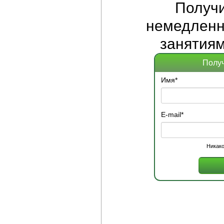
Получ
немедленно
занятиям
Получ
Имя
*
E-mail
*
Никако