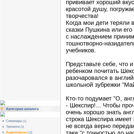
прививает хороший вкус
красотой душу, погружа
творчества!
Когда мои дети теряли в
сказки Пушкина или его
с наслаждением приним
тошнотворно-назидател
учебников.
Представьте себе, что 
ребенком почитать Шекс
разочаровался в англий
школьной зубрежки "Май 
Кто-то подумает "О, анг
- Шекспир!... Чтобы про
Категории каталога
очень хорошо знать англ
строка Шекспира имеет 
Семинары
[1]
не всегда верно переда
Тренинги
[3]
таки "с точностью до н
Аудиокурсы
[15]