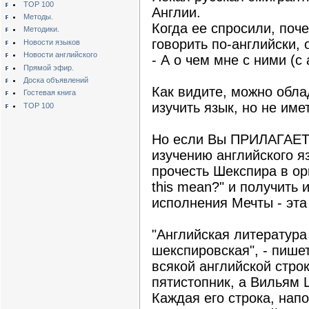
TOP 100
Англии.
Методы.
Когда ее спросили, поче
Методики.
говорить по-английски, 
Новости языков
Новости английского
- А о чем мне с ними (с
Прямой эфир.
Доска объявлений
Как видите, можно обл
Гостевая книга
изучить язык, но не име
TOP 100
Но если Вы ПРИЛАГАЕ
изучению английского 
прочесть Шекспира в ор
this mean?" и получить 
исполнения Мечты - эта 
"Английская литература
шекспировская", - пишет
всякой английской стро
пятистопник, а Вильям 
Каждая его строка, нап