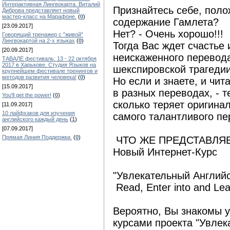
Интерактивная Лингвокарта. Виталий
Признайтесь себе, поло
Диброва представляет новый
мастер-класс на Марафоне.
(
0
)
содержание Гамлета?
[23.09.2017]
Нет? - Очень хорошо!!!
Говорящий тренажер с "живой"
Лингвокартой на 2-х языках
(
0
)
Тогда Вас ждет счастье 
[20.09.2017]
неискаженного перевода
ТАВАЛЕ фестиваль: 13 - 22 октября
2017 в Харькове. Студия Языков на
шекспировской трагедии
крупнейшем фестивале тренингов и
методов развития человека!
(
0
)
Но если и знаете, и чит
[15.09.2017]
в разных переводах, - 
You'll get the power!
(
0
)
сколько теряет оригина
[11.09.2017]
10 лайфхаков для изучения
самого талантливого пе
английского каждый день
(
1
)
[07.09.2017]
Прямая Линия Поддержки.
(
0
)
ЧТО ЖЕ ПРЕДСТАВЛЯЕ
Новый Интернет-Курс
"Увлекательный Английс
Read, Enter into and Lea
Вероятно, Вы знакомы 
курсами проекта "Увлек