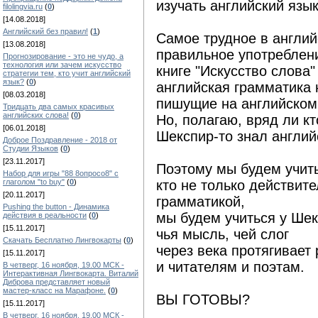
изучать английский язы
filolingvia.ru
(
0
)
[14.08.2018]
Английский без правил!
(
1
)
Самое трудное в англий
[13.08.2018]
правильное употреблен
Прогнозирование - это не чудо, а
технология или зачем искусство
книге "Искусство слова
стратегии тем, кто учит английский
язык?
(
0
)
английская грамматика 
[08.03.2018]
пишущие на английском
Тридцать два самых красивых
английских слова!
(
0
)
Но, полагаю, вряд ли кт
[06.01.2018]
Шекспир-то знал англий
Доброе Поздравление - 2018 от
Студии Языков
(
0
)
[23.11.2017]
Поэтому мы будем учить
Набор для игры "88 8опросо8" с
кто не только действит
глаголом "to buy"
(
0
)
[20.11.2017]
грамматикой,
Pushing the button - Динамика
мы будем учиться у Шек
действия в реальности
(
0
)
[15.11.2017]
чья мысль, чей слог
Скачать Бесплатно Лингвокарты
(
0
)
через века протягивает 
[15.11.2017]
и читателям и поэтам.
В четверг, 16 ноября, 19.00 МСК -
Интерактивная Лингвокарта. Виталий
Диброва представляет новый
мастер-класс на Марафоне.
(
0
)
ВЫ ГОТОВЫ?
[15.11.2017]
В четверг, 16 ноября, 19.00 МСК -