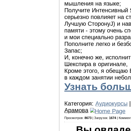
мышления на языке;
Получите Интенсивный 
серьезно повлияет на с
Лучшую СторонуJ) и нав
памяти - этому очень с
и мои специально разра
Пополните легко и без
Запас;
И, конечно же, исполнит
Шекспира в оригинале,
Кроме этого, я обещаю
в каждом занятии небо
Узнать боль
Категория:
Аудиокурсы
|
Арамова
Просмотров:
8673
| Загрузок:
1674
| Коммен
Вы овладе