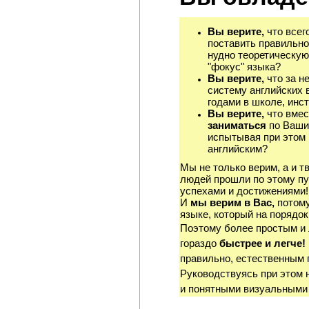
Вы верите,
что всег
поставить правильно
нудно теоретическую
"фокус" языка?
Вы верите,
что за н
систему английских 
годами в школе, инст
Вы верите,
что вмес
заниматься
по Ваши
испытывая при этом 
английским?
Мы не только верим, а и т
людей прошли по этому пу
успехами и достижениями!
И
мы верим в Вас,
потому
языке, который на порядок
Поэтому более простым и
гораздо
быстрее и легче!
правильно, естественным 
Руководствуясь при этом 
и понятными визуальными