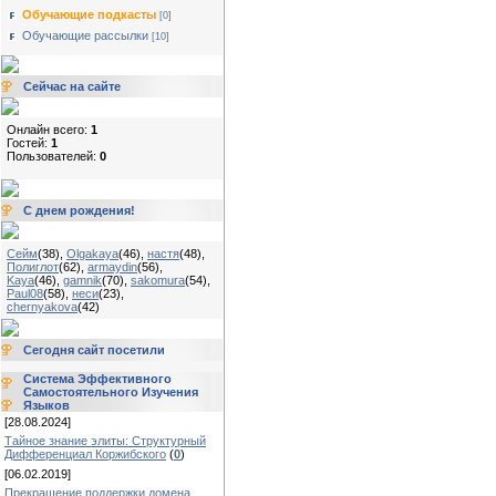
Обучающие подкасты
[0]
Обучающие рассылки
[10]
Сейчас на сайте
Онлайн всего:
1
Гостей:
1
Пользователей:
0
С днем рождения!
Сейм
(38)
,
Olgakaya
(46)
,
настя
(48)
,
Полиглот
(62)
,
armaydin
(56)
,
Kaya
(46)
,
gamnik
(70)
,
sakomura
(54)
,
Paul08
(58)
,
неси
(23)
,
chernyakova
(42)
Сегодня сайт посетили
Система Эффективного
Самостоятельного Изучения
Языков
[28.08.2024]
Тайное знание элиты: Структурный
Дифференциал Коржибского
(
0
)
[06.02.2019]
Прекращение поддержки домена