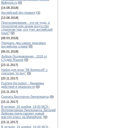
filolingvia.ru
(
0
)
[14.08.2018]
Английский без правил!
(
1
)
[13.08.2018]
Прогнозирование - это не чудо, а
технология или зачем искусство
стратегии тем, кто учит английский
язык?
(
0
)
[08.03.2018]
Тридцать два самых красивых
английских слова!
(
0
)
[06.01.2018]
Доброе Поздравление - 2018 от
Студии Языков
(
0
)
[23.11.2017]
Набор для игры "88 8опросо8" с
глаголом "to buy"
(
0
)
[20.11.2017]
Pushing the button - Динамика
действия в реальности
(
0
)
[15.11.2017]
Скачать Бесплатно Лингвокарты
(
0
)
[15.11.2017]
В четверг, 16 ноября, 19.00 МСК -
Интерактивная Лингвокарта. Виталий
Диброва представляет новый
мастер-класс на Марафоне.
(
0
)
[15.11.2017]
В четверг, 16 ноября, 19.00 МСК -