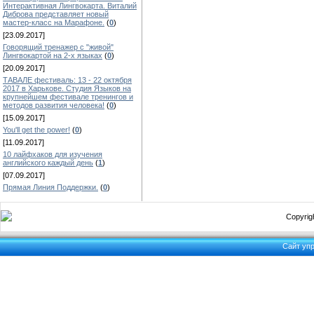
Интерактивная Лингвокарта. Виталий
Диброва представляет новый
мастер-класс на Марафоне.
(
0
)
[23.09.2017]
Говорящий тренажер с "живой"
Лингвокартой на 2-х языках
(
0
)
[20.09.2017]
ТАВАЛЕ фестиваль: 13 - 22 октября
2017 в Харькове. Студия Языков на
крупнейшем фестивале тренингов и
методов развития человека!
(
0
)
[15.09.2017]
You'll get the power!
(
0
)
[11.09.2017]
10 лайфхаков для изучения
английского каждый день
(
1
)
[07.09.2017]
Прямая Линия Поддержки.
(
0
)
Copyrigh
Сайт уп