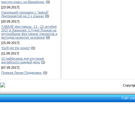
мастер-класс на Марафоне.
(
0
)
[23.09.2017]
Говорящий тренажер с "живой"
Лингвокартой на 2-х языках
(
0
)
[20.09.2017]
ТАВАЛЕ фестиваль: 13 - 22 октября
2017 в Харькове. Студия Языков на
крупнейшем фестивале тренингов и
методов развития человека!
(
0
)
[15.09.2017]
You'll get the power!
(
0
)
[11.09.2017]
10 лайфхаков для изучения
английского каждый день
(
1
)
[07.09.2017]
Прямая Линия Поддержки.
(
0
)
Copyrigh
Сайт уп