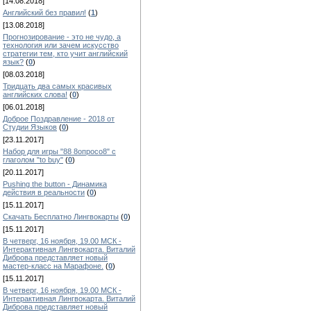
[14.08.2018]
Английский без правил!
(
1
)
[13.08.2018]
Прогнозирование - это не чудо, а
технология или зачем искусство
стратегии тем, кто учит английский
язык?
(
0
)
[08.03.2018]
Тридцать два самых красивых
английских слова!
(
0
)
[06.01.2018]
Доброе Поздравление - 2018 от
Студии Языков
(
0
)
[23.11.2017]
Набор для игры "88 8опросо8" с
глаголом "to buy"
(
0
)
[20.11.2017]
Pushing the button - Динамика
действия в реальности
(
0
)
[15.11.2017]
Скачать Бесплатно Лингвокарты
(
0
)
[15.11.2017]
В четверг, 16 ноября, 19.00 МСК -
Интерактивная Лингвокарта. Виталий
Диброва представляет новый
мастер-класс на Марафоне.
(
0
)
[15.11.2017]
В четверг, 16 ноября, 19.00 МСК -
Интерактивная Лингвокарта. Виталий
Диброва представляет новый