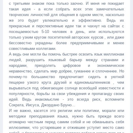
с третьими знаком пока только заочно. И меня не покидает
такая идея - а если собрать всех этих замечательных
творческих личностей для общения в одном месте, насколько
же это будет увлекательно и эффективно. Ведь их
прекрасные и перспективные идеи так и чахнут на сайтах с
посещаемостью 5-10 человек в день, или используются
только узким кругом посетителей авторских курсов , или даже
бессовестно украдены более предприимчивыми и менее
совестливыми коллегами.
А ведь они могли бы помочь быстрее освоить язык миллионам
людей, разрушить языковый барьер между странами и
народами, преодолеть цифровое и экономическое
неравенство, сделать мир добрее, гуманнее и сплоченнее. Но
почему-то большинство предпочитает сидеть в уютной
пещерке узкого круга друзей и единомышленников , чем
вырываться под обжигающее солнце всеобщей известности и
популярности, борьбы за свои убеждения и пропаганду своих
идей. Ведь инакомыслие - это всегда риск, вспомните
Сократа, Иисуса, Джордано Бруно...
И не важно, касется это религии или политики, морали или
методики преподавания языка, нужно быть прежде всего
атомарно честным перед самим собой и не обманывать себя
иллюзиями, что устаревшее и отжившее уступит место само