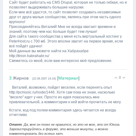
Сайт будет работать на CMS Drupal, которая не только гибкая, но и
позволяет выдерживать большие нагрузки.
Если мне всё удастся, то сайт позволит создавать независимые
друг от друга малые сообщества, являясь при этом часть одного
крупного!
Присоединяйтесь Виталий! Мне не всегда хватает времени и
знаний, поэтому чем нас больше будет тем лучше!
Для сайта такого сообщества у меня есть виртуальный хостинг у
PeterHost.ru с 700 мб. Этого вполне хватит на первое время, если
всё пойдёт удачно!
Мой данные вы можете найти на Хабрахабре
http://tirion.habrahabr.ru/
Свяжитесь со мной, если вам интересно моё предложение.
3
Жирнов
[
Материал
]
0
(22.06.2007 14:19)
Виталий, возможно, пойдет веселее, если перенять опыт
http://pcmusic.ru/node/1446. Хотя сам пока не знаю, насколько
"весело" идет у них. Просто их идея показалась мне
привлекательной, а комментарии к ней войти-прочитать не могу.
Кстати, код под полем комментария здесь читается не всегда
отчетливо.
Ответ
: Да, мне он тоже не нравится, но это не мое, это от Юкоза.
Зарегистрируйтесь в форуме, это меньше минуты, и можно
комментировать без всяких капч.