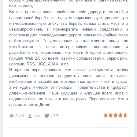
собой, и благодарные ученики толпами побегут записываться к
вам на учебу.
Во все времена новое пробивало себе дорогу в сложной и
напряженной борьбе, и в нашу информационную, динамичную
и глобализованную эпоху эта борьба только стала жестче и
безкомпромиснее, и пренебрегать новыми средствами и
способами для прокладывания дороги новому по крайней мере
неблагоразумно. А увлеченные и талантливые люди так
углубляются в свои интереснейшие исследования и
разработки, что не замечают, что мир и Интернет стали иными,
пришел Web 2.0 со всеми своими сообществами, сервисами,
блогами, RSS, UGC, AJAX, и пр.
И пришла пора осваивать эти новые инструменты, чтобы
динамично и активно продвигать свои идеи, открытия,
изобретения и разработки, методы и методики, книги и курсы,
а не ждать милости от природы , правительства и "добрых"
дядек-бизнесменов. Наше будущее и будущее всего мира с
недавней поры не в их, а в наших руках. Пора осознать это и
приниматься за
Дело
!
2440
tivita
4.6
/
5