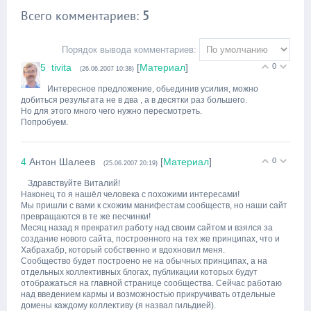
Всего комментариев
:
5
Порядок вывода комментариев:
5
tivita
[
Материал
]
0
(26.06.2007 10:38)
Интересное предложение, обьединив усилия, можно
добиться результата не в два , а в десятки раз большего.
Но для этого много чего нужно пересмотреть.
Попробуем.
4
Антон Шалеев
[
Материал
]
0
(25.06.2007 20:19)
Здравствуйте Виталий!
Наконец то я нашёл человека с похожими интересами!
Мы пришли с вами к схожим манифестам сообществ, но наши сайт
превращаются в те же песчинки!
Месяц назад я прекратил работу над своим сайтом и взялся за
создание нового сайта, построенного на тех же принципах, что и
Хабрахабр, который собственно и вдохновил меня.
Сообщество будет построено не на обычных принципах, а на
отдельных коллективных блогах, публикации которых будут
отображаться на главной странице сообщества. Сейчас работаю
над введением кармы и возможностью прикручивать отдельные
домены каждому коллективу (я назвал гильдией).