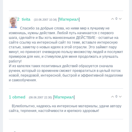
2
tivita
[
Материал
]
0
(10.06.2007 10:34)
Спасибо за добрые слова, но ними мир к лучшему не
изменишь, нужны действия. Любой путь начинается с первого
шага, сделайте и Вы хоть манюсенькое ДЕЙСТВИЕ - оставтье на
сайте ссылку на интересный сайт по теме, вставьте интересную
статью, заметку о новых идеях в этой отрасли. Это займет пару
минут, но принесет очевидную пользу множеству людей и послужит
примером для них, и стимулом для меня продолжать и улучшать
работу!
И из капелек таких позитивных действий образуется сначала
ручеек, который со временем сможет превратиться в целый поток
новой, передовой, интересной, быстрой и эффективной педагогики
и самообучения.
1
obmed
[
Материал
]
0
(09.06.2007 22:30)
B)любопытно, надеюсь на интересные материалы, удачи автору
сайта, терпения, настойчивости и крепкого здоровья!