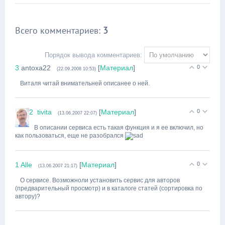
Всего комментариев
:
3
Порядок вывода комментариев:
3
antoxa22
[
Материал
]
0
(22.09.2008 10:53)
Виталя читай внимательней описанее о ней.
2
tivita
[
Материал
]
0
(13.06.2007 22:07)
В описании сервиса есть такая функция и я ее включил, но
как пользоваться, еще не разобрался
1
Alle
[
Материал
]
0
(13.06.2007 21:17)
О сервисе. Возможноли установить сервис для авторов
(предварительный просмотр) и в каталоге статей (сортировка по
автору)?