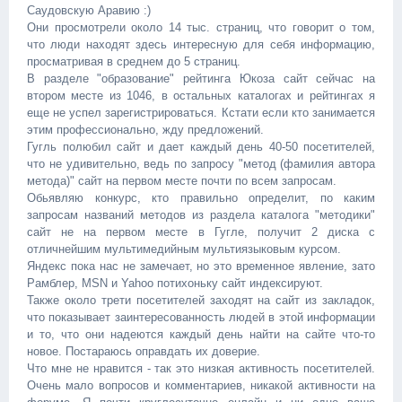
Саудовскую Аравию :)
Они просмотрели около 14 тыс. страниц, что говорит о том,
что люди находят здесь интересную для себя информацию,
просматривая в среднем до 5 страниц.
В разделе "образование" рейтинга Юкоза сайт сейчас на
втором месте из 1046, в остальных каталогах и рейтингах я
еще не успел зарегистрироваться. Кстати если кто занимается
этим профессионально, жду предложений.
Гугль полюбил сайт и дает каждый день 40-50 посетителей,
что не удивительно, ведь по запросу "метод (фамилия автора
метода)" сайт на первом месте почти по всем запросам.
Обьявляю конкурс, кто правильно определит, по каким
запросам названий методов из раздела каталога "методики"
сайт не на первом месте в Гугле, получит 2 диска с
отличнейшим мультимедийным мультиязыковым курсом.
Яндекс пока нас не замечает, но это временное явление, зато
Рамблер, MSN и Yahoo потихоньку сайт индексируют.
Также около трети посетителей заходят на сайт из закладок,
что показывает заинтересованность людей в этой информации
и то, что они надеются каждый день найти на сайте что-то
новое. Постараюсь оправдать их доверие.
Что мне не нравится - так это низкая активность посетителей.
Очень мало вопросов и комментариев, никакой активности на