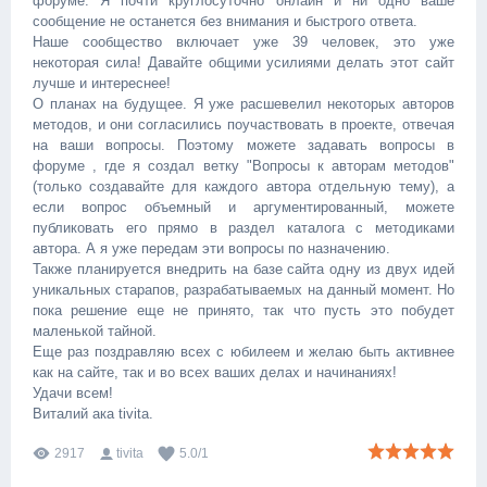
форуме. Я почти круглосуточно онлайн и ни одно ваше
сообщение не останется без внимания и быстрого ответа.
Наше сообщество включает уже 39 человек, это уже
некоторая сила! Давайте общими усилиями делать этот сайт
лучше и интереснее!
О планах на будущее. Я уже расшевелил некоторых авторов
методов, и они согласились поучаствовать в проекте, отвечая
на ваши вопросы. Поэтому можете задавать вопросы в
форуме , где я создал ветку "Вопросы к авторам методов"
(только создавайте для каждого автора отдельную тему), а
если вопрос объемный и аргументированный, можете
публиковать его прямо в раздел каталога с методиками
автора. А я уже передам эти вопросы по назначению.
Также планируется внедрить на базе сайта одну из двух идей
уникальных старапов, разрабатываемых на данный момент. Но
пока решение еще не принято, так что пусть это побудет
маленькой тайной.
Еще раз поздравляю всех с юбилеем и желаю быть активнее
как на сайте, так и во всех ваших делах и начинаниях!
Удачи всем!
Виталий ака tivita.
2917
tivita
5.0
/
1