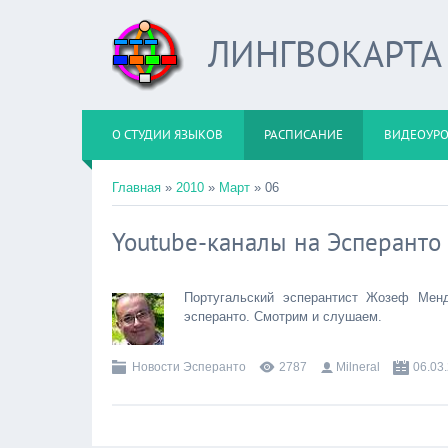
ЛИНГВОКАРТА
О СТУДИИ ЯЗЫКОВ
РАСПИСАНИЕ
ВИДЕОУР
Главная
»
2010
»
Март
»
06
Youtube-каналы на Эсперанто
Португальский эсперантист Жозеф Мен
эсперанто. Смотрим и слушаем.
Новости Эсперанто
2787
Milneral
06.03