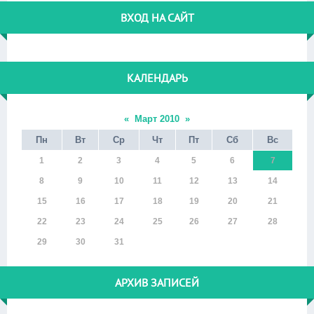
ВХОД НА САЙТ
КАЛЕНДАРЬ
«
Март 2010
»
Пн
Вт
Ср
Чт
Пт
Сб
Вс
1
2
3
4
5
6
7
8
9
10
11
12
13
14
15
16
17
18
19
20
21
22
23
24
25
26
27
28
29
30
31
АРХИВ ЗАПИСЕЙ