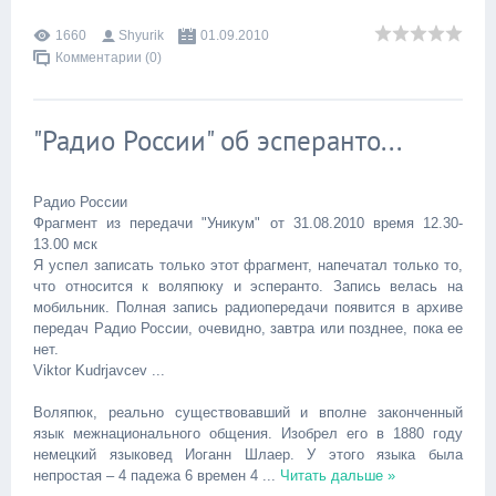
1660
Shyurik
01.09.2010
Комментарии (0)
"Радио России" об эсперанто...
Радио России
Фрагмент из передачи "Уникум" от 31.08.2010 время 12.30-
13.00 мск
Я успел записать только этот фрагмент, напечатал только то,
что относится к воляпюку и эсперанто. Запись велась на
мобильник. Полная запись радиопередачи появится в архиве
передач Радио России, очевидно, завтра или позднее, пока ее
нет.
Viktor Kudrjavcev ...
Воляпюк, реально существовавший и вполне законченный
язык межнационального общения. Изобрел его в 1880 году
немецкий языковед Иоганн Шлаер. У этого языка была
непростая – 4 падежа 6 времен 4
...
Читать дальше »