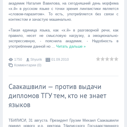
академик Наталия Вавилова, на сегодняшний день морфема
«х.й» в русском языке с точки зрения лингвистики является
«словом-паразитом». То есть, употребляется без связи с
контекстом и зачастую машинально.
«Такая единица языка, как «х.й» в разговорной речи, как
правило, несет не смысловую нагрузку, а эмоционально-
экспрессивную, - пояснила академик. - Надобность в
употреблении данной но
...
Читать дальше »
1750
Shyurik
01.09.2010
Комментарии (0)
Саакашвили — против выдачи
дипломов ТГУ тем, кто не знает
языков
ТБИЛИСИ, 31 августа. Президент Грузии Михаил Саакашвили
принял нового и.о. ректора Тбилисского Государственного