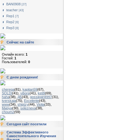
BAN0908
[27]
teacher
[43]
Rep1
[7]
Rep2
[6]
Rep3
[8]
Сейчас на сайте
Онлайн всего:
1
Гостей:
1
Пользователей:
0
С днем рождения!
cherega
(81)
,
kapitan59
(67)
,
SOLDI
(41)
,
vibore
(41)
,
keti9
(69)
,
haha
(38)
,
ДБ
(43)
,
gossipgirl4997
(31)
,
tverskaja
(75)
,
Excelente
(43)
,
www
(34)
,
shiptzy
(44)
,
Violia
(33)
,
Мируи
(30)
,
selezneva
(38)
,
choum2
(59)
Сегодня сайт посетили
Система Эффективного
Самостоятельного Изучения
Языков