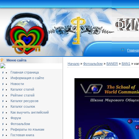
Главна
Меню сайта
Начало
»
Фотоальбом
»
BANER
»
BAN1
» var
Главная страница
Информация о сайте
Новости
Каталог статей
Рейтинг статей
Каталог ресурсов
Каталог ссылок
Как выучить английский
Форум
Фотоальбом
Рефераты по языкам
Гостевая книга