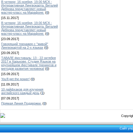
В четверг, 16 ноября, 19.00 МСК -
Интерактивная Лингвокарта. Виталий
Диброва представляет новый
мастер-класс на Марафоне.
(
0
)
[15.11.2017]
В четверг, 16 ноября, 19.00 МСК -
Интерактивная Лингвокарта. Виталий
Диброва представляет новый
мастер-класс на Марафоне.
(
0
)
[23.09.2017]
Говорящий тренажер с "живой"
Лингвокартой на 2-х языках
(
0
)
[20.09.2017]
ТАВАЛЕ фестиваль: 13 - 22 октября
2017 в Харькове. Студия Языков на
крупнейшем фестивале тренингов и
методов развития человека!
(
0
)
[15.09.2017]
You'll get the power!
(
0
)
[11.09.2017]
10 лайфхаков для изучения
английского каждый день
(
1
)
[07.09.2017]
Прямая Линия Поддержки.
(
0
)
Copyrigh
Сайт уп