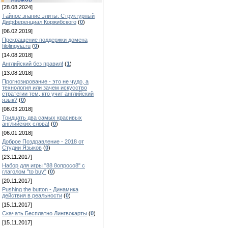
[28.08.2024]
Тайное знание элиты: Структурный
Дифференциал Коржибского
(
0
)
[06.02.2019]
Прекращение поддержки домена
filolingvia.ru
(
0
)
[14.08.2018]
Английский без правил!
(
1
)
[13.08.2018]
Прогнозирование - это не чудо, а
технология или зачем искусство
стратегии тем, кто учит английский
язык?
(
0
)
[08.03.2018]
Тридцать два самых красивых
английских слова!
(
0
)
[06.01.2018]
Доброе Поздравление - 2018 от
Студии Языков
(
0
)
[23.11.2017]
Набор для игры "88 8опросо8" с
глаголом "to buy"
(
0
)
[20.11.2017]
Pushing the button - Динамика
действия в реальности
(
0
)
[15.11.2017]
Скачать Бесплатно Лингвокарты
(
0
)
[15.11.2017]