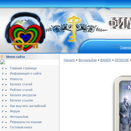
Главна
Меню сайта
Начало
»
Фотоальбом
»
BANER
»
DESIGNE
»
Главная страница
Информация о сайте
Новости
Каталог статей
Рейтинг статей
Каталог ресурсов
Каталог ссылок
Как выучить английский
Форум
Фотоальбом
Рефераты по языкам
Гостевая книга