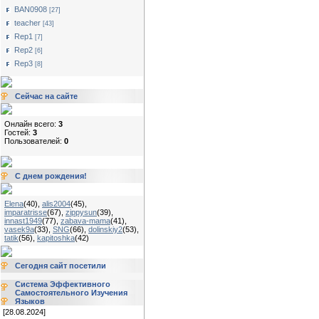
BAN0908
[27]
teacher
[43]
Rep1
[7]
Rep2
[6]
Rep3
[8]
Сейчас на сайте
Онлайн всего:
3
Гостей:
3
Пользователей:
0
С днем рождения!
Elena
(40)
,
alis2004
(45)
,
imparatrisse
(67)
,
zippysun
(39)
,
innast1949
(77)
,
zabava-mama
(41)
,
vasek9a
(33)
,
SNG
(66)
,
dolinskiy2
(53)
,
tatik
(56)
,
kapitoshka
(42)
Сегодня сайт посетили
Система Эффективного
Самостоятельного Изучения
Языков
[28.08.2024]