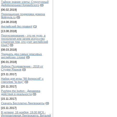
Тайное знание элиты: Структурный
Дифференциал Коржибского
(
0
)
[06.02.2019]
Прекращение поддержки домена
filolingvia.ru
(
0
)
[14.08.2018]
Английский без правил!
(
1
)
[13.08.2018]
Прогнозирование - это не чудо, а
технология или зачем искусство
стратегии тем, кто учит английский
язык?
(
0
)
[08.03.2018]
Тридцать два самых красивых
английских слова!
(
0
)
[06.01.2018]
Доброе Поздравление - 2018 от
Студии Языков
(
0
)
[23.11.2017]
Набор для игры "88 8опросо8" с
глаголом "to buy"
(
0
)
[20.11.2017]
Pushing the button - Динамика
действия в реальности
(
0
)
[15.11.2017]
Скачать Бесплатно Лингвокарты
(
0
)
[15.11.2017]
В четверг, 16 ноября, 19.00 МСК -
Интерактивная Лингвокарта. Виталий