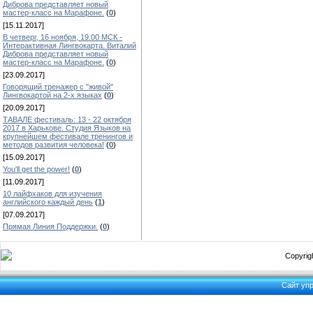
Диброва представляет новый
мастер-класс на Марафоне.
(
0
)
[15.11.2017]
В четверг, 16 ноября, 19.00 МСК -
Интерактивная Лингвокарта. Виталий
Диброва представляет новый
мастер-класс на Марафоне.
(
0
)
[23.09.2017]
Говорящий тренажер с "живой"
Лингвокартой на 2-х языках
(
0
)
[20.09.2017]
ТАВАЛЕ фестиваль: 13 - 22 октября
2017 в Харькове. Студия Языков на
крупнейшем фестивале тренингов и
методов развития человека!
(
0
)
[15.09.2017]
You'll get the power!
(
0
)
[11.09.2017]
10 лайфхаков для изучения
английского каждый день
(
1
)
[07.09.2017]
Прямая Линия Поддержки.
(
0
)
Copyrigh
Сайт уп