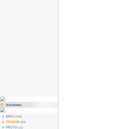
Альбомы
BAN1
[1262]
DESIGNE
[80]
PROTO
[12]