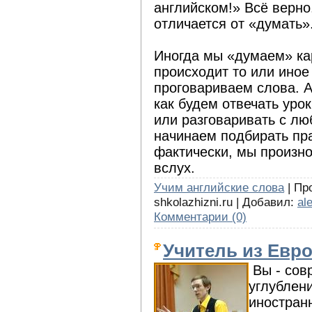
английском!» Всё верно
отличается от «думать»
Иногда мы «думаем» кар
происходит то или иное
проговариваем слова. А
как будем отвечать уро
или разговаривать с лю
начинаем подбирать пра
фактически, мы произно
вслух.
Учим английские слова
| Про
shkolazhizni.ru | Добавил:
al
Комментарии (0)
Учитель из Евр
Вы - сов
углублен
иностран