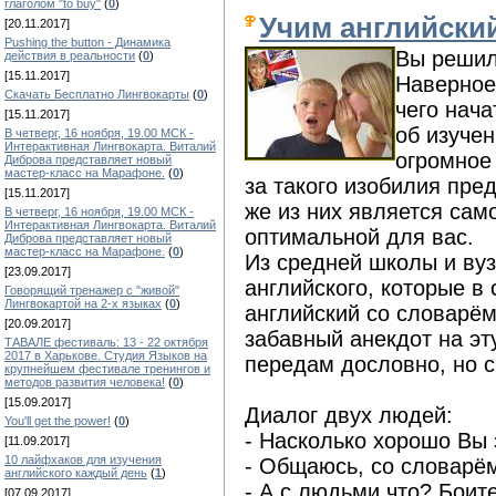
глаголом "to buy"
(
0
)
Учим английский
[20.11.2017]
Pushing the button - Динамика
Вы решил
действия в реальности
(
0
)
[15.11.2017]
Наверное
Скачать Бесплатно Лингвокарты
(
0
)
чего нача
[15.11.2017]
об изучен
В четверг, 16 ноября, 19.00 МСК -
Интерактивная Лингвокарта. Виталий
огромное 
Диброва представляет новый
мастер-класс на Марафоне.
(
0
)
за такого изобилия пре
[15.11.2017]
же из них является са
В четверг, 16 ноября, 19.00 МСК -
Интерактивная Лингвокарта. Виталий
оптимальной для вас.
Диброва представляет новый
мастер-класс на Марафоне.
(
0
)
Из средней школы и вуз
[23.09.2017]
английского, которые в
Говорящий тренажер с "живой"
Лингвокартой на 2-х языках
(
0
)
английский со словарём
[20.09.2017]
забавный анекдот на эту
ТАВАЛЕ фестиваль: 13 - 22 октября
2017 в Харькове. Студия Языков на
передам дословно, но 
крупнейшем фестивале тренингов и
методов развития человека!
(
0
)
[15.09.2017]
Диалог двух людей:
You'll get the power!
(
0
)
- Насколько хорошо Вы 
[11.09.2017]
10 лайфхаков для изучения
- Общаюсь, со словарё
английского каждый день
(
1
)
- А с людьми что? Боит
[07.09.2017]