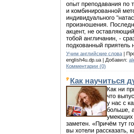
опыт преподавания по 
и комбинированной мет
индивидуального "натас
произношения. Последн
акцент, не оставляющий
тобой англичанин, - ср
подкованный приятель 
Учим английские слова
| Про
english4u.dp.ua | Добавил:
al
Комментарии (0)
Как научиться д
Как ни пр
что выпус
у нас с к
больше, а
умеющих 
заметен. «Причём тут г
вы хотели рассказать, к