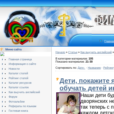
Главна
Меню сайта
Начало
»
Статьи
»
Как выучить английский
»
В категории материалов:
105
Главная страница
Показано материалов:
21-30
Информация о сайте
Сортировать по:
Дате
·
Названию
·
Рейтинг
Новости
Каталог статей
Рейтинг статей
Дети, покажите я
Каталог ресурсов
обучать детей 
Каталог ссылок
Как выучить английский
Наши дети бу
Форум
дворянских н
Фотоальбом
так теперь с 
Рефераты по языкам
Гостевая книга
каждом детско