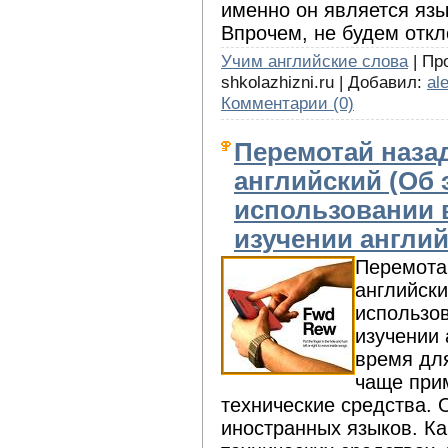
именно он является яз
Впрочем, не будем откл
Учим английские слова
| Про
shkolazhizni.ru | Добавил:
al
Комментарии (0)
Перемотай назад
английский (Об
использовании 
изучении англий
Перемотай
английск
использо
изучении 
время дл
чаще при
технические средства. 
иностранных языков. Как