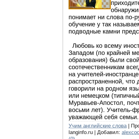
приходит
обнаружи
понимает ни слова по-р
обучение у так называе
подводные камни предс
Любовь ко всему иност
Западом (по крайней ме
образования) были сво
соотечественникам всег
на учителей-иностранце
распространенной, что 
говорили на родном язы
или немецком (типичный
Муравьев-Апостол, почт
восьми лет). Учитель-ф
уважающей себя семьи.
Учим английские слова
| Про
langinfo.ru | Добавил:
alexcoo
(0)