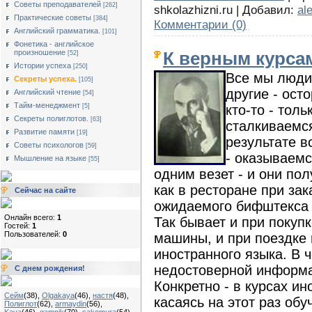
Советы преподавателей
[262]
shkolazhizni.ru | Добавил:
al
Практические советы
[384]
Комментарии (0)
Английский грамматика.
[101]
Фонетика - английское
произношение
К верным курса
[52]
Истории успеха
[250]
Все мы люди 
Секреты успеха.
[105]
другие - ост
Английский чтение
[54]
Тайм-менеджмент
кто-то - тол
[5]
Секреты полиглотов.
[63]
сталкиваемся
Развитие памяти
[19]
результате в
Советы психологов
[59]
- оказываем
Мышление на языке
[55]
одним везет - и они пол
как в ресторане при за
Сейчас на сайте
ожидаемого бифштекса п
Онлайн всего:
1
Так бывает и при покуп
Гостей:
1
Пользователей:
0
машины, и при поездке 
иностранного языка. В 
недостоверной информа
С днем рождения!
Конкретно - в курсах ин
Сейм
(38)
,
Olgakaya
(46)
,
настя
(48)
,
касаясь на этот раз обу
Полиглот
(62)
,
armaydin
(56)
,