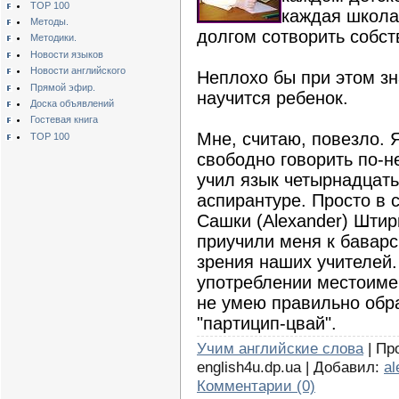
TOP 100
каждая школа
Методы.
долгом сотворить собст
Методики.
Новости языков
Новости английского
Неплохо бы при этом зна
Прямой эфир.
научится ребенок.
Доска объявлений
Гостевая книга
Мне, считаю, повезло. 
TOP 100
свободно говорить по-н
учил язык четырнадцать 
аспирантуре. Просто в 
Сашки (Alexander) Шти
приучили меня к баварс
зрения наших учителей.
употреблении местоимени
не умею правильно обр
"партицип-цвай".
Учим английские слова
| Про
english4u.dp.ua | Добавил:
al
Комментарии (0)