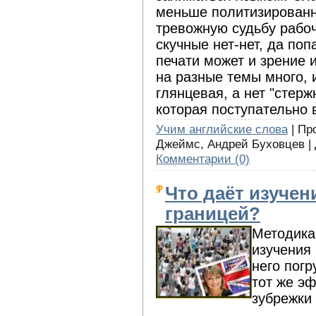
меньше политизированн
тревожную судьбу рабоч
скучные нет-нет, да по
печати может и зрение и
на разные темы много, 
глянцевая, а нет "стерж
которая поступательно 
Учим английские слова
| Про
Джеймс, Андрей Буховцев |
Комментарии (0)
Что даёт изучен
границей?
Методика
изучения 
него погр
тот же эф
зубрежки