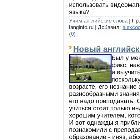
использовать видеомаг
языка?
Учим английские слова
| Про
langinfo.ru | Добавил:
alexcoo
(0)
Новый английск
Был у мен
фикс: на
и выучить
поскольк
возрасте, его незнание 
разнообразными знаниям
его надо преподавать. 
учиться стоит только и
хорошим учителем, кото
И вот однажды я прибли
познакомили с препода
образование - иняз, аб