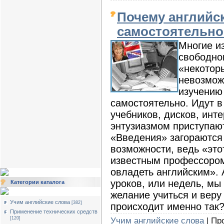
Почему английс
самостоятельно
Многие из
свободно
«некотор
невозмож
изучению
самостоятельно. Идут в
учебников, дисков, инте
энтузиазмом приступаю
«Введения» загораются
возможности, ведь «это
известным профессором
овладеть английским». 
уроков, или недель, мы
Категории каталога
желание учиться и веру
Учим английские слова
[382]
происходит именно так
Применение технических средств
Учим английские слова
| Про
[120]