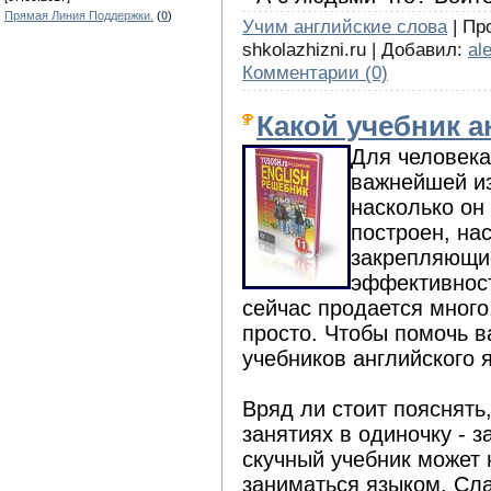
Прямая Линия Поддержки.
(
0
)
Учим английские слова
| Про
shkolazhizni.ru | Добавил:
al
Комментарии (0)
Какой учебник 
Для человека
важнейшей из 
насколько он
построен, на
закрепляющие
эффективност
сейчас продается много,
просто. Чтобы помочь в
учебников английского 
Вряд ли стоит пояснять,
занятиях в одиночку - з
скучный учебник может 
заниматься языком. Сла