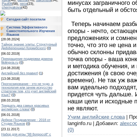
Kaya
(46)
,
gamnik
(70)
,
sakomura
(54)
,
минусах заграничного о
Paul08
(58)
,
неси
(23)
,
chernyakova
(42)
быть отдельный и обсто
Сегодня сайт посетили
Теперь начинаем разби
Система Эффективного
опоры - нечто, остающ
Самостоятельного Изучения
Языков
предложениях и сомне
[28.08.2024]
точно, что это не цена 
Тайное знание элиты: Структурный
Дифференциал Коржибского
(
0
)
обычно склонны придав
[06.02.2019]
точка опоры - ваша конк
Прекращение поддержки домена
filolingvia.ru
(
0
)
и методика обучения, и
[14.08.2018]
достижения (в свою оче
Английский без правил!
(
1
)
времени). Не так уж важ
[13.08.2018]
Прогнозирование - это не чудо, а
вам идеально подходят,
технология или зачем искусство
стратегии тем, кто учит английский
придется чуть дальше. 
язык?
(
0
)
наши цели и исходные п
[08.03.2018]
Тридцать два самых красивых
не являют.
английских слова!
(
0
)
[06.01.2018]
Учим английские слова
| Про
Доброе Поздравление - 2018 от
langinfo.ru | Добавил:
alexcoo
Студии Языков
(
0
)
(0)
[23.11.2017]
Набор для игры "88 8опросо8" с