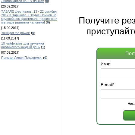
Лингвокартой на 2-х языках
(
0
)
[20.09.2017]
ТАВАЛЕ фестиваль: 13 - 22 октября
2017 в Харькове. Студия Языков на
Получите
ре
крупнейшем фестивале тренингов и
методов развития человека!
(
0
)
[15.09.2017]
приступайт
You'll get the power!
(
0
)
[11.09.2017]
10 лайфхаков для изучения
английского каждый день
(
1
)
[07.09.2017]
Пол
Прямая Линия Поддержки.
(
0
)
Имя
*
E-mail
*
Ника