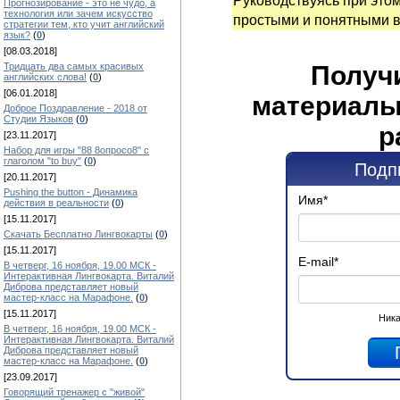
Руководствуясь при это
Прогнозирование - это не чудо, а
технология или зачем искусство
простыми и понятными 
стратегии тем, кто учит английский
язык?
(
0
)
[08.03.2018]
Получ
Тридцать два самых красивых
английских слова!
(
0
)
[06.01.2018]
материалы
Доброе Поздравление - 2018 от
Студии Языков
(
0
)
р
[23.11.2017]
Набор для игры "88 8опросо8" с
глаголом "to buy"
(
0
)
Подп
[20.11.2017]
Pushing the button - Динамика
Имя
*
действия в реальности
(
0
)
[15.11.2017]
Скачать Бесплатно Лингвокарты
(
0
)
[15.11.2017]
E-mail
*
В четверг, 16 ноября, 19.00 МСК -
Интерактивная Лингвокарта. Виталий
Диброва представляет новый
мастер-класс на Марафоне.
(
0
)
[15.11.2017]
Ника
В четверг, 16 ноября, 19.00 МСК -
Интерактивная Лингвокарта. Виталий
Диброва представляет новый
мастер-класс на Марафоне.
(
0
)
[23.09.2017]
Говорящий тренажер с "живой"