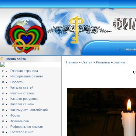
Главна
Меню сайта
Начало
»
Статьи
»
Рейтинги
»
рейтинг
Главная страница
С
Информация о сайте
Новости
Каталог статей
Рейтинг статей
Каталог ресурсов
Каталог ссылок
Как выучить английский
Форум
Фотоальбом
Рефераты по языкам
Гостевая книга