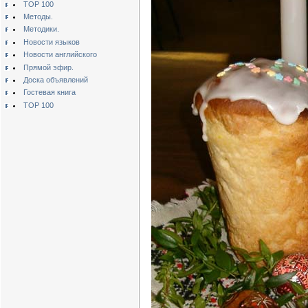
TOP 100
Методы.
Методики.
Новости языков
Новости английского
Прямой эфир.
Доска объявлений
Гостевая книга
TOP 100