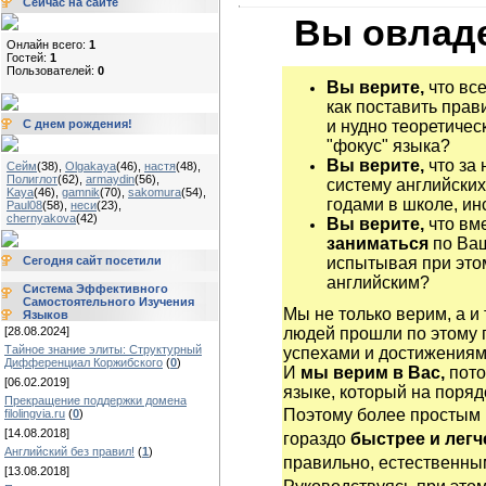
Сейчас на сайте
Вы овладе
Онлайн всего:
1
Гостей:
1
Пользователей:
0
Вы верите,
что все
как поставить прав
С днем рождения!
и нудно теоретичес
"фокус" языка?
Вы верите,
что за 
Сейм
(38)
,
Olgakaya
(46)
,
настя
(48)
,
Полиглот
(62)
,
armaydin
(56)
,
систему английских
Kaya
(46)
,
gamnik
(70)
,
sakomura
(54)
,
годами в школе, ин
Paul08
(58)
,
неси
(23)
,
chernyakova
(42)
Вы верите,
что вм
заниматься
по Ва
Сегодня сайт посетили
испытывая при этом
английским?
Система Эффективного
Самостоятельного Изучения
Мы не только верим, а и
Языков
[28.08.2024]
людей прошли по этому 
Тайное знание элиты: Структурный
успехами и достижениям
Дифференциал Коржибского
(
0
)
И
мы верим в Вас,
пото
[06.02.2019]
языке, который на поряд
Прекращение поддержки домена
Поэтому более простым
filolingvia.ru
(
0
)
[14.08.2018]
гораздо
быстрее и легч
Английский без правил!
(
1
)
правильно, естественным
[13.08.2018]