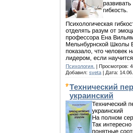
развивать
гибкость.
Психологическая гибкос
отделять разум от эмоц
профессора Ена Вильям
Мельнбурнской Школы Б
показало, что человек 
лидером, если научится,
Психология.
| Просмотров: 40
Добавил:
sveta
| Дата:
14.06
Технический пер
украинский
Технический п
украинский
На полном сер
Так интересно
понятные соот