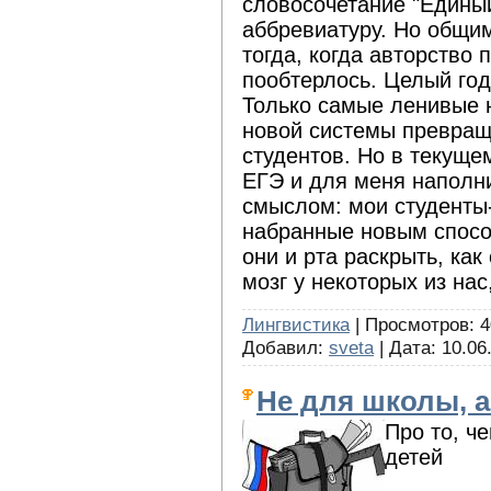
словосочетание "Едины
аббревиатуру. Но общи
тогда, когда авторство 
пообтерлось. Целый год
Только самые ленивые 
новой системы превращ
студентов. Но в текуще
ЕГЭ и для меня наполн
смыслом: мои студенты-
набранные новым способ
они и рта раскрыть, ка
мозг у некоторых из нас
Лингвистика
| Просмотров: 4
Добавил:
sveta
| Дата:
10.06
Не для школы, а
Про то, че
детей