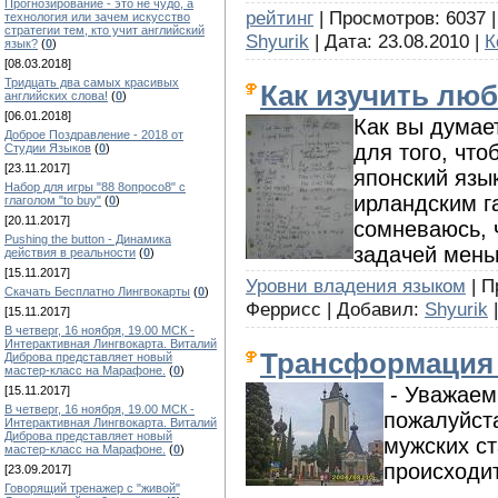
Прогнозирование - это не чудо, а
рейтинг
| Просмотров: 6037 | 
технология или зачем искусство
стратегии тем, кто учит английский
Shyurik
| Дата:
23.08.2010
|
К
язык?
(
0
)
[08.03.2018]
Тридцать два самых красивых
Как изучить люб
английских слова!
(
0
)
[06.01.2018]
Как вы думае
Доброе Поздравление - 2018 от
для того, что
Студии Языков
(
0
)
[23.11.2017]
японский язы
Набор для игры "88 8опросо8" с
ирландским г
глаголом "to buy"
(
0
)
[20.11.2017]
сомневаюсь, 
Pushing the button - Динамика
задачей меньш
действия в реальности
(
0
)
[15.11.2017]
Уровни владения языком
| П
Скачать Бесплатно Лингвокарты
(
0
)
Феррисс | Добавил:
Shyurik
|
[15.11.2017]
В четверг, 16 ноября, 19.00 МСК -
Интерактивная Лингвокарта. Виталий
Трансформация
Диброва представляет новый
мастер-класс на Марафоне.
(
0
)
- Уважаем
[15.11.2017]
В четверг, 16 ноября, 19.00 МСК -
пожалуйста
Интерактивная Лингвокарта. Виталий
Диброва представляет новый
мужских с
мастер-класс на Марафоне.
(
0
)
происходи
[23.09.2017]
Говорящий тренажер с "живой"