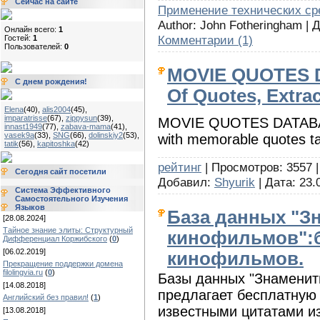
Сейчас на сайте
Применение технических ср
Author: John Fotheringham |
Онлайн всего:
1
Комментарии (1)
Гостей:
1
Пользователей:
0
MOVIE QUOTES D
С днем рождения!
Of Quotes, Extra
Elena
(40)
,
alis2004
(45)
,
imparatrisse
(67)
,
zippysun
(39)
,
MOVIE QUOTES DATABASE i
innast1949
(77)
,
zabava-mama
(41)
,
vasek9a
(33)
,
SNG
(66)
,
dolinskiy2
(53)
,
with memorable quotes t
tatik
(56)
,
kapitoshka
(42)
рейтинг
| Просмотров: 3557 |
Сегодня сайт посетили
Добавил:
Shyurik
| Дата:
23.
Система Эффективного
Самостоятельного Изучения
Языков
База данных "З
[28.08.2024]
Тайное знание элиты: Структурный
кинофильмов":б
Дифференциал Коржибского
(
0
)
[06.02.2019]
кинофильмов.
Прекращение поддержки домена
filolingvia.ru
(
0
)
Базы данных "Знаменит
[14.08.2018]
предлагает бесплатную
Английский без правил!
(
1
)
известными цитатами и
[13.08.2018]