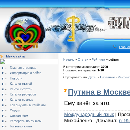
Главна
Меню сайта
Начало
»
Статьи
»
Рейтинги
» рейтинг
В категории материалов:
3709
Главная страница
Показано материалов:
1-10
Информация о сайте
Сортировать по:
Дате
·
Названию
·
Рейтинг
Новости
Каталог статей
Рейтинг статей
Путина в Москве
Каталог ресурсов
Каталог ссылок
Ему зачёт за это.
Как выучить английский
Форум
Международный язык
| Прос
Фотоальбом
Михайленко | Добавил:
n195
Рефераты по языкам
Гостевая книга