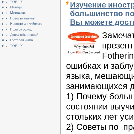
TOP 100
Изучение иностр
Методы.
большинство пос
Методики.
Новости языков
Вы можете дости
Новости английского
Прямой эфир.
Замеча
Доска объявлений
Гостевая книга
презен
TOP 100
Fotheri
ошибках и заблу
языка, мешающи
занимающихся д
1)
Почему больш
состоянии
выучи
стольких
лет ус
2)
Советы по
пр