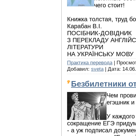
чего стоит!
Книжка толстая, труд б
Карабан В.І.
ПОСІБНИК-ДОВІДНИК
З ПЕРЕКЛАДУ АНГЛІЙС
ЛІТЕРАТУРИ
НА УКРАЇНСЬКУ МОВУ
Практика перевода
| Просмотр
Добавил:
sveta
| Дата:
14.06
Безбилетники о
Чем прови
егэшник и
У каждого
сокращение ЕГЭ придум
- а уж подписал докумен