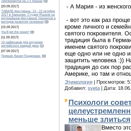
Лингвокартой на 2-х языках
(
0
)
- А Мария - из женског
[20.09.2017]
ТАВАЛЕ фестиваль: 13 - 22 октября
2017 в Харькове. Студия Языков на
крупнейшем фестивале тренингов и
- вот это как раз проще
методов развития человека!
(
0
)
кроме личного и семей
[15.09.2017]
святого покровителя. О
You'll get the power!
(
0
)
[11.09.2017]
традиция была в Герма
10 лайфхаков для изучения
именем святого покрови
английского каждый день
(
1
)
[07.09.2017]
еще одно или не одно и
Прямая Линия Поддержки.
(
0
)
защитить человека :)) 
традиция до сих пор ра
Америке, но там и отно
Этимология
| Просмотров: 51
Добавил:
sveta
| Дата:
18.06
Психологи сове
целеустремленн
меньше злиться
Вместо эт