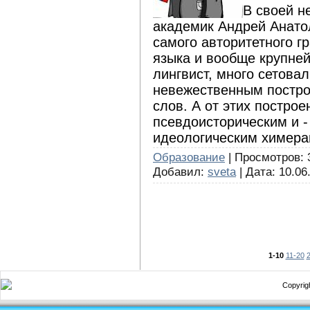
В своей н
академик Андрей Анато
самого авторитетного г
языка и вообще крупне
лингвист, много сетовал
невежественным постро
слов. А от этих постро
псевдоисторическим и -
идеологическим химерам
Образование
| Просмотров: 
Добавил:
sveta
| Дата:
10.06
1-10
11-20
Copyrigh