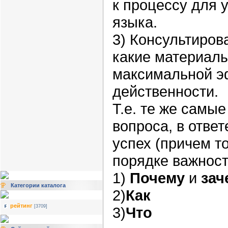
к процессу
для 
языка
.
3)
Консультиров
какие материал
максимальной
э
действенности
.
Т.е. те же самы
вопроса, в ответ
успех (причем т
порядке важност
1)
Почему
и
зач
Категории каталога
2)
Как
рейтинг
[3709]
3)
Что