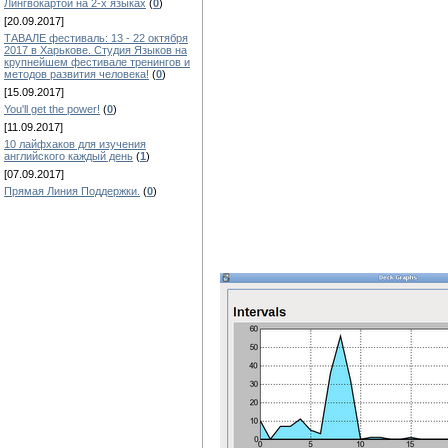
Лингвокартой на 2-х языках
(
0
)
[20.09.2017]
ТАВАЛЕ фестиваль: 13 - 22 октября
2017 в Харькове. Студия Языков на
крупнейшем фестивале тренингов и
методов развития человека!
(
0
)
[15.09.2017]
You'll get the power!
(
0
)
[11.09.2017]
10 лайфхаков для изучения
английского каждый день
(
1
)
[07.09.2017]
Прямая Линия Поддержки.
(
0
)