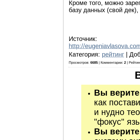
Кроме того, можно заре
базу данных (свой дек),
Источник:
http://eugeniavlasova.co
Категория:
рейтинг
| До
Просмотров:
6685
| Комментарии:
2
| Рейтин
Вы верите
как постав
и нудно те
"фокус" яз
Вы верите