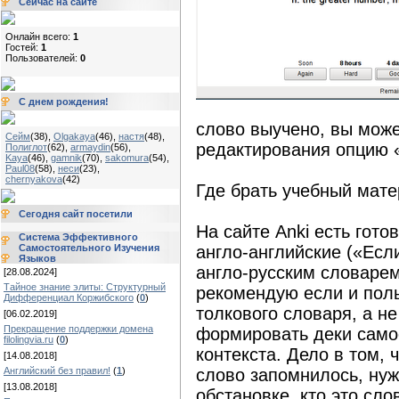
Сейчас на сайте
Онлайн всего:
1
Гостей:
1
Пользователей:
0
С днем рождения!
слово выучено, вы може
Сейм
(38)
,
Olgakaya
(46)
,
настя
(48)
,
редактирования опцию 
Полиглот
(62)
,
armaydin
(56)
,
Kaya
(46)
,
gamnik
(70)
,
sakomura
(54)
,
Paul08
(58)
,
неси
(23)
,
chernyakova
(42)
Где брать учебный мат
Сегодня сайт посетили
На сайте Anki есть гото
Система Эффективного
Самостоятельного Изучения
англо-английские («Есл
Языков
англо-русским словарем
[28.08.2024]
Тайное знание элиты: Структурный
рекомендую если и поль
Дифференциал Коржибского
(
0
)
толкового словаря, а н
[06.02.2019]
Прекращение поддержки домена
формировать деки самос
filolingvia.ru
(
0
)
контекста. Дело в том,
[14.08.2018]
Английский без правил!
(
1
)
слово запомнилось, нуж
[13.08.2018]
обстановке, кто это сло