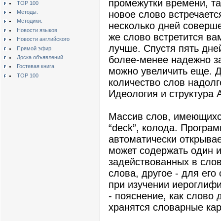
промежутки времени, т
TOP 100
Методы.
новое слово встречаетс
Методики.
несколько дней соверше
Новости языков
же слово встретится ва
Новости английского
лучше. Cпустя пять дне
Прямой эфир.
Доска объявлений
более-менее надежно з
Гостевая книга
можно увеличить еще. Д
TOP 100
количество слов надолго
Идеология и структура A
Массив слов, имеющихс
“deck”, колода. Програ
автоматически открывае
может содержать один и
задействованных в слов
слова, другое - для ег
при изучении иероглифи
- пояснение, как слово 
хранятся словарные ка