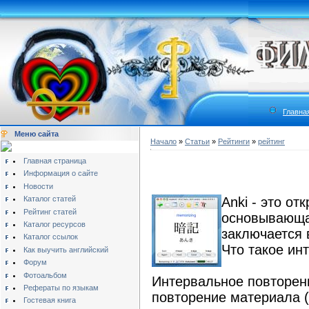
Главна
Меню сайта
Начало
»
Статьи
»
Рейтинги
»
рейтинг
Главная страница
Информация о сайте
Новости
Каталог статей
Anki - это о
Рейтинг статей
основывающая
Каталог ресурсов
заключается 
Каталог ссылок
Что такое ин
Как выучить английский
Форум
Фотоальбом
Интервальное повторение
Рефераты по языкам
повторение материала (
Гостевая книга