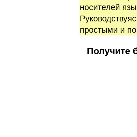
носителей язы
Руководствуяс
простыми и п
Получите 