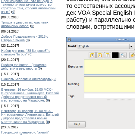
Прогнозирование - это не чудо, а
то естественных ассоци
технология или зачем искусство
стратегии тем, кто учит английский
дек VOA Special Englis
язык?
(
0
)
[08.03.2018]
работу) и параллельно 
Тридцать два самых красивых
словами, встретившимис
английских слова!
(
0
)
[06.01.2018]
Доброе Поздравление - 2018 от
Студии Языков
(
0
)
[23.11.2017]
Набор для игры "88 8опросо8" с
глаголом "to buy"
(
0
)
[20.11.2017]
Pushing the button - Динамика
действия в реальности
(
0
)
[15.11.2017]
Скачать Бесплатно Лингвокарты
(
0
)
[15.11.2017]
В четверг, 16 ноября, 19.00 МСК -
Интерактивная Лингвокарта. Виталий
Диброва представляет новый
мастер-класс на Марафоне.
(
0
)
[15.11.2017]
В четверг, 16 ноября, 19.00 МСК -
Интерактивная Лингвокарта. Виталий
Диброва представляет новый
мастер-класс на Марафоне.
(
0
)
[23.09.2017]
Говорящий тренажер с "живой"