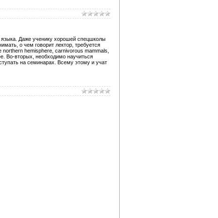
о языка. Даже ученику хорошей спецшколы
мать, о чем говорит лектор, требуется
 northern hemisphere, carnivorous mammals,
прочее. Во-вторых, необходимо научиться
ступать на семинарах. Всему этому и учат