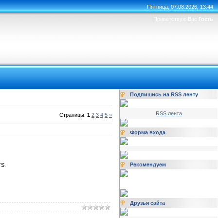
Пятница, 07.08.2026, 13:44
Приветствую Вас
Гость
Подпишись на RSS ленту
RSS лента
Страницы:
1
2
3
4
5
»
Форма входа
Рекомендуем
TS.
Друзья сайта