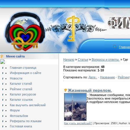
Главна
Меню сайта
Начало
»
Статьи
»
Вопросы и ответы.
» Где
В категории материалов:
48
Главная страница
Показано материалов:
1-10
Информация о сайте
Сортировать по:
Дате
·
Названию
·
Рейтинг
Новости
Каталог статей
Рейтинг статей
Жизненный перелом.
Каталог ресурсов
- Уважаемые сообщники, пом
Захотелось мне перебраться 
Каталог ссылок
А подобрал неплохие годовы
Как выучить английский
Форум
Фотоальбом
Рефераты по языкам
Как учить английский?
| Просмотров: 2583 | Author: 
Гостевая книга