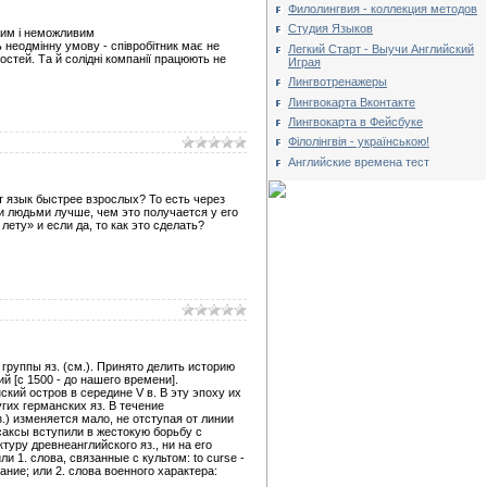
Филолингвия - коллекция методов
Студия Языков
ним і неможливим
 неодмінну умову - співробітник має не
Легкий Старт - Выучи Английский
остей. Та й солідні компанії працюють не
Играя
Лингвотренажеры
Лингвокарта Вконтакте
Лингвокарта в Фейсбуке
Філолінгвія - українською!
Английские времена тест
т язык быстрее взрослых? То есть через
и людьми лучше, чем это получается у его
ету» и если да, то как это сделать?
руппы яз. (см.). Принято делить историю
й [с 1500 - до нашего времени].
кий остров в середине V в. В эту эпоху их
гих германских яз. В течение
.) изменяется мало, не отступая от линии
саксы вступили в жестокую борьбу с
уру древнеанглийского яз., ни на его
 1. слова, связанные с культом: to curse -
ание; или 2. слова военного характера: