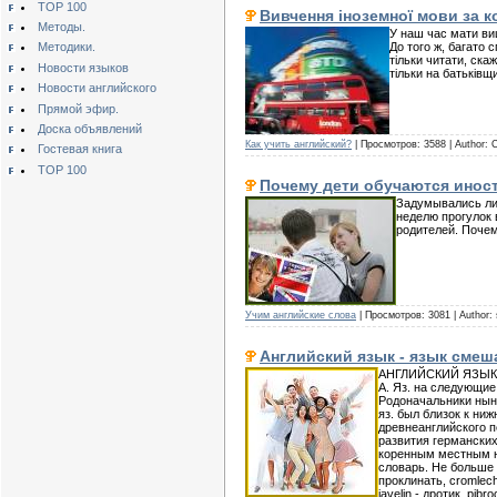
TOP 100
Вивчення іноземної мови за 
Методы.
У наш час мати ви
До того ж, багато 
Методики.
тільки читати, ска
Новости языков
тільки на батьківщ
Новости английского
Прямой эфир.
Доска объявлений
Как учить английский?
| Просмотров: 3588 | Author: 
Гостевая книга
TOP 100
Почему дети обучаются инос
Задумывались ли 
неделю прогулок 
родителей. Почем
Учим английские слова
| Просмотров: 3081 | Author: 
Английский язык - язык сме
АНГЛИЙСКИЙ ЯЗЫК - 
А. Яз. на следующие
Родоначальники ныне
яз. был близок к ни
древнеанглийского п
развития германских
коренным местным на
словарь. Не больше 
проклинать, cromlec
javelin - дротик, pib