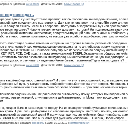
langinfo.ru | Добавил:
alexcool90
| Дата:
02.03.2010
|
Комментарии (0)
жно подтверждать
ре уже давно существует такое правило: как бы хорошо вы ни владели языком, если 
раницей, вам придется это подтвердить. Да и кто теперь верит на слово?Во всем англ
ы ни владели языком, если вы собрались поступать в зарубежный вуз или просто работ
перь верит на слово? Короче говоря, нужен документ, который бы подтверждал ваши зн
в российской компании, сертификат, свидетельствующий о вашем знании английского,
аботы в иностранных компаниях, не говоря уже о работе за рубежом, это просто необх
азать блестящее знание языка на интервью, но строчка в вашем резюме об обладании
ное впечатление.Итак, международные сертификаты по английскому языку являются п
 специальные экзамены. Наиболее популярные из экзаменов по общему английскому яз
 KET, PET, FCE, CAE и др., а также американский TOEFL.Экзамены по общему англий
 стоимость любого экзамена на международный сертификат от 100 до 150 долларов. Эт
ем, на курсах, оплачивается отдельно.Какие бывают экзамены?Где и как их сдавать?
langinfo.ru | Добавил:
alexcool90
| Дата:
02.03.2010
|
Комментарии (0)
ить какой-нибудь иностранный язык? И стоит ли учить иностранный, если вы давно вы
 жизненный путь, у каждого есть свой собственный ответ на этот вопрос. Но если вы
ть учить английский язык или можно без этого обойтись – прочтите несколько историй.
прислали подписчики наших рассылок по английскому языку, которых мы попросили рас
сколько живых историй, случившихся в действительности. Может, они воодушевят вас н
ом.
мне, когда я была в разъездах по городу. На их станцию техобслуживания приехали а
ших краях. Пришлось разбираться с клапанами, приводом, пытались понять, как оживи
старенький американский джип! Я получила практику английского, брат – прибыль, а
рь стоит в их машине, что он значит для русского человека». – Оксана, Новосибирск.
shkolazhizni.ru | Добавил:
alexcool90
| Дата:
01.03.2010
|
Комментарии (0)