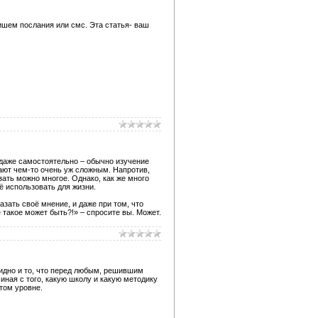
ишем послания или смс. Эта статья- ваш
и даже самостоятельно – обычно изучение
ают чем-то очень уж сложным. Напротив,
зать можно многое. Однако, как же много
её использовать для жизни.
зать своё мнение, и даже при том, что
такое может быть?!» – спросите вы. Может.
видно и то, что перед любым, решившим
иная с того, какую школу и какую методику
том уровне.