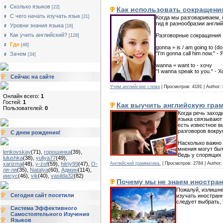
Сколько языков
[22]
Как использовать сокращени
С чего начать изучать язык
[21]
Когда мы разговариваем, 
гид в разнообразии англи
Уровни знания языка
[16]
Как учить английский?
Разговорные сокращения
[128]
Где
[48]
gonna = is / am going to (
"I'm gonna call him now." 
Зачем
[34]
wanna = want to - хочу
"I wanna speak to you." - 
Сейчас на сайте
Учим английские слова
| Просмотров: 4191 | Author: 
Онлайн всего:
1
Гостей:
1
Как выучить английскую гра
Пользователей:
0
Когда речь заход
языка связывают 
есть известное в
разговоров вокруг
С днем рождения!
Насколько важно 
мнения могут быт
lenkovskay
(71)
,
горошинка
(39)
,
Ведь у спорящих 
lulushka
(38)
,
yuliya77
(49)
,
Английский грамматика.
| Просмотров: 2784 | Author:
xarizma
(48)
,
y-zof
(59)
,
hitriy99
(47)
,
О-
ля-ля
(35)
,
Natalya
(60)
,
Админ
(114)
,
иисус
(46)
,
vik
(40)
,
vasilda32
(82)
Почему мы не знаем иностран
Пожалуй, излишне
Сегодня сайт посетили
изучать иностран
следует выбрать, 
Система Эффективного
Самостоятельного Изучения
Языков