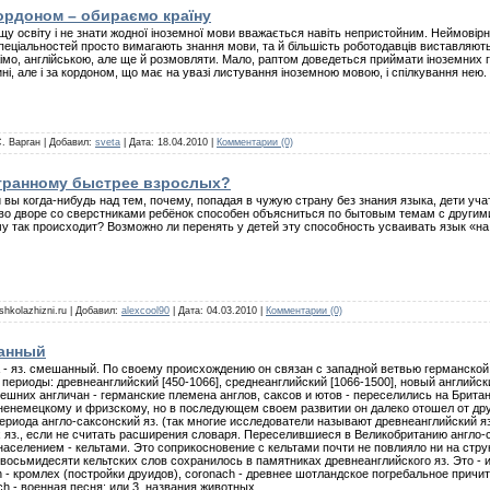
кордоном – обираємо країну
щу освіту і не знати жодної іноземної мови вважається навіть непристойним. Неймовір
спеціальностей просто вимагають знання мови, та й більшість роботодавців виставляють
жімо, англійською, але ще й розмовляти. Мало, раптом доведеться приймати іноземних г
ині, але і за кордоном, що має на увазі листування іноземною мовою, і спілкування нею.
С. Варган | Добавил:
sveta
| Дата:
18.04.2010
|
Комментарии (0)
транному быстрее взрослых?
вы когда-нибудь над тем, почему, попадая в чужую страну без знания языка, дети уча
во дворе со сверстниками ребёнок способен объясниться по бытовым темам с другим
у так происходит? Возможно ли перенять у детей эту способность усваивать язык «на л
shkolazhizni.ru | Добавил:
alexcool90
| Дата:
04.03.2010
|
Комментарии (0)
шанный
яз. смешанный. По своему происхождению он связан с западной ветвью германской г
 периоды: древнеанглийский [450-1066], среднеанглийский [1066-1500], новый английски
шних англичан - германские племена англов, саксов и ютов - переселились на Британс
жненемецкому и фризскому, но в последующем своем развитии он далеко отошел от дру
ериода англо-саксонский яз. (так многие исследователи называют древнеанглийский яз
 яз., если не считать расширения словаря. Переселившиеся в Великобританию англо-
селением - кельтами. Это соприкосновение с кельтами почти не повлияло ни на структ
восьмидесяти кельтских слов сохранилось в памятниках древнеанглийского яз. Это - или
h - кромлех (постройки друидов), coronach - древнее шотландское погребальное причит
roch - военная песня; или 3. названия животных