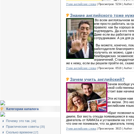
Учим английские слова
| Просмотров: 5234 | Author: 
Знание английского тоже ну
Во всем англоязычном ми
или просто работать за г
правило: как бы хорошо в
подтвердить. Да и кто те
Даже если вы работаете 
сотрудниками. А уж для р
Вы можете, конечно, пок
работодателя благоприят
получить их можно, сдав
Кембриджских экзаменов:
ограничений. Стандартная
же к нему, если вы решили пройти ее, скаж
Учим английские слова
| Просмотров: 6518 | Author: 
Зачем учить английский?
Зачем вообще уч
свой собственный
стоит вам начина
Эти истории нам 
их жизни. Это не
английским язык
Категории каталога
«Брат позвонил 
джипе, Бог весть откуда появившемся в на
двигатель от КАМАЗа и установили на этот 
Почему это так.
[44]
что они не понимали, что за двигатель тепе
Практические советы
[35]
Учим английские слова
| Просмотров: 3615 | Author: 
Сколько времени
[17]