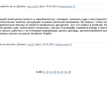
 english4u.dp.ua | Добавил:
alexcool90
| Дата:
25.02.2010
|
Комментарии (0)
вший своей целью попасть в зарубежный вуз, понимает: начинать надо с иностранног
лнительные занятия, выходящие за рамки школьной программы. Во-первых, чтобы пони
емическую лексику из области профильных дисциплин . все эти subject & predicate, the
 the genetic code, hydrocarbon compounds, calculus of probability, equilateral triangle и 
о писать, работать с источниками информации, делать доклады, аргументированно вы
ковых школах на курсах Academic English.
 Оксана Баулина | Добавил:
Lilu222
| Дата:
22.02.2010
|
Комментарии (0)
1-10
11-20
21-30
31-40
41-48