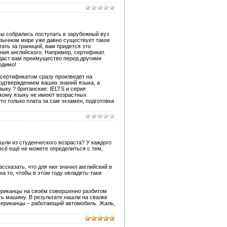
вы собрались поступать в зарубежный вуз
оязычном мире уже давно существует такое
ать за границей, вам придется это
ания английского. Например, сертификат.
 даст вам преимущество перед другими
одимо!
 сертификатом сразу произведет на
одтверждением ваших знаний языка, а
ыку ? британские: IELTS и серия
скому языку не имеют возрастных
о только плата за сам экзамен, подготовка
шли из студенческого возраста? У каждого
 всё ещё не можете определиться с тем,
сказать, что для них значил английский в
а то, чтобы в этом году овладеть-таки
мериканцы на своём совершенно разбитом
ть машину. В результате нашли на свалке
 американцы – работающий автомобиль. Жаль,