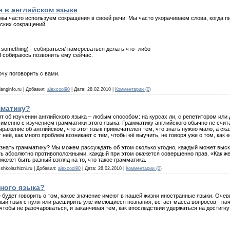
я в английском языке
мы часто используем сокращения в своей речи. Мы часто укорачиваем слова, когда п
йских сокращений.
do something) - собираться/ намереваться делать что- либо
- Я собираюсь позвонить ему сейчас.
Хочу поговорить с вами.
langinfo.ru | Добавил:
alexcool90
| Дата:
28.02.2010
|
Комментарии (0)
мматику?
ит об изучении английского языка – любым способом: на курсах ли, с репетитором ил
именно с изучением грамматики этого языка. Грамматику английского обычно не счит
ыражение об английском, что этот язык примечателен тем, что знать нужно мало, а ска
 неё, как много проблем возникает с тем, чтобы её выучить, не говоря уже о том, как 
знать грамматику? Мы можем рассуждать об этом сколько угодно, каждый может выска
ь абсолютно противоположными, каждый при этом окажется совершенно прав. «Как же 
может быть разный взгляд на то, что такое грамматика.
 shkolazhizni.ru | Добавил:
alexcool90
| Дата:
28.02.2010
|
Комментарии (0)
ного языка?
 будет говорить о том, какое значение имеют в нашей жизни иностранные языки. Оче
ный язык с нуля или расширить уже имеющиеся познания, встает масса вопросов - нач
чтобы не разочароваться, и заканчивая тем, как впоследствии удержаться на достигну