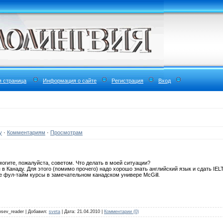
я страница
Информация о сайте
Регистрация
Вход
у
·
Комментариям
·
Просмотрам
огите, пожалуйста, советом. Что делать в моей ситуации?
в Канаду. Для этого (помимо прочего) надо хорошо знать английский язык и сдать IEL
е фул-тайм курсы в замечательном канадском универе McGill.
losev_reader | Добавил:
sveta
| Дата:
21.04.2010
|
Комментарии (0)