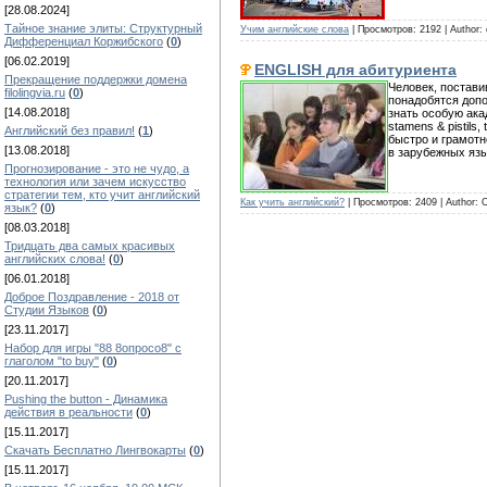
[28.08.2024]
Тайное знание элиты: Структурный
Учим английские слова
| Просмотров: 2192 | Author:
Дифференциал Коржибского
(
0
)
[06.02.2019]
ENGLISH для абитуриента
Прекращение поддержки домена
Человек, постави
filolingvia.ru
(
0
)
понадобятся допо
[14.08.2018]
знать особую акад
stamens & pistils,
Английский без правил!
(
1
)
быстро и грамотн
[13.08.2018]
в зарубежных язы
Прогнозирование - это не чудо, а
технология или зачем искусство
стратегии тем, кто учит английский
Как учить английский?
| Просмотров: 2409 | Author:
язык?
(
0
)
[08.03.2018]
Тридцать два самых красивых
английских слова!
(
0
)
[06.01.2018]
Доброе Поздравление - 2018 от
Студии Языков
(
0
)
[23.11.2017]
Набор для игры "88 8опросо8" с
глаголом "to buy"
(
0
)
[20.11.2017]
Pushing the button - Динамика
действия в реальности
(
0
)
[15.11.2017]
Скачать Бесплатно Лингвокарты
(
0
)
[15.11.2017]