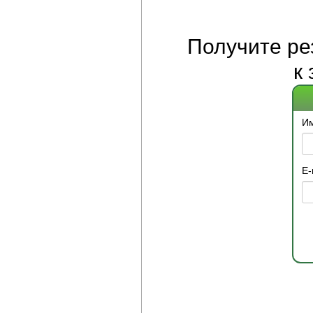
Получите
ре
к
И
E-