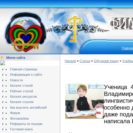
Главна
Меню сайта
Начало
»
Статьи
»
Обучение языку
»
Учебны
Главная страница
Информация о сайте
Новости
Каталог статей
Ученица 4
Рейтинг статей
Владимиро
Каталог ресурсов
лингвисти
Каталог ссылок
особенно 
Как выучить английский
Форум
даже пода
Фотоальбом
написала 
Рефераты по языкам
Гостевая книга