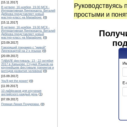
[15.11.2017]
Руководствуясь 
В четверг, 16 ноября, 19.00 МСК -
Интерактивная Лингвокарта. Виталий
простыми и поня
Диброва представляет новый
мастер-класс на Марафоне.
(
0
)
[15.11.2017]
В четверг, 16 ноября, 19.00 МСК -
Получ
Интерактивная Лингвокарта. Виталий
Диброва представляет новый
мастер-класс на Марафоне.
(
0
)
под
[23.09.2017]
Говорящий тренажер с "живой"
Лингвокартой на 2-х языках
(
0
)
[20.09.2017]
ТАВАЛЕ фестиваль: 13 - 22 октября
И
2017 в Харькове. Студия Языков на
крупнейшем фестивале тренингов и
методов развития человека!
(
0
)
[15.09.2017]
You'll get the power!
(
0
)
E-
[11.09.2017]
10 лайфхаков для изучения
английского каждый день
(
1
)
[07.09.2017]
Прямая Линия Поддержки.
(
0
)