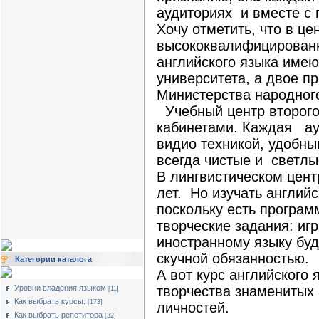
аудиториях и вместе с 
Хочу отметить, что в ц
высококвалифицированн
английского языка име
университета, а двое п
Министерства народног
Учебный центр второго
кабинетами. Каждая ау
видио техникой, удобны
всегда чистые и светлы
В лингвистическом цент
лет. Но изучать английс
поскольку есть програм
творческие задания: игр
иностранному языку бу
скучной обязанностью.
Категории каталога
А вот курс английского
Уровни владения языком
творчества знаменитых
[11]
Как выбрать курсы.
[173]
личностей.
Как выбрать репетитора
[32]