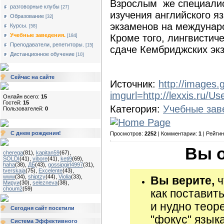
Взрослым же специалис
разговорные клубы
[27]
изучения английского яз
Образование
[32]
экзаменов на междунар
Курсы.
[58]
Учебные заведения.
Кроме того, лингвистиче
[184]
Преподаватели, репетиторы.
[15]
сдаче Кембриджских эк
Дистанционное обучение
[10]
Сейчас на сайте
Источник:
http://images
imgurl=http://lexxis.ru/U
Онлайн всего:
15
Гостей:
15
Категория:
Учебные зав
Пользователей:
0
С днем рождения!
Просмотров:
2252
| Комментарии:
1
| Рейтин
Вы о
cherega
(81)
,
kapitan59
(67)
,
SOLDI
(41)
,
vibore
(41)
,
keti9
(69)
,
haha
(38)
,
ДБ
(43)
,
gossipgirl4997
(31)
,
tverskaja
(75)
,
Excelente
(43)
,
www
(34)
,
shiptzy
(44)
,
Violia
(33)
,
Вы верите,
ч
Мируи
(30)
,
selezneva
(38)
,
choum2
(59)
как поставит
и нудно теор
Сегодня сайт посетили
"фокус" язык
Система Эффективного