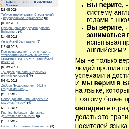
Самостоятельного Изучения
Вы верите,
ч
Языков
[28.08.2024]
систему англ
Тайное знание элиты: Структурный
Дифференциал Коржибского
(
0
)
годами в шко
[06.02.2019]
Вы верите,
ч
Прекращение поддержки домена
filolingvia.ru
(
0
)
заниматься
п
[14.08.2018]
испытывая пр
Английский без правил!
(
1
)
[13.08.2018]
английским?
Прогнозирование - это не чудо, а
технология или зачем искусство
стратегии тем, кто учит английский
Мы не только вер
язык?
(
0
)
людей прошли по
[08.03.2018]
Тридцать два самых красивых
успехами и дост
английских слова!
(
0
)
[06.01.2018]
И
мы верим в В
Доброе Поздравление - 2018 от
на языке, которы
Студии Языков
(
0
)
[23.11.2017]
Поэтому более п
Набор для игры "88 8опросо8" с
глаголом "to buy"
(
0
)
овладеете
гора
[20.11.2017]
Pushing the button - Динамика
делать это прав
действия в реальности
(
0
)
[15.11.2017]
носителей языка
Скачать Бесплатно Лингвокарты
(
0
)