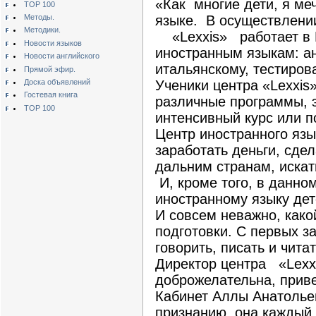
«Как многие дети, я ме
TOP 100
Методы.
языке. В осуществлении
Методики.
«Lexxis» работает в П
Новости языков
иностранным языкам: ан
Новости английского
итальянскому, тестиров
Прямой эфир.
Доска объявлений
Ученики центра «Lexxis
Гостевая книга
различные программы, э
TOP 100
интенсивный курс или 
Центр иностранного язы
заработать деньги, сде
дальним странам, искат
И, кроме того, в данно
иностранному языку дет
И совсем неважно, како
подготовки. С первых з
говорить, писать и чита
Директор центра «Lexx
доброжелательна, привет
Кабинет Аллы Анатольев
признанию, она каждый 