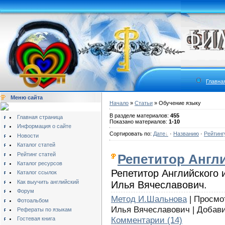
Главна
Меню сайта
Начало
»
Статьи
» Обучение языку
В разделе материалов:
455
Главная страница
Показано материалов:
1-10
Информация о сайте
Сортировать по:
Дате
·
Названию
·
Рейтинг
Новости
Каталог статей
Рейтинг статей
Репетитор Англ
Каталог ресурсов
Репетитор Английского
Каталог ссылок
Как выучить английский
Илья Вячеславович.
Форум
Метод И.Шальнова
| Просмот
Фотоальбом
Илья Вячеславович | Добав
Рефераты по языкам
Комментарии (14)
Гостевая книга