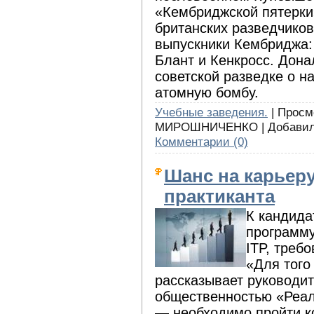
«Кембриджской пятерки
британских разведчико
выпускники Кембриджа:
Блант и Кенкросс. Дон
советской разведке о н
атомную бомбу.
Учебные заведения.
| Просмо
МИРОШНИЧЕНКО | Добави
Комментарии (0)
Шанс на карьеру
практиканта
К кандида
программ
ITP, треб
«Для того
рассказывает руководит
общественностью «Реал
— необходимо пройти к