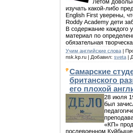
Летом довольн
изучать какой-либо пре
English First уверены, 
Roddy Academy дети забу
В содержание каждого у
материал по определенн
обязательная творческа
Учим английские слова
| Про
nsk.kp.ru | Добавил:
sveta
| 
Самарские студ
британского ра
его плохой англ
28 июля 1
был зачис
педагогич
преподава
«КП» прод
послевоенном Куйбышев