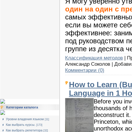
Я могу уверенно ут
один на один с п
самых эффективных
если вы можете себе
эффективнее: заним
под руководством п
группе из десятка ч
Классификация методов
| П
Александр Соколов | Добав
Комментарии (0)
How to Learn (Bu
Language in 1 Ho
Before you inv
thousands of 
Категории каталога
deconstruct it
Уровни владения языком
[11]
Princeton, wh
Как выбрать курсы.
[173]
unorthodox acq
Как выбрать репетитора
[32]