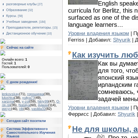
English speake
разговорные клубы
[27]
curricula for Berlitz, thi
Образование
[32]
Курсы.
surfaced as one of the dis
[58]
Учебные заведения.
[184]
language learners…
Преподаватели, репетиторы.
[15]
Уровни владения языком
| П
Дистанционное обучение
[10]
Ferriss | Добавил:
Shyurik
| 
Сейчас на сайте
Как изучить люб
Онлайн всего:
1
Как вы думае
Гостей:
1
Пользователей:
0
для того, что
японский язы
С днем рождения!
ирландским г
сомневаюсь, 
lenkovskay
(71)
,
горошинка
(39)
,
задачей меньш
lulushka
(38)
,
yuliya77
(49)
,
xarizma
(48)
,
y-zof
(59)
,
hitriy99
(47)
,
О-
ля-ля
(35)
,
Natalya
(60)
,
Админ
(114)
,
Уровни владения языком
| П
иисус
(46)
,
vik
(40)
,
vasilda32
(82)
Феррисс | Добавил:
Shyurik
|
Сегодня сайт посетили
Не для школы, а
Система Эффективного
Самостоятельного Изучения
Про то, че
Языков