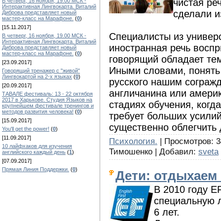
чистая ре
В четверг, 16 ноября, 19.00 МСК -
Интерактивная Лингвокарта. Виталий
сделали и
Диброва представляет новый
мастер-класс на Марафоне.
(
0
)
[15.11.2017]
Специалисты из универ
В четверг, 16 ноября, 19.00 МСК -
Интерактивная Лингвокарта. Виталий
иностранная речь воспр
Диброва представляет новый
мастер-класс на Марафоне.
(
0
)
говорящий обладает тем
[23.09.2017]
Иными словами, понять
Говорящий тренажер с "живой"
Лингвокартой на 2-х языках
(
0
)
русского нашим сограж
[20.09.2017]
англичанина или амери
ТАВАЛЕ фестиваль: 13 - 22 октября
2017 в Харькове. Студия Языков на
стадиях обучения, когд
крупнейшем фестивале тренингов и
методов развития человека!
(
0
)
требует больших усилий
[15.09.2017]
существенно облегчить 
You'll get the power!
(
0
)
[11.09.2017]
Психология.
| Просмотров: 3
10 лайфхаков для изучения
Тимошенко | Добавил:
sveta
английского каждый день
(
1
)
[07.09.2017]
Прямая Линия Поддержки.
(
0
)
Дети: отдыхаем 
В 2010 году EF
специальную л
6 лет.