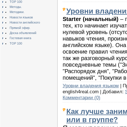
TOP 100
Методы.
Уровни владени
Методики.
Новости языков
Starter
(начальный)
– 
Новости английского
тех, кто начинает изуча
Прямой эфир.
нулевой уровень (отсут
Доска объявлений
навыков чтения, произ
Гостевая книга
TOP 100
английском языке). Она
освоение правил чтения
так же разговорный кур
повседневные темы ("Зн
"Распорядок дня", "Рабо
помещений", "Покупки в м
Уровни владения языком
| П
english4real.com | Добавил:
Комментарии (0)
Как лучше зани
или в группе?