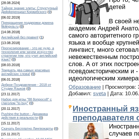
[28.08.2024]
детей
Тайное знание элиты: Структурный
Дифференциал Коржибского
(
0
)
[06.02.2019]
В своей н
Прекращение поддержки домена
filolingvia.ru
(
0
)
академик Андрей Анато
[14.08.2018]
самого авторитетного г
Английский без правил!
(
1
)
языка и вообще крупне
[13.08.2018]
лингвист, много сетовал
Прогнозирование - это не чудо, а
технология или зачем искусство
невежественным постро
стратегии тем, кто учит английский
язык?
(
0
)
слов. А от этих постро
[08.03.2018]
псевдоисторическим и -
Тридцать два самых красивых
английских слова!
(
0
)
идеологическим химерам
[06.01.2018]
Доброе Поздравление - 2018 от
Образование
| Просмотров: 
Студии Языков
(
0
)
Добавил:
sveta
| Дата:
10.06
[23.11.2017]
Набор для игры "88 8опросо8" с
глаголом "to buy"
(
0
)
Иностранный яз
[20.11.2017]
Pushing the button - Динамика
преподавателя 
действия в реальности
(
0
)
[15.11.2017]
Иностранн
Скачать Бесплатно Лингвокарты
(
0
)
случаев п
[15.11.2017]