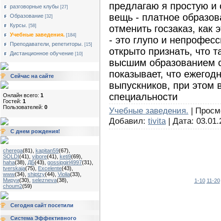
предлагаю я простую и
разговорные клубы
[27]
вещь - платное образов
Образование
[32]
Курсы.
отменить госзаказ, как 
[58]
Учебные заведения.
[184]
- это глупо и непрофес
Преподаватели, репетиторы.
[15]
открыто признать, что т
Дистанционное обучение
[10]
высшим образованием с
показывает, что ежегодн
Сейчас на сайте
выпускников, при этом 
специальности
Онлайн всего:
1
Гостей:
1
Пользователей:
0
Учебные заведения.
| Просмо
Добавил:
tivita
| Дата:
03.01.
С днем рождения!
cherega
(81)
,
kapitan59
(67)
,
SOLDI
(41)
,
vibore
(41)
,
keti9
(69)
,
haha
(38)
,
ДБ
(43)
,
gossipgirl4997
(31)
,
tverskaja
(75)
,
Excelente
(43)
,
www
(34)
,
shiptzy
(44)
,
Violia
(33)
,
Мируи
(30)
,
selezneva
(38)
,
1-10
11-20
choum2
(59)
Сегодня сайт посетили
Система Эффективного