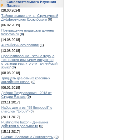
Самостоятельного Изучения
Языков
[28.08.2024]
Тайное знание элиты: Структурный
Дифференциал Коржибского
(
0
)
[06.02.2019]
Прекращение поддержки домена
filolingvia.ru
(
0
)
[14.08.2018]
Английский без правил!
(
1
)
[13.08.2018]
Прогнозирование - это не чудо, а
технология или зачем искусство
стратегии тем, кто учит английский
язык?
(
0
)
[08.03.2018]
Тридцать два самых красивых
английских слова!
(
0
)
[06.01.2018]
Доброе Поздравление - 2018 от
Студии Языков
(
0
)
[23.11.2017]
Набор для игры "88 8опросо8" с
глаголом "to buy"
(
0
)
[20.11.2017]
Pushing the button - Динамика
действия в реальности
(
0
)
[15.11.2017]
Скачать Бесплатно Лингвокарты
(
0
)