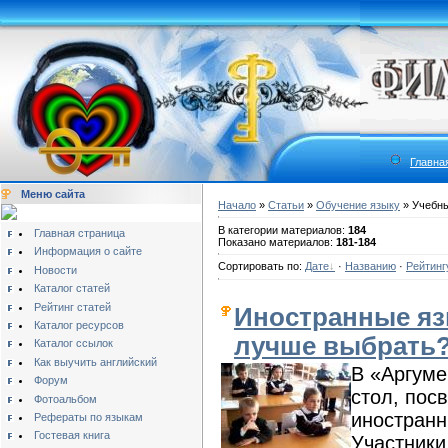
Главна
Меню сайта
Начало
»
Статьи
»
Обучение языку
» Учебны
В категории материалов:
184
Главная страница
Показано материалов:
181-184
Информация о сайте
Сортировать по:
Дате
·
Названию
·
Рейтинг
Новости
Каталог статей
Рейтинг статей
Иностранные яз
Каталог ресурсов
лучше выбрать
Каталог ссылок
Как выучить английский
В «Аргуме
Форум
стол, пос
Фотоальбом
иностранн
Рефераты по языкам
Гостевая книга
Участники