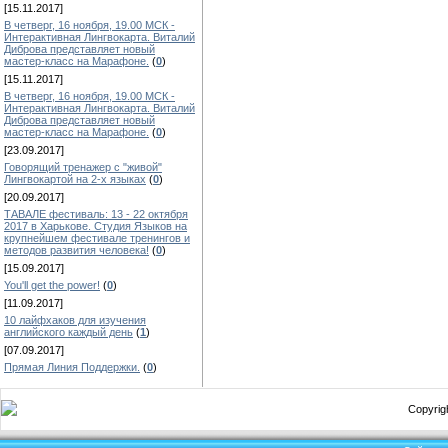
[15.11.2017]
В четверг, 16 ноября, 19.00 МСК -
Интерактивная Лингвокарта. Виталий
Диброва представляет новый
мастер-класс на Марафоне.
(
0
)
[15.11.2017]
В четверг, 16 ноября, 19.00 МСК -
Интерактивная Лингвокарта. Виталий
Диброва представляет новый
мастер-класс на Марафоне.
(
0
)
[23.09.2017]
Говорящий тренажер с "живой"
Лингвокартой на 2-х языках
(
0
)
[20.09.2017]
ТАВАЛЕ фестиваль: 13 - 22 октября
2017 в Харькове. Студия Языков на
крупнейшем фестивале тренингов и
методов развития человека!
(
0
)
[15.09.2017]
You'll get the power!
(
0
)
[11.09.2017]
10 лайфхаков для изучения
английского каждый день
(
1
)
[07.09.2017]
Прямая Линия Поддержки.
(
0
)
Copyrigh