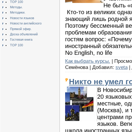
TOP 100
Не быть «
Методы.
Кто-то из великих одна
Методики.
знающий лишь родной яз
Новости языков
Новости английского
Поэтому бессменный ве
Прямой эфир.
проблемам образования
Доска объявлений
гостям вопрос: «Почему 
Гостевая книга
иностранный обязатель
TOP 100
No English, no life
Как выбрать курсы.
| Просмот
Семёнова | Добавил:
sveta
|
Никто не умел г
В
Новосибирс
20 языковых
местные, од
(Москва), и
центрами пр
языков. Ben
школа иностранных язы