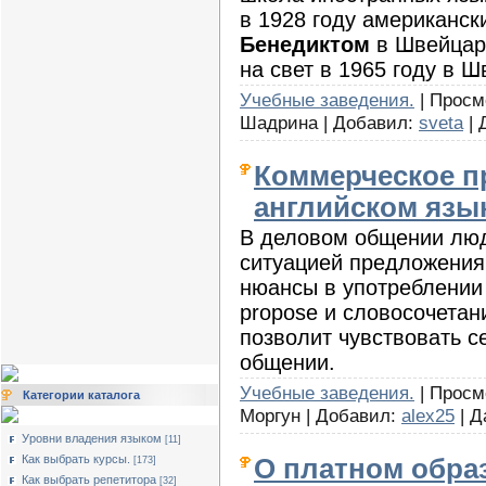
в 1928 году американс
Бенедиктом
в Швейцари
на свет в 1965 году в Ш
Учебные заведения.
| Просмо
Шадрина | Добавил:
sveta
| 
Коммерческое п
английском язы
В деловом общении люд
ситуацией предложения 
нюансы в употреблении а
propose и словосочетан
позволит чувствовать 
общении.
Учебные заведения.
| Просмо
Категории каталога
Моргун | Добавил:
alex25
| Д
Уровни владения языком
[11]
Как выбрать курсы.
О платном обра
[173]
Как выбрать репетитора
[32]