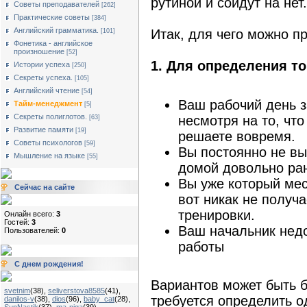
рутиной и сойдут на нет.
Советы преподавателей
[262]
Практические советы
[384]
Английский грамматика.
Итак, для чего можно п
[101]
Фонетика - английское
произношение
[52]
1. Для определения то
Истории успеха
[250]
Секреты успеха.
[105]
Английский чтение
[54]
Ваш рабочий день з
Тайм-менеджмент
[5]
Секреты полиглотов.
несмотря на то, чт
[63]
Развитие памяти
[19]
решаете вовремя.
Советы психологов
[59]
Вы постоянно не вы
Мышление на языке
[55]
домой довольно ра
Вы уже который мес
Сейчас на сайте
вот никак не получ
тренировки.
Онлайн всего:
3
Гостей:
3
Ваш начальник нед
Пользователей:
0
работы
С днем рождения!
Вариантов может быть 
svetnim
(38)
,
seliverstova8585
(41)
,
требуется определить о
danilos-v
(38)
,
dios
(96)
,
baby_cat
(28)
,