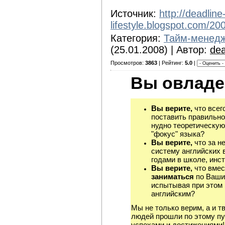
Источник:
http://deadline
lifestyle.blogspot.com/20
Категория:
Тайм-менед
(25.01.2008) | Автор:
dea
Просмотров:
3863
| Рейтинг:
5.0
|
Вы овладе
Вы верите,
что всег
поставить правильно
нудно теоретическую
"фокус" языка?
Вы верите,
что за н
систему английских 
годами в школе, инст
Вы верите,
что вмес
заниматься
по Ваши
испытывая при этом 
английским?
Мы не только верим, а и т
людей прошли по этому пу
успехами и достижениями!