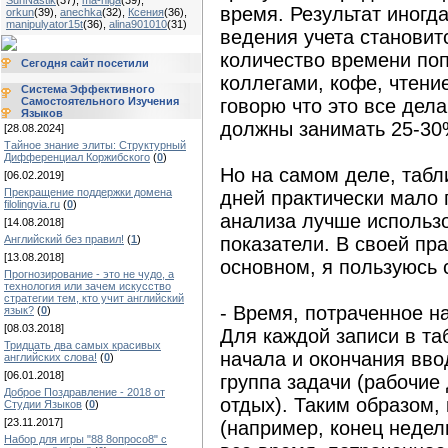
SunNastik
(37)
,
ma-niga
(39)
,
время. Результат иногд
orkun
(39)
,
anechka
(32)
,
Ксения
(36)
,
manipulyator15t
(36)
,
alina901010
(31)
ведения учета становит
количество времени поп
Сегодня сайт посетили
коллегами, кофе, чтение
Система Эффективного
Самостоятельного Изучения
говорю что это все дела
Языков
должны занимать 25-30
[28.08.2024]
Тайное знание элиты: Структурный
Дифференциал Коржибского
(
0
)
Но на самом деле, табл
[06.02.2019]
Прекращение поддержки домена
дней практически мало 
filolingvia.ru
(
0
)
анализа лучше использ
[14.08.2018]
Английский без правил!
(
1
)
показатели. В своей пр
[13.08.2018]
основном, я пользуюсь
Прогнозирование - это не чудо, а
технология или зачем искусство
стратегии тем, кто учит английский
- Время, потраченное н
язык?
(
0
)
[08.03.2018]
Для каждой записи в та
Тридцать два самых красивых
начала и окончания вво
английских слова!
(
0
)
[06.01.2018]
группа задачи (рабочие
Доброе Поздравление - 2018 от
отдых). Таким образом, 
Студии Языков
(
0
)
[23.11.2017]
(например, конец неде
Набор для игры "88 8опросо8" с