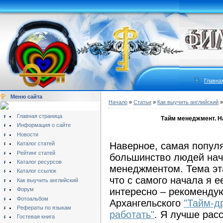
Главна
Меню сайта
Начало
»
Статьи
»
Как выучить английский
Главная страница
Тайм менеджмент. Н
Информация о сайте
Новости
Каталог статей
Наверное, самая популя
Рейтинг статей
большинство людей нач
Каталог ресурсов
менеджментом. Тема эта
Каталог ссылок
что с самого начала я е
Как выучить английский
Форум
интересно – рекомендую
Фотоальбом
Архангельского
"Тайм-др
Рефераты по языкам
работать"
. Я лучше рас
Гостевая книга