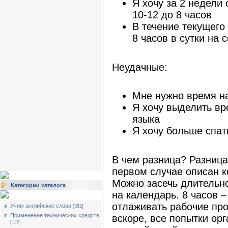
Я хочу за 2 недели 
10-12 до 8 часов
В течение текущего
8 часов в сутки на 
Неудачные:
Мне нужно время н
Я хочу выделить вр
языка
Я хочу больше спат
В чем разница? Разница
первом случае описан к
Можно засечь длительно
Категории каталога
на календарь. 8 часов 
отлаживать рабочие про
Учим английские слова
[382]
Применение технических средств
вскоре, все попытки ор
[120]