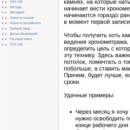
камнях, на которые наты
TOP 100
Методы.
начинает вести хрономе
Методики.
начинаются гораздо ран
Новости языков
в момент первой записи
Новости английского
Прямой эфир.
Доска объявлений
Чтобы получить хоть ка
Гостевая книга
ведения хронометража,
TOP 100
определить цель с кото
эту технику. Здесь важн
потолок, помечтать о т
побольше, а ставить ма
Причем, будет лучше, е
сроки.
Удачные примеры:
Через месяц я хочу
нужно освободить по
конце рабочего дня