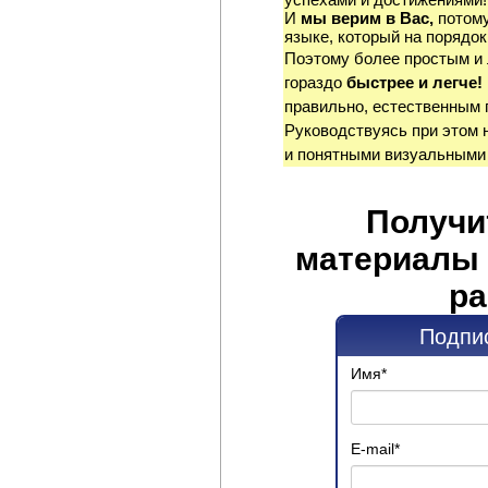
И
мы верим в Вас,
потому
языке, который на порядок
Поэтому более простым и
гораздо
быстрее и легче!
правильно, естественным 
Руководствуясь при этом 
и понятными визуальными
Получи
материалы 
ра
Подпис
Имя
*
E-mail
*