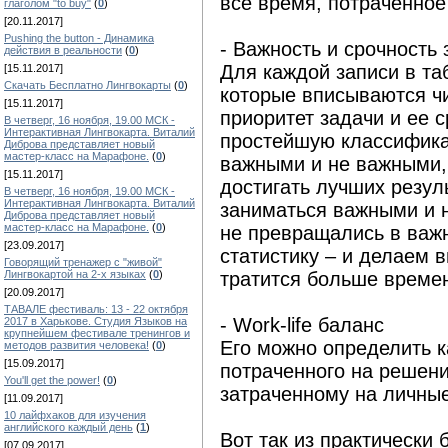
все время, потраченное
глаголом "to buy"
(
0
)
[20.11.2017]
Pushing the button - Динамика
- Важность и срочность 
действия в реальности
(
0
)
Для каждой записи в та
[15.11.2017]
Скачать Бесплатно Лингвокарты
(
0
)
которые вписываются чи
[15.11.2017]
приоритет задачи и ее 
В четверг, 16 ноября, 19.00 МСК -
Интерактивная Лингвокарта. Виталий
простейшую классифик
Диброва представляет новый
мастер-класс на Марафоне.
(
0
)
важными и не важными,
[15.11.2017]
достигать лучших резуль
В четверг, 16 ноября, 19.00 МСК -
Интерактивная Лингвокарта. Виталий
заниматься важными и 
Диброва представляет новый
мастер-класс на Марафоне.
(
0
)
не превращались в важ
[23.09.2017]
статистику – и делаем 
Говорящий тренажер с "живой"
Лингвокартой на 2-х языках
(
0
)
тратится больше време
[20.09.2017]
ТАВАЛЕ фестиваль: 13 - 22 октября
- Work-life баланс
2017 в Харькове. Студия Языков на
крупнейшем фестивале тренингов и
Его можно определить 
методов развития человека!
(
0
)
[15.09.2017]
потраченного на решени
You'll get the power!
(
0
)
затраченному на личные
[11.09.2017]
10 лайфхаков для изучения
английского каждый день
(
1
)
Вот так из практически
[07.09.2017]