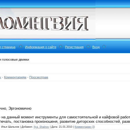
я страница
Информация о сайте
Регистрация
Вход
и голосовые движки
у
·
Комментариям
·
Просмотрам
чно, Эргономично
на данный момент инструменты для самостоятельной и кайфовой рабо
 печать, постановка произношеня, развитие диторских способностей, раз
r: Илья Шальнов | Добавил:
Ilya_Shalnov
| Дата:
21.01.2010
|
Комментарии (3)