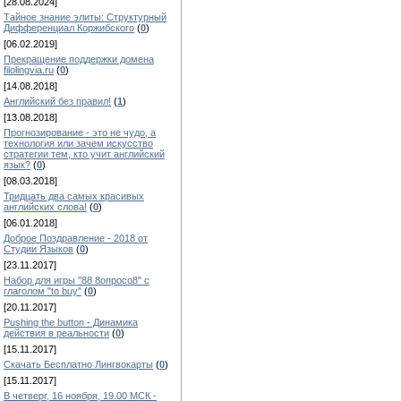
[28.08.2024]
Тайное знание элиты: Структурный
Дифференциал Коржибского
(
0
)
[06.02.2019]
Прекращение поддержки домена
filolingvia.ru
(
0
)
[14.08.2018]
Английский без правил!
(
1
)
[13.08.2018]
Прогнозирование - это не чудо, а
технология или зачем искусство
стратегии тем, кто учит английский
язык?
(
0
)
[08.03.2018]
Тридцать два самых красивых
английских слова!
(
0
)
[06.01.2018]
Доброе Поздравление - 2018 от
Студии Языков
(
0
)
[23.11.2017]
Набор для игры "88 8опросо8" с
глаголом "to buy"
(
0
)
[20.11.2017]
Pushing the button - Динамика
действия в реальности
(
0
)
[15.11.2017]
Скачать Бесплатно Лингвокарты
(
0
)
[15.11.2017]
В четверг, 16 ноября, 19.00 МСК -