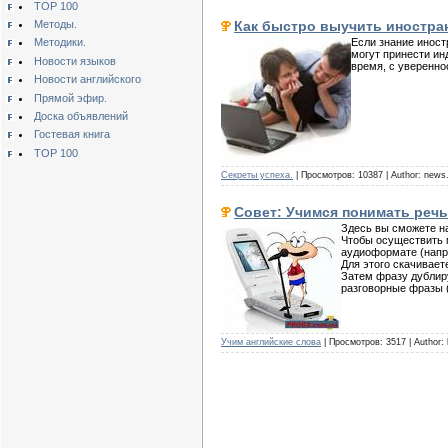
TOP 100
Как быстро выучить иностра
Методы.
Если знание иност
Методики.
могут принести ин
Новости языков
время, с уверенно
Новости английского
Прямой эфир.
Доска объявлений
Гостевая книга
TOP 100
Секреты успеха.
| Просмотров: 10387 | Author: news.
Совет: Учимся понимать речь
Здесь вы сможете на
Чтобы осуществить м
аудиоформате (напр
Для этого скачивает
Затем фразу дублиру
разговорные фразы (
Учим английские слова
| Просмотров: 3517 | Author: