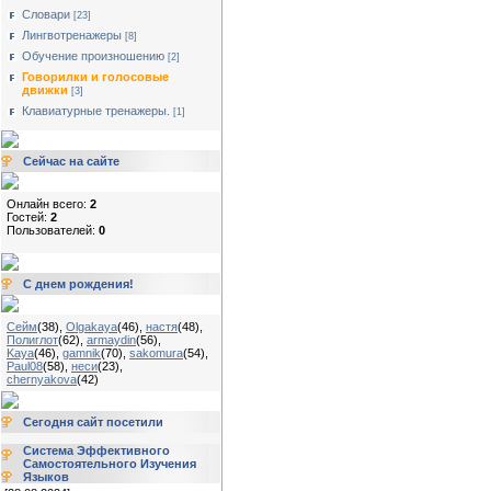
Словари
[23]
Лингвотренажеры
[8]
Обучение произношению
[2]
Говорилки и голосовые
движки
[3]
Клавиатурные тренажеры.
[1]
Сейчас на сайте
Онлайн всего:
2
Гостей:
2
Пользователей:
0
С днем рождения!
Сейм
(38)
,
Olgakaya
(46)
,
настя
(48)
,
Полиглот
(62)
,
armaydin
(56)
,
Kaya
(46)
,
gamnik
(70)
,
sakomura
(54)
,
Paul08
(58)
,
неси
(23)
,
chernyakova
(42)
Сегодня сайт посетили
Система Эффективного
Самостоятельного Изучения
Языков