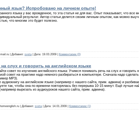
нный язык? Испробовано на личном опыте!
ранного языка у вас врожденное, то эта статья не для вас. Опыт показывает, что все 
дивидуальный результат. Автор статьи делится своим личным опытом, как можно выучи
стью, что многим это будет полезно.
mail.ru | Добавил:
sveta
| Дата:
19.03.2009
|
Комментарии (0)
 на слух и говорить на английском языке
йти совет по изучению английского языка: Учимся понимать речь на слух и говорить н
ой совет на практике надо немного разбираться в компьютере. Сначала надо сделать
имер MP3).
е аудиокнигу на английском языке (например с нашего сайта, прим. админа) и разбивае
ете так, чтобы она по времени повторялась без перерыва 10-15 минут. Ещё лучше най
например вырезать из аудиоуроков нашего сайта, прим. админа).
 homeenglish.ru | Добавил:
sveta
| Дата:
14.01.2009
|
Комментарии (1)