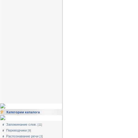
Категории каталога
Запоминание слов.
[11]
Переводчики
[9]
Распознавание речи
[3]