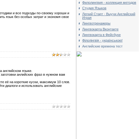
Филолингвия - коллекция методов
Студия Языков
методики и все подходы по-своему хороши и
Легкий Старт - Выучи Английский
ть язык без особых затрат и экономя свое
Играя
Лингвотренажеры
Лингвокарта Вконтакте
Лингвокарта в Фейсбуке
Філолінгвія - українською!
Английские времена тест
а английском языке.
 заготовки анлийских фраз в нужном вам
те её на короткие куски, максимум 10 слов.
ти диалоги и использовать английские