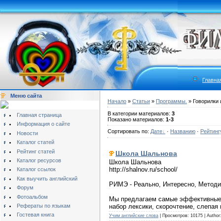
Главна
Меню сайта
Начало
»
Статьи
»
Программы.
» Говорилки 
В категории материалов:
3
Главная страница
Показано материалов:
1-3
Информация о сайте
Сортировать по:
Дате
·
Названию
·
Рейтинг
Новости
Каталог статей
Рейтинг статей
Школа Шальнова
Каталог ресурсов
Школа Шальнова
http://shalnov.ru/school/
Каталог ссылок
Как выучить английский
РИМЭ - Реально, Интересно, Методи
Форум
Фотоальбом
Мы предлагаем самые эффективные 
набор лексики, скорочтение, слепая
Рефераты по языкам
Гостевая книга
Учим английские слова
| Просмотров: 10175 | Autho