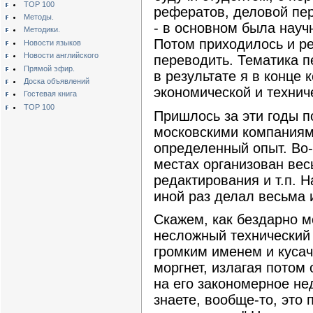
TOP 100
рефератов, деловой пер
Методы.
- в основном была науч
Методики.
Потом приходилось и ре
Новости языков
Новости английского
переводить. Тематика п
Прямой эфир.
в результате я в конце
Доска объявлений
экономической и технич
Гостевая книга
TOP 100
Пришлось за эти годы п
московскими компаниям
определенный опыт. Во-
местах организован вес
редактирования и т.п. Н
иной раз делал весьма 
Скажем, как бездарно м
несложный технический 
громким именем и кусач
моргнет, излагая потом 
на его закономерное не
знаете, вообще-то, это