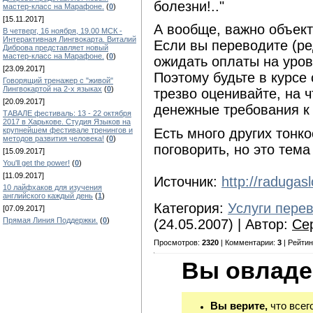
болезни!.."
мастер-класс на Марафоне.
(
0
)
[15.11.2017]
А вообще, важно объект
В четверг, 16 ноября, 19.00 МСК -
Интерактивная Лингвокарта. Виталий
Если вы переводите (ред
Диброва представляет новый
мастер-класс на Марафоне.
(
0
)
ожидать оплаты на уров
[23.09.2017]
Поэтому будьте в курсе 
Говорящий тренажер с "живой"
Лингвокартой на 2-х языках
(
0
)
трезво оценивайте, на 
[20.09.2017]
денежные требования к
ТАВАЛЕ фестиваль: 13 - 22 октября
2017 в Харькове. Студия Языков на
крупнейшем фестивале тренингов и
Есть много других тонк
методов развития человека!
(
0
)
поговорить, но это тема
[15.09.2017]
You'll get the power!
(
0
)
[11.09.2017]
Источник:
http://radugasl
10 лайфхаков для изучения
английского каждый день
(
1
)
Категория:
Услуги пере
[07.09.2017]
Прямая Линия Поддержки.
(
0
)
(24.05.2007) | Автор:
Се
Просмотров:
2320
| Комментарии:
3
| Рейтин
Вы овладе
Вы верите,
что всег