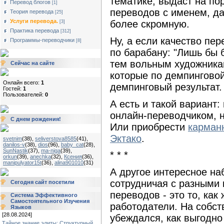
тематике, выдаст на по
Перевод блогов
[1]
переводов с именем, да 
Теория перевода
[25]
Услуги перевода.
более скромную.
[3]
Практика перевода
[312]
Ну, а если качество пер
Программы-переводчики
[8]
по барабану: "Лишь бы б
тем вольным художника
Сейчас на сайте
которые по демпинговой
Онлайн всего:
1
демпинговый результат.
Гостей:
1
Пользователей:
0
А есть и такой вариант
онлайн-переводчиком, 
С днем рождения!
Или приобрести
карман
Эктако
.
svetnim
(38)
,
seliverstova8585
(41)
,
danilos-v
(38)
,
dios
(96)
,
baby_cat
(28)
,
SunNastik
(37)
,
ma-niga
(39)
,
* * *
orkun
(39)
,
anechka
(32)
,
Ксения
(36)
,
manipulyator15t
(36)
,
alina901010
(31)
А другое интересное на
сотрудничая с разными
Сегодня сайт посетили
переводов - это то, ка
Система Эффективного
Самостоятельного Изучения
работодатели. На собст
Языков
[28.08.2024]
убеждался, как выгодно
Тайное знание элиты: Структурный