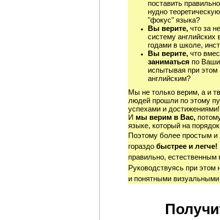
поставить правильно
нудно теоретическую
"фокус" языка?
Вы верите,
что за н
систему английских 
годами в школе, инст
Вы верите,
что вмес
заниматься
по Ваши
испытывая при этом 
английским?
Мы не только верим, а и т
людей прошли по этому пу
успехами и достижениями!
И
мы верим в Вас,
потому
языке, который на порядок
Поэтому более простым и
гораздо
быстрее и легче!
правильно, естественным 
Руководствуясь при этом 
и понятными визуальными
Получи