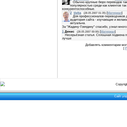
Обычно крупные бюро переводов так
популярностью среди как клиентов так
конкурентоспособные.
2
tivita
[
Материал
]
(28.05.2007 01:35)
Для профессионалов-переводчиков д
аудитория сайта - изучающие и желающ
актуальна.
За "Жадину-Говядину" спасибо, узнал мног
1
Денис
[
Материал
]
(28.05.2007 00:00)
Несерьёзная статья. Сплошная подмена п
лучше
Добавлять комментарии могу
[
Р
Copyrigh
Сайт уп