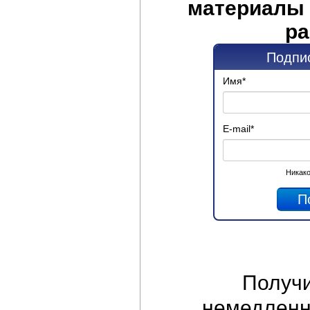
материалы 
ра
Подпис
Имя
*
E-mail
*
Никако
Получ
немедленно