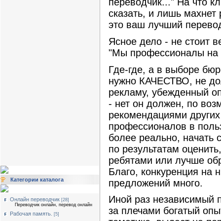
переводчик..." На что к
сказать, и лишь махнет р
это ваш лучший перевод
Ясное дело - не стоит в
"Мы профессионалы на 
Где-где, а в выборе бю
нужно КАЧЕСТВО, не до
рекламу, убежденный о
- нет он должен, по воз
рекомендациями других
профессионалов в польз
более реально, начать 
по результатам оценить,
ребятами или лучше обр
Благо, конкуренция на 
Категории каталога
предложений много.
Иной раз независимый 
Онлайн переводчик
[28]
Переводчик онлайн, перевод онлайн
за плечами богатый опы
Рабочая память.
[5]