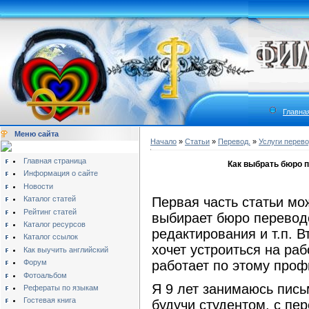
Главна
Меню сайта
Начало
»
Статьи
»
Перевод.
»
Услуги перево
Главная страница
Как выбрать бюро п
Информация о сайте
Новости
Каталог статей
Первая часть статьи мож
Рейтинг статей
выбирает бюро переводо
Каталог ресурсов
редактирования и т.п. В
Каталог ссылок
хочет устроиться на ра
Как выучить английский
Форум
работает по этому про
Фотоальбом
Я 9 лет занимаюсь пис
Рефераты по языкам
Гостевая книга
будучи студентом, с пе