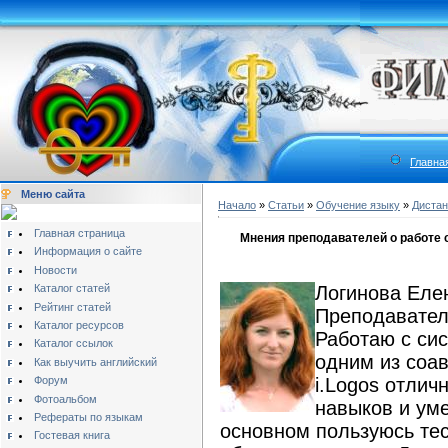
Главна
Меню сайта
Начало
»
Статьи
»
Обучение языку
»
Дистан
Главная страница
Мнения преподавателей о работе 
Информация о сайте
Новости
Каталог статей
Логинова Ел
Рейтинг статей
Преподавател
Каталог ресурсов
Работаю с сис
Каталог ссылок
одним из соав
Как выучить английский
Форум
i.Logos отлич
Фотоальбом
навыков и уме
Рефераты по языкам
основном пользуюсь тес
Гостевая книга