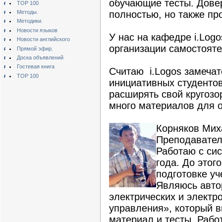
обучающие тесты. Дове
TOP 100
Методы.
полностью, но также пр
Методики.
Новости языков
У нас на кафедре i.Log
Новости английского
организации самостояте
Прямой эфир.
Доска объявлений
Гостевая книга
Считаю i.Logos замеча
TOP 100
инициативных студенто
расширять свой кругозор
много материалов для 
Корняков Мих
Преподавател
Работаю с сис
года. До этог
подготовке уч
Являюсь авто
электрических и электр
управления», который в
материал и тесты. Работ