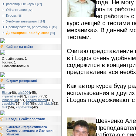
года. Не могу
разговорные клубы
[27]
опыта работы
Образование
[32]
но работать с
Курсы.
[58]
Учебные заведения.
курс лекций с тестами 
[184]
Преподаватели, репетиторы.
[15]
механика». В данный м
Дистанционное обучение
[10]
тестами.
Сейчас на сайте
Считаю представление 
в i.Logos очень удобны
Онлайн всего:
1
Гостей:
1
содержится в концентри
Пользователей:
0
представлена вся необ
С днем рождения!
Как автор курса буду р
использования в других
Elena
(40)
,
alis2004
(45)
,
imparatrisse
(67)
,
zippysun
(39)
,
i.Logos поддерживают 
innast1949
(77)
,
zabava-mama
(41)
,
vasek9a
(33)
,
SNG
(66)
,
dolinskiy2
(53)
,
tatik
(56)
,
kapitoshka
(42)
Сегодня сайт посетили
Шевченко Але
Преподавател
Система Эффективного
Самостоятельного Изучения
Работаю с сис
Языков