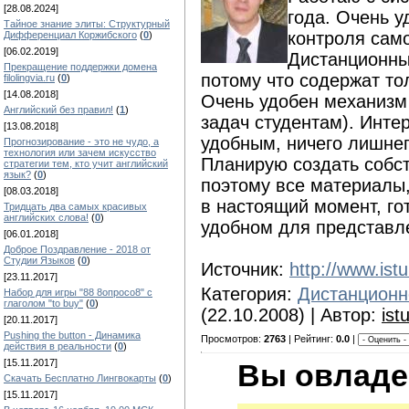
[28.08.2024]
года. Очень у
Тайное знание элиты: Структурный
контроля сам
Дифференциал Коржибского
(
0
)
[06.02.2019]
Дистанционные
Прекращение поддержки домена
потому что содержат т
filolingvia.ru
(
0
)
[14.08.2018]
Очень удобен механизм
Английский без правил!
(
1
)
задач студентам). Инте
[13.08.2018]
удобным, ничего лишнег
Прогнозирование - это не чудо, а
технология или зачем искусство
Планирую создать собст
стратегии тем, кто учит английский
язык?
(
0
)
поэтому все материалы,
[08.03.2018]
в настоящий момент, го
Тридцать два самых красивых
английских слова!
(
0
)
удобном для представле
[06.01.2018]
Доброе Поздравление - 2018 от
Студии Языков
(
0
)
Источник:
http://www.istu
[23.11.2017]
Категория:
Дистанционн
Набор для игры "88 8опросо8" с
глаголом "to buy"
(
0
)
(22.10.2008) | Автор:
ist
[20.11.2017]
Pushing the button - Динамика
Просмотров:
2763
| Рейтинг:
0.0
|
действия в реальности
(
0
)
[15.11.2017]
Вы овладе
Скачать Бесплатно Лингвокарты
(
0
)
[15.11.2017]