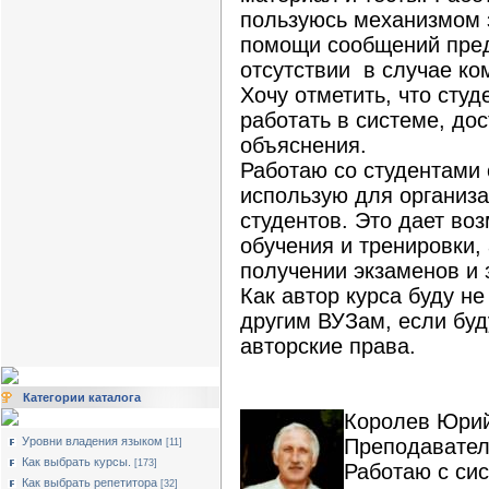
пользуюсь механизмом 
помощи сообщений пред
отсутствии в случае ко
Хочу отметить, что студ
работать в системе, до
объяснения.
Работаю со студентами 
использую для организ
студентов. Это дает во
обучения и тренировки,
получении экзаменов и 
Как автор курса буду не
другим ВУЗам, если бу
авторские права.
Категории каталога
Королев Юрий
Уровни владения языком
Преподавател
[11]
Как выбрать курсы.
[173]
Работаю с сис
Как выбрать репетитора
[32]