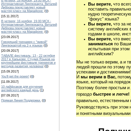
В четверг, 16 ноября, 19.00 МСК -
Вы верите,
что всег
Интерактивная Лингвокарта. Виталий
Диброва представляет новый
поставить правильно
мастер-класс на Марафоне.
(
0
)
нудно теоретическую
[15.11.2017]
"фокус" языка?
В четверг, 16 ноября, 19.00 МСК -
Вы верите,
что за н
Интерактивная Лингвокарта. Виталий
Диброва представляет новый
систему английских 
мастер-класс на Марафоне.
(
0
)
годами в школе, инст
[23.09.2017]
Вы верите,
что вмес
Говорящий тренажер с "живой"
заниматься
по Ваши
Лингвокартой на 2-х языках
(
0
)
испытывая при этом 
[20.09.2017]
английским?
ТАВАЛЕ фестиваль: 13 - 22 октября
2017 в Харькове. Студия Языков на
Мы не только верим, а и т
крупнейшем фестивале тренингов и
методов развития человека!
(
0
)
людей прошли по этому пу
успехами и достижениями!
[15.09.2017]
И
мы верим в Вас,
потому
You'll get the power!
(
0
)
языке, который на порядок
[11.09.2017]
10 лайфхаков для изучения
Поэтому более простым и
английского каждый день
(
1
)
гораздо
быстрее и легче!
[07.09.2017]
правильно, естественным 
Прямая Линия Поддержки.
(
0
)
Руководствуясь при этом 
и понятными визуальными