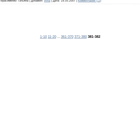
: Герасименко Татьяна | Добавил:
tivita
| Дата:
14.05.2007
|
Комментарии (13)
1-10
11-20
...
361-370
371-380
381-382