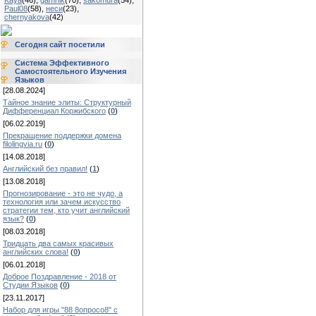
Kaya
(46)
,
gamnik
(70)
,
sakomura
(54)
,
Paul08
(58)
,
неси
(23)
,
chernyakova
(42)
Сегодня сайт посетили
Система Эффективного
Самостоятельного Изучения
Языков
[28.08.2024]
Тайное знание элиты: Структурный
Дифференциал Коржибского
(
0
)
[06.02.2019]
Прекращение поддержки домена
filolingvia.ru
(
0
)
[14.08.2018]
Английский без правил!
(
1
)
[13.08.2018]
Прогнозирование - это не чудо, а
технология или зачем искусство
стратегии тем, кто учит английский
язык?
(
0
)
[08.03.2018]
Тридцать два самых красивых
английских слова!
(
0
)
[06.01.2018]
Доброе Поздравление - 2018 от
Студии Языков
(
0
)
[23.11.2017]
Набор для игры "88 8опросо8" с