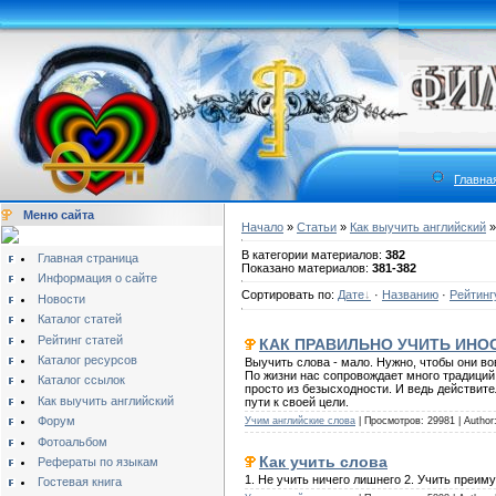
Главна
Меню сайта
Начало
»
Статьи
»
Как выучить английский
»
В категории материалов:
382
Главная страница
Показано материалов:
381-382
Информация о сайте
Сортировать по:
Дате
·
Названию
·
Рейтинг
Новости
Каталог статей
Рейтинг статей
КАК ПРАВИЛЬНО УЧИТЬ ИНО
Каталог ресурсов
Выучить слова - мало. Нужно, чтобы они в
По жизни нас сопровождает много традиций
Каталог ссылок
просто из безысходности. И ведь действите
Как выучить английский
пути к своей цели.
Форум
Учим английские слова
| Просмотров: 29981 | Author
Фотоальбом
Как учить слова
Рефераты по языкам
1. Не учить ничего лишнего 2. Учить преим
Гостевая книга