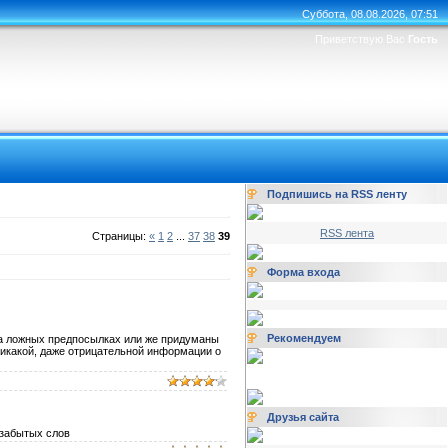
Суббота, 08.08.2026, 07:51
Приветствую Вас
Гость
Подпишись на RSS ленту
RSS лента
Страницы:
«
1
2
...
37
38
39
Форма входа
Рекомендуем
 на ложных предпосылках или же придуманы
никакой, даже отрицательной информации о
Друзья сайта
 забытых слов