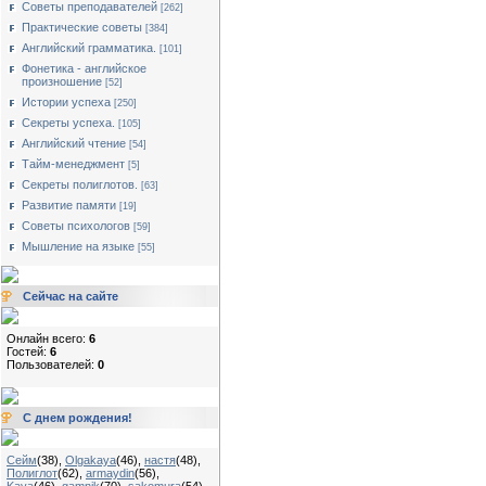
Советы преподавателей
[262]
Практические советы
[384]
Английский грамматика.
[101]
Фонетика - английское
произношение
[52]
Истории успеха
[250]
Секреты успеха.
[105]
Английский чтение
[54]
Тайм-менеджмент
[5]
Секреты полиглотов.
[63]
Развитие памяти
[19]
Советы психологов
[59]
Мышление на языке
[55]
Сейчас на сайте
Онлайн всего:
6
Гостей:
6
Пользователей:
0
С днем рождения!
Сейм
(38)
,
Olgakaya
(46)
,
настя
(48)
,
Полиглот
(62)
,
armaydin
(56)
,