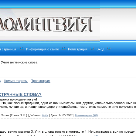
я страница
Информация о сайте
Регистрация
Вход
 Учим английские слова
у
·
Комментариям
·
Просмотрам
СТРАННЫЕ СЛОВА?
овремя приходили на ум!
. Но, как любые традиции, одни из них имеют смысл, другие, изначально основанные
льно, лучше идти, нащупывая дорогу и ошибаясь, чем стоять на месте и не получать 
: Хэлли (Елена П. Б.) | Добавил:
tivita
| Дата:
14.05.2007
|
Комментарии (20)
ущественно глаголы 3. Учить слова только в контексте 4. Не расстраиваться по поводу