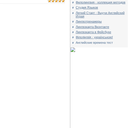
Филолингвия - коллекция методов
Студия Языков
Легкий Старт - Выучи Английский
Играя
Лингвотренажеры
Лингвокарта Вконтакте
Лингвокарта в Фейсбуке
Філолінгвія - українською!
Английские времена тест