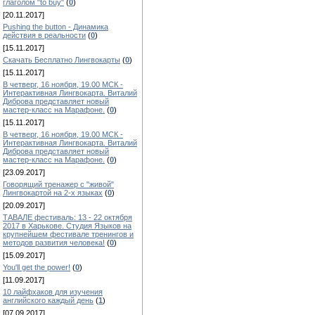
глаголом "to buy"
(
0
)
[20.11.2017]
Pushing the button - Динамика
действия в реальности
(
0
)
[15.11.2017]
Скачать Бесплатно Лингвокарты
(
0
)
[15.11.2017]
В четверг, 16 ноября, 19.00 МСК -
Интерактивная Лингвокарта. Виталий
Диброва представляет новый
мастер-класс на Марафоне.
(
0
)
[15.11.2017]
В четверг, 16 ноября, 19.00 МСК -
Интерактивная Лингвокарта. Виталий
Диброва представляет новый
мастер-класс на Марафоне.
(
0
)
[23.09.2017]
Говорящий тренажер с "живой"
Лингвокартой на 2-х языках
(
0
)
[20.09.2017]
ТАВАЛЕ фестиваль: 13 - 22 октября
2017 в Харькове. Студия Языков на
крупнейшем фестивале тренингов и
методов развития человека!
(
0
)
[15.09.2017]
You'll get the power!
(
0
)
[11.09.2017]
10 лайфхаков для изучения
английского каждый день
(
1
)
[07.09.2017]