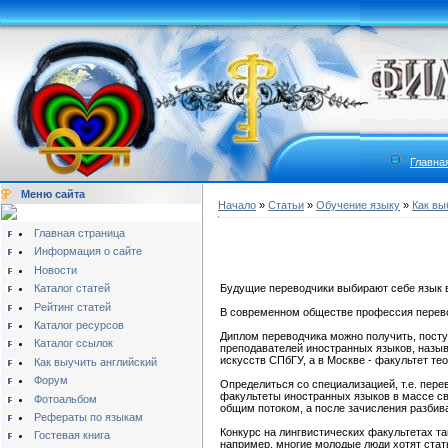
Главна
Меню сайта
Начало
»
Статьи
»
Обучение языку
»
Как вы
Главная страница
Информация о сайте
Новости
Каталог статей
Будущие переводчики выбирают себе язык в 
Рейтинг статей
В современном обществе профессия перевод
Каталог ресурсов
Диплом переводчика можно получить, посту
Каталог ссылок
преподавателей иностранных языков, назыв
искусств СПбГУ, а в Москве - факультет те
Как выучить английский
Форум
Определиться со специализацией, т.е. перев
факультеты иностранных языков в массе св
Фотоальбом
общим потоком, а после зачисления разбив
Рефераты по языкам
Конкурс на лингвистических факультетах т
Гостевая книга
например, многие молодые люди хотят стать