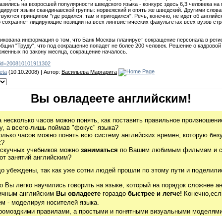
зились на возросшей популярности шведского языка - конкурс здесь 6,3 человека на 
дируют языки скандинавской группы: норвежский и опять же шведский. Другими слова
уются принципом "где родился, там и пригодился". Речь, конечно, не идет об английс
сохраняет лидирующие позиции на всех лингвистических факультетах всех вузов стр
бликована информация о том, что Банк Москвы планирует сокращение персонала в реги
щил "Труду", что под сокращение попадет не более 200 человек. Решение о кадровой 
ложенных по закону месяца, сокращение началось.
hp?id=200810101911302
eta
(10.10.2008) | Автор:
Васильева Маргарита
Вы овладеете английским!
а несколько часов можно понять, как поставить правильное произношение
, а всего-лишь поймав "фокус" языка?
олько часов можно понять всю систему английских времен, которую без
х?
 скучных учебников можно
заниматься
по Вашим любимым фильмам и се
от занятий английским?
до убеждены, так как уже сотни людей прошли по этому пути и поделили
о Вы легко научились говорить на языке, который на порядок сложнее ан
гичным английским
Вы овладеете
гораздо
быстрее и легче!
Конечно,есл
м - моделируя носителей языка.
громоздкими правилами, а простыми и понятными визуальными моделями