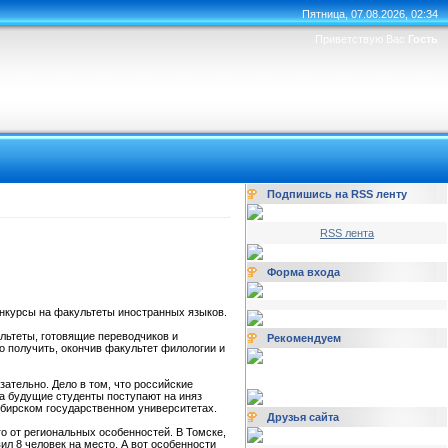
Пятница, 07.08.2026, 02:34
Приветствую Вас
Гость
Подпишись на RSS ленту
RSS лента
Форма входа
онкурсы на факультеты иностранных языков.
льтеты, готовящие переводчиков и
Рекомендуем
о получить, окончив факультет филологии и
зательно. Дело в том, что российские
а будущие студенты поступают на иняз
ибирском государственном университетах.
Друзья сайта
о от региональных особенностей. В Томске,
ил 8 человек на место. А вот особенности