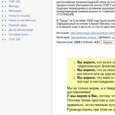
TOP 100
расположения Калининградской области отра
предпочтений абитуриентов иняза СПбГУ ли
Методы.
будущие переводчики в основном руководств
Методики.
международной универсальности стабильно 
УТОЧНЕНИЕ
Новости языков
Новости английского
В "Труде" за 8 октября 2008 года была опу
Официальный источник в Банке Москвы сооб
Прямой эфир.
и оглашено еще в августе, а спустя два по
Доска объявлений
Источник:
http://www.trud.ru/issue/article.p
Гостевая книга
Категория:
Как выбрать курсы.
| Добавил:
sv
TOP 100
Просмотров:
2153
| Рейтинг:
0.0
|
Вы верите,
что всего з
теоретическую фонетику
Вы верите,
что за неск
институте или на курса
Вы верите,
что вместо
восторг и наслаждение 
Мы не только верим, а и твер
достижениями!
И
мы верим в Вас,
потому чт
Поэтому более простым и ло
правильно, естественным путе
Руководствуясь при этом не 