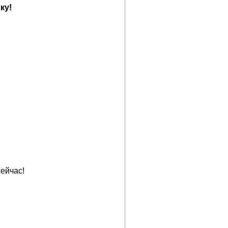
ку!
ейчас!