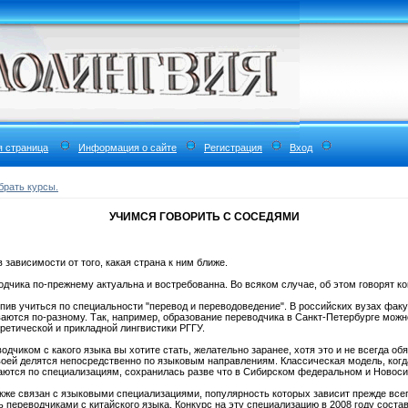
я страница
Информация о сайте
Регистрация
Вход
брать курсы.
УЧИМСЯ ГОВОРИТЬ С СОСЕДЯМИ
зависимости от того, какая страна к ним ближе.
чика по-прежнему актуальна и востребованна. Во всяком случае, об этом говорят к
пив учиться по специальности "перевод и переводоведение". В российских вузах факу
аются по-разному. Так, например, образование переводчика в Санкт-Петербурге можн
оретической и прикладной лингвистики РГГУ.
одчиком с какого языка вы хотите стать, желательно заранее, хотя это и не всегда обя
оей делятся непосредственно по языковым направлениям. Классическая модель, когд
аются по специализациям, сохранилась разве что в Сибирском федеральном и Новос
акже связан с языковыми специализациями, популярность которых зависит прежде всег
 переводчиками с китайского языка. Конкурс на эту специализацию в 2008 году состав