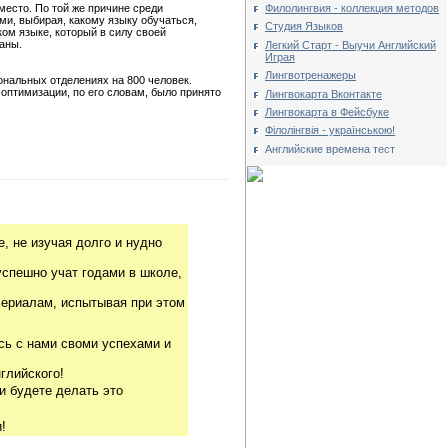
Филолингвия - коллекция методов
место. По той же причине среди
ми, выбирая, какому языку обучаться,
Студия Языков
ком языке, который в силу своей
аны.
Легкий Старт - Выучи Английский
Играя
Лингвотренажеры
ональных отделениях на 800 человек.
оптимизации, по его словам, было принято
Лингвокарта Вконтакте
Лингвокарта в Фейсбуке
Філолінгвія - українською!
Английские времена тест
, не изучая долго и нудно
успешно учат годами в школе,
риалам, испытывая при этом
сь с нами своми успехами и
глийского!
и будете делать это
!