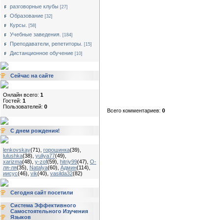
разговорные клубы
[27]
Образование
[32]
Курсы.
[58]
Учебные заведения.
[184]
Преподаватели, репетиторы.
[15]
Дистанционное обучение
[10]
Сейчас на сайте
Онлайн всего:
1
Гостей:
1
Пользователей:
0
Всего комментариев:
0
С днем рождения!
lenkovskay
(71)
,
горошинка
(39)
,
lulushka
(38)
,
yuliya77
(49)
,
xarizma
(48)
,
y-zof
(59)
,
hitriy99
(47)
,
О-
ля-ля
(35)
,
Natalya
(60)
,
Админ
(114)
,
иисус
(46)
,
vik
(40)
,
vasilda32
(82)
Сегодня сайт посетили
Система Эффективного
Самостоятельного Изучения
Языков