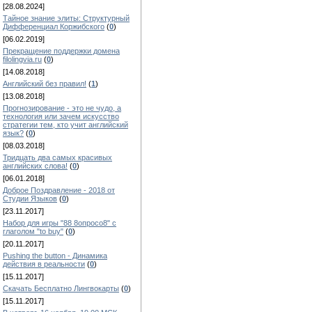
[28.08.2024]
Тайное знание элиты: Структурный
Дифференциал Коржибского
(
0
)
[06.02.2019]
Прекращение поддержки домена
filolingvia.ru
(
0
)
[14.08.2018]
Английский без правил!
(
1
)
[13.08.2018]
Прогнозирование - это не чудо, а
технология или зачем искусство
стратегии тем, кто учит английский
язык?
(
0
)
[08.03.2018]
Тридцать два самых красивых
английских слова!
(
0
)
[06.01.2018]
Доброе Поздравление - 2018 от
Студии Языков
(
0
)
[23.11.2017]
Набор для игры "88 8опросо8" с
глаголом "to buy"
(
0
)
[20.11.2017]
Pushing the button - Динамика
действия в реальности
(
0
)
[15.11.2017]
Скачать Бесплатно Лингвокарты
(
0
)
[15.11.2017]