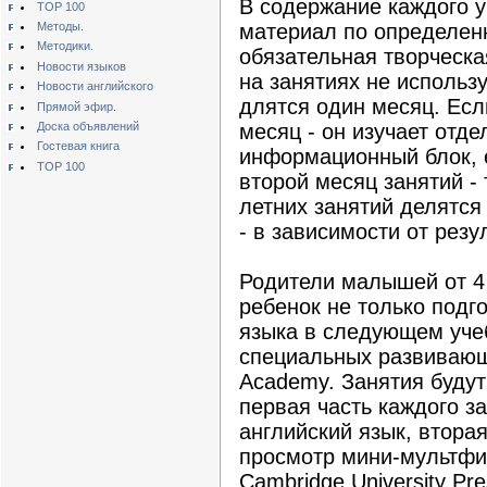
В содержание каждого у
TOP 100
Методы.
материал по определенн
Методики.
обязательная творческа
Новости языков
на занятиях не использу
Новости английского
длятся один месяц. Есл
Прямой эфир.
Доска объявлений
месяц - он изучает отд
Гостевая книга
информационный блок, 
TOP 100
второй месяц занятий -
летних занятий делятся 
- в зависимости от резу
Родители малышей от 4 
ребенок не только подг
языка в следующем учеб
специальных развивающ
Academy. Занятия будут
первая часть каждого з
английский язык, втора
просмотр мини-мультфи
Cambridge University Pr