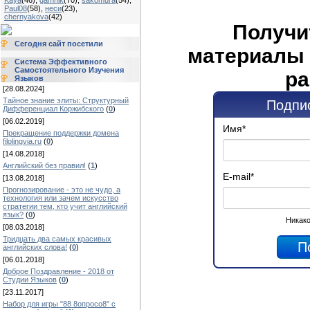
Kaya
(46)
,
gamnik
(70)
,
sakomura
(54)
,
Paul08
(58)
,
неси
(23)
,
chernyakova
(42)
Получи
Сегодня сайт посетили
материалы 
Система Эффективного
Самостоятельного Изучения
ра
Языков
[28.08.2024]
Тайное знание элиты: Структурный
Подпис
Дифференциал Коржибского
(
0
)
[06.02.2019]
Имя
*
Прекращение поддержки домена
filolingvia.ru
(
0
)
[14.08.2018]
Английский без правил!
(
1
)
E-mail
*
[13.08.2018]
Прогнозирование - это не чудо, а
технология или зачем искусство
стратегии тем, кто учит английский
язык?
(
0
)
Никако
[08.03.2018]
Тридцать два самых красивых
английских слова!
(
0
)
[06.01.2018]
Доброе Поздравление - 2018 от
Студии Языков
(
0
)
[23.11.2017]
Набор для игры "88 8опросо8" с