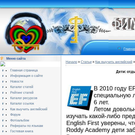
Главна
Меню сайта
Начало
»
Статьи
»
Как выучить английский
Главная страница
Дети: отд
Информация о сайте
Новости
Каталог статей
В 2010 году EF
Рейтинг статей
специальную л
Каталог ресурсов
6 лет.
Каталог ссылок
Летом довольн
Как выучить английский
Форум
изучать какой-либо пре
Фотоальбом
English First уверены, 
Рефераты по языкам
Roddy Academy дети забу
Гостевая книга