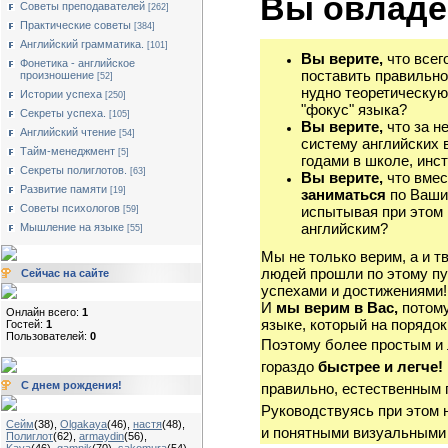
Вы овладе
Советы преподавателей
[262]
Практические советы
[384]
Английский грамматика.
[101]
Вы верите,
что всег
Фонетика - английское
поставить правильно
произношение
[52]
нудно теоретическую
Истории успеха
[250]
"фокус" языка?
Секреты успеха.
[105]
Вы верите,
что за н
Английский чтение
[54]
систему английских 
Тайм-менеджмент
[5]
годами в школе, инст
Секреты полиглотов.
[63]
Вы верите,
что вмес
Развитие памяти
[19]
заниматься
по Ваши
Советы психологов
испытывая при этом 
[59]
английским?
Мышление на языке
[55]
Мы не только верим, а и т
людей прошли по этому пу
Сейчас на сайте
успехами и достижениями!
И
мы верим в Вас,
потому
Онлайн всего:
1
языке, который на порядок
Гостей:
1
Пользователей:
0
Поэтому более простым и
гораздо
быстрее и легче!
С днем рождения!
правильно, естественным 
Руководствуясь при этом 
Сейм
(38)
,
Olgakaya
(46)
,
настя
(48)
,
и понятными визуальными
Полиглот
(62)
,
armaydin
(56)
,