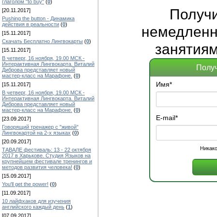
глаголом "to buy"
(
0
)
Получ
[20.11.2017]
Pushing the button - Динамика
действия в реальности
(
0
)
немедленно
[15.11.2017]
Скачать Бесплатно Лингвокарты
(
0
)
занятиям
[15.11.2017]
В четверг, 16 ноября, 19.00 МСК -
Интерактивная Лингвокарта. Виталий
Получ
Диброва представляет новый
мастер-класс на Марафоне.
(
0
)
Имя
*
[15.11.2017]
В четверг, 16 ноября, 19.00 МСК -
Интерактивная Лингвокарта. Виталий
Диброва представляет новый
мастер-класс на Марафоне.
(
0
)
E-mail
*
[23.09.2017]
Говорящий тренажер с "живой"
Лингвокартой на 2-х языках
(
0
)
[20.09.2017]
Никако
ТАВАЛЕ фестиваль: 13 - 22 октября
2017 в Харькове. Студия Языков на
крупнейшем фестивале тренингов и
методов развития человека!
(
0
)
[15.09.2017]
You'll get the power!
(
0
)
[11.09.2017]
10 лайфхаков для изучения
английского каждый день
(
1
)
[07.09.2017]