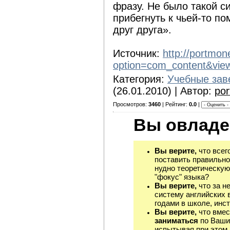
фразу. Не было такой с
прибегнуть к чьей-то п
друг друга».
Источник:
http://portmo
option=com_content&vie
Категория:
Учебные зав
(26.01.2010) | Автор:
po
Просмотров:
3460
| Рейтинг:
0.0
|
Вы овладе
Вы верите,
что всег
поставить правильно
нудно теоретическую
"фокус" языка?
Вы верите,
что за н
систему английских 
годами в школе, инст
Вы верите,
что вмес
заниматься
по Ваши
испытывая при этом 