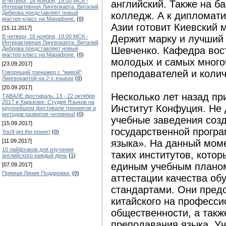
В четверг, 16 ноября, 19.00 МСК -
английский. Также на б
Интерактивная Лингвокарта. Виталий
Диброва представляет новый
колледж. А к дипломати
мастер-класс на Марафоне.
(
0
)
Азии готовит Киевский 
[15.11.2017]
В четверг, 16 ноября, 19.00 МСК -
Держит марку и лучший
Интерактивная Лингвокарта. Виталий
Шевченко. Кафедра вос
Диброва представляет новый
мастер-класс на Марафоне.
(
0
)
молодых и самых много
[23.09.2017]
преподавателей и колич
Говорящий тренажер с "живой"
Лингвокартой на 2-х языках
(
0
)
[20.09.2017]
Несколько лет назад пр
ТАВАЛЕ фестиваль: 13 - 22 октября
2017 в Харькове. Студия Языков на
Институт Конфуция. Не 
крупнейшем фестивале тренингов и
методов развития человека!
(
0
)
учебные заведения созд
[15.09.2017]
государственной прогр
You'll get the power!
(
0
)
[11.09.2017]
языка». На данный моме
10 лайфхаков для изучения
таких институтов, котор
английского каждый день
(
1
)
единым учебным планом
[07.09.2017]
Прямая Линия Поддержки.
(
0
)
аттестации качества об
стандартами. Они пред
китайского на професс
общественности, а так
преподавания языка. Уч