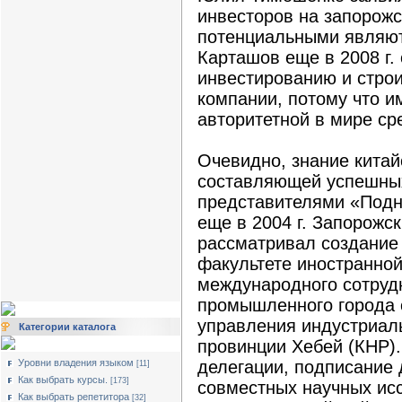
инвесторов на запорож
потенциальными являют
Карташов еще в 2008 г.
инвестированию и строи
компании, потому что и
авторитетной в мире ср
Очевидно, знание китай
составляющей успешных
представителями «Подн
еще в 2004 г. Запорожс
рассматривал создание
факультете иностранной
международного сотруд
промышленного города
управления индустриал
Категории каталога
провинции Хебей (КНР).
Уровни владения языком
делегации, подписание 
[11]
Как выбрать курсы.
[173]
совместных научных ис
Как выбрать репетитора
[32]