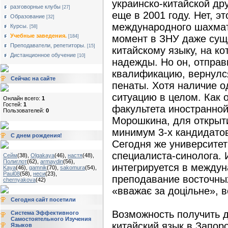
украинско-китайской др
разговорные клубы
[27]
еще в 2001 году. Нет, э
Образование
[32]
международного шахматн
Курсы.
[58]
Учебные заведения.
момент в ЗНУ даже сущ
[184]
Преподаватели, репетиторы.
[15]
китайскому языку, на к
Дистанционное обучение
[10]
надежды. Но он, отпра
квалификацию, вернулся
Сейчас на сайте
пенаты. Хотя наличие о
ситуацию в целом. Как
Онлайн всего:
1
Гостей:
1
факультета иностранно
Пользователей:
0
Морошкина, для открыт
минимум 3-х кандидатов
С днем рождения!
Сегодня же университет
специалиста-синолога. 
Сейм
(38)
,
Olgakaya
(46)
,
настя
(48)
,
Полиглот
(62)
,
armaydin
(56)
,
интегрируется в междун
Kaya
(46)
,
gamnik
(70)
,
sakomura
(54)
,
Paul08
(58)
,
неси
(23)
,
преподавание восточны
chernyakova
(42)
«вважає за доцільне», в
Сегодня сайт посетили
Возможность получить 
Система Эффективного
Самостоятельного Изучения
китайский язык в Запоро
Языков