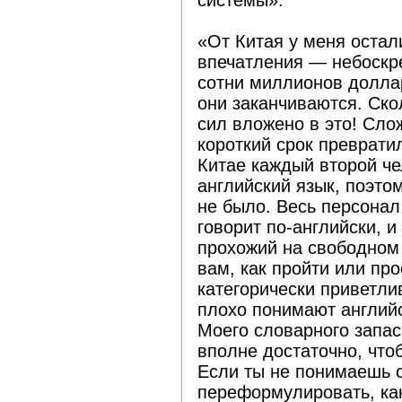
системы»:
«От Китая у меня оста
впечатления — небоскре
сотни миллионов доллар
они заканчиваются. Скол
сил вложено в это! Слож
короткий срок преврати
Китае каждый второй че
английский язык, поэто
не было. Весь персонал
говорит по-английски, 
прохожий на свободном
вам, как пройти или про
категорически приветл
плохо понимают английс
Моего словарного запас
вполне достаточно, что
Если ты не понимаешь с
переформулировать, как