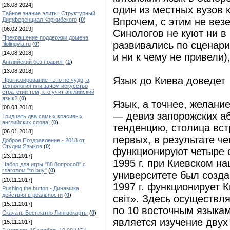
[28.08.2024]
один из местных вузов 
Тайное знание элиты: Структурный
Впрочем, с этим не вез
Дифференциал Коржибского
(
0
)
[06.02.2019]
Синологов не куют ни в
Прекращение поддержки домена
развивались по сценари
filolingvia.ru
(
0
)
[14.08.2018]
и ни к чему не привели
Английский без правил!
(
1
)
[13.08.2018]
Язык до Киева доведет
Прогнозирование - это не чудо, а
технология или зачем искусство
стратегии тем, кто учит английский
язык?
(
0
)
Язык, а точнее, желание
[08.03.2018]
— девиз запорожских аб
Тридцать два самых красивых
английских слова!
(
0
)
тенденцию, столица вст
[06.01.2018]
первых, в результате че
Доброе Поздравление - 2018 от
Студии Языков
(
0
)
функционируют четыре 
[23.11.2017]
1995 г. при Киевском н
Набор для игры "88 8опросо8" с
глаголом "to buy"
(
0
)
университете был созда
[20.11.2017]
1997 г. функционирует 
Pushing the button - Динамика
действия в реальности
(
0
)
світ». Здесь осуществл
[15.11.2017]
по 10 восточным языка
Скачать Бесплатно Лингвокарты
(
0
)
является изучение двух
[15.11.2017]