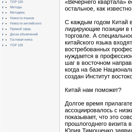
«Вечернего квартала» е
TOP 100
Методы.
остальное, как известно
Методики.
Новости языков
С каждым годом Китай 
Новости английского
лидирующие позиции в 
Прямой эфир.
Доска объявлений
торговле. А специально
Гостевая книга
китайского языка входя
TOP 100
востребованных профес
нуждается в профессио
шаг в восточном направ
когда на базе Национал
создан Институт восток
Китай нам поможет?
Долгое время прилагате
ассоциировалось с низк
показывает, что это сов
прошлогоднего визита 
Юлия Тимошенко заявил