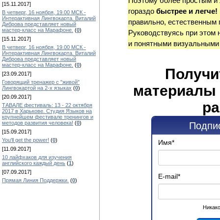
Поэтому более простым и
[15.11.2017]
гораздо
быстрее и легче!
В четверг, 16 ноября, 19.00 МСК -
Интерактивная Лингвокарта. Виталий
правильно, естественным 
Диброва представляет новый
мастер-класс на Марафоне.
(
0
)
Руководствуясь при этом 
[15.11.2017]
и понятными визуальными
В четверг, 16 ноября, 19.00 МСК -
Интерактивная Лингвокарта. Виталий
Диброва представляет новый
мастер-класс на Марафоне.
(
0
)
Получи
[23.09.2017]
Говорящий тренажер с "живой"
материалы 
Лингвокартой на 2-х языках
(
0
)
[20.09.2017]
ра
ТАВАЛЕ фестиваль: 13 - 22 октября
2017 в Харькове. Студия Языков на
крупнейшем фестивале тренингов и
методов развития человека!
(
0
)
Подпис
[15.09.2017]
You'll get the power!
(
0
)
Имя
*
[11.09.2017]
10 лайфхаков для изучения
английского каждый день
(
1
)
[07.09.2017]
E-mail
*
Прямая Линия Поддержки.
(
0
)
Никако