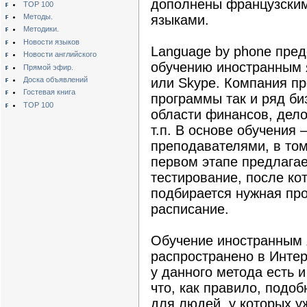
дополнены французским
TOP 100
Методы.
языками.
Методики.
Новости языков
Language by phone пред
Новости английского
обучению иностранным
Прямой эфир.
Доска объявлений
или Skype. Компания п
Гостевая книга
программы так и ряд би
TOP 100
области финансов, дело
т.п. В основе обучения 
преподавателями, в том
первом этапе предлагае
тестирование, после ко
подбирается нужная пр
расписание.
Обучение иностранным 
распространено в Интер
у данного метода есть и
что, как правило, подо
для людей, у которых у