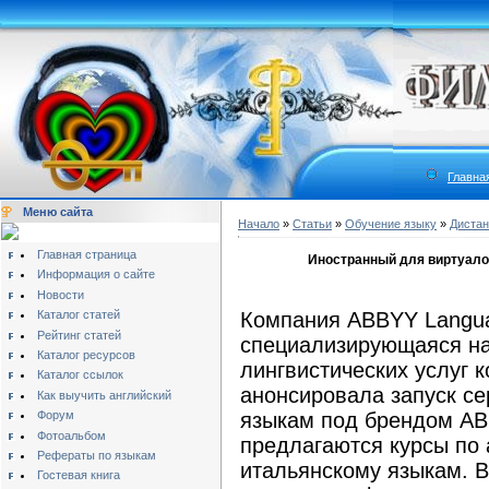
Главна
Меню сайта
Начало
»
Статьи
»
Обучение языку
»
Дистан
Главная страница
Иностранный для виртуало
Информация о сайте
Новости
Каталог статей
Компания ABBYY Langua
Рейтинг статей
специализирующаяся на
Каталог ресурсов
лингвистических услуг 
Каталог ссылок
анонсировала запуск се
Как выучить английский
Форум
языкам под брендом AB
Фотоальбом
предлагаются курсы по 
Рефераты по языкам
итальянскому языкам. 
Гостевая книга