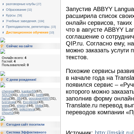
разговорные клубы
[27]
Запустив ABBYY Langua
Образование
[32]
расширила список своих
Курсы.
[58]
Учебные заведения.
онлайн сервисов, таких
[184]
Преподаватели, репетиторы.
[15]
что в августе ABBYY La
Дистанционное обучение
[10]
соглашение о сотруднич
QIP.ru. Согласно ему, на
Сейчас на сайте
можно заказать услуги
текстов.
Онлайн всего:
4
Гостей:
4
Пользователей:
0
Похожие сервисы развив
в начале года на Transl
С днем рождения!
появился сервис – «Ру
которого можно заказат
cherega
(81)
,
kapitan59
(67)
,
SOLDI
(41)
,
vibore
(41)
,
keti9
(69)
,
заполнив форму онлайн
haha
(38)
,
ДБ
(43)
,
gossipgirl4997
(31)
,
tverskaja
(75)
,
Excelente
(43)
,
Translate.ru перевод в
www
(34)
,
shiptzy
(44)
,
Violia
(33)
,
Мируи
(30)
,
selezneva
(38)
,
переводов компании «П
choum2
(59)
Сегодня сайт посетили
Источник:
http://mskit.r
Система Эффективного