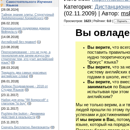
Самостоятельного Изучения
Языков
Категория:
Дистанционн
[28.08.2024]
(02.11.2009) | Автор:
msk
Тайное знание элиты: Структурный
Дифференциал Коржибского
(
0
)
Просмотров:
1623
| Рейтинг:
0.0
|
[06.02.2019]
Прекращение поддержки домена
Вы овладе
filolingvia.ru
(
0
)
[14.08.2018]
Английский без правил!
(
1
)
Вы верите,
что всег
[13.08.2018]
поставить правильно
Прогнозирование - это не чудо, а
технология или зачем искусство
нудно теоретическую
стратегии тем, кто учит английский
"фокус" языка?
язык?
(
0
)
Вы верите,
что за н
[08.03.2018]
систему английских 
Тридцать два самых красивых
английских слова!
(
0
)
годами в школе, инст
Вы верите,
что вмес
[06.01.2018]
заниматься
по Ваши
Доброе Поздравление - 2018 от
Студии Языков
(
0
)
испытывая при этом 
[23.11.2017]
английским?
Набор для игры "88 8опросо8" с
глаголом "to buy"
(
0
)
Мы не только верим, а и т
[20.11.2017]
людей прошли по этому пу
Pushing the button - Динамика
успехами и достижениями!
действия в реальности
(
0
)
И
мы верим в Вас,
потому
[15.11.2017]
языке, который на порядок
Скачать Бесплатно Лингвокарты
(
0
)