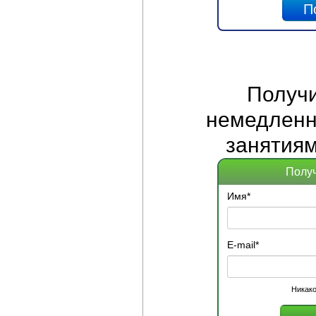
Получ
немедленно
занятиям
Получ
Имя
*
E-mail
*
Никако