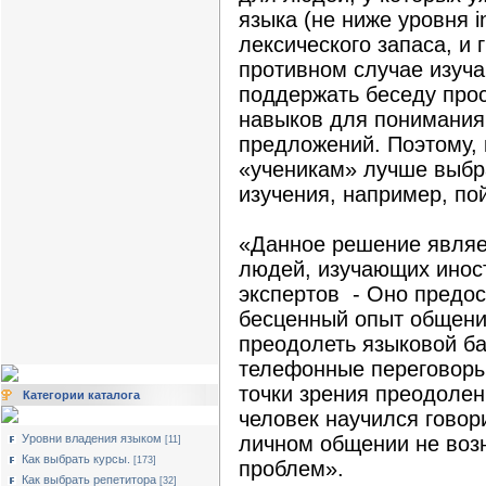
языка (не ниже уровня i
лексического запаса, и 
противном случае изуч
поддержать беседу прос
навыков для понимания
предложений. Поэтому,
«ученикам» лучше выбр
изучения, например, пой
«Данное решение являе
людей, изучающих иност
экспертов - Оно предо
бесценный опыт общени
преодолеть языковой ба
телефонные переговор
точки зрения преодолен
Категории каталога
человек научился говор
Уровни владения языком
личном общении не воз
[11]
Как выбрать курсы.
[173]
проблем».
Как выбрать репетитора
[32]