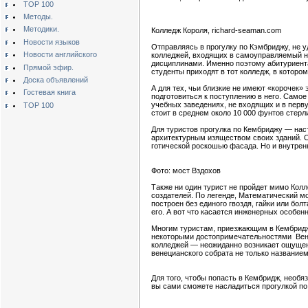
TOP 100
Методы.
Методики.
Колледж Короля, richard-seaman.com
Новости языков
Отправляясь в прогулку по Кэмбриджу, не у
Новости английского
колледжей, входящих в самоуправляемый н
дисциплинами. Именно поэтому абитуриентам
Прямой эфир.
студенты приходят в тот колледж, в котором
Доска объявлений
А для тех, чьи близкие не имеют «корочек»
Гостевая книга
подготовиться к поступлению в него. Само
учебных заведениях, не входящих и в перв
TOP 100
стоит в среднем около 10 000 фунтов стерли
Для туристов прогулка по Кембриджу — нас
архитектурным изяществом своих зданий. С
готической роскошью фасада. Но и внутрен
Фото: мост Вздохов
Также ни один турист не пройдет мимо Кол
создателей. По легенде, Математический 
построен без единого гвоздя, гайки или бол
его. А вот что касается инженерных особенн
Многим туристам, приезжающим в Кембридж,
некоторыми достопримечательностями Вене
колледжей — неожиданно возникает ощущение
венецианского собрата не только название
Для того, чтобы попасть в Кембридж, необя
вы сами сможете насладиться прогулкой по 