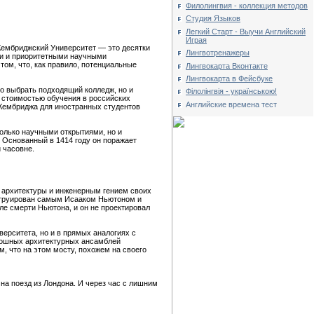
Филолингвия - коллекция методов
Студия Языков
Легкий Старт - Выучи Английский
Играя
 Кембриджский Университет — это десятки
Лингвотренажеры
ми и приоритетными научными
том, что, как правило, потенциальные
Лингвокарта Вконтакте
Лингвокарта в Фейсбуке
ко выбрать подходящий колледж, но и
Філолінгвія - українською!
о стоимостью обучения в российских
Английские времена тест
 Кембриджа для иностранных студентов
олько научными открытиями, но и
 Основанный в 1414 году он поражает
 часовне.
й архитектуры и инженерным гением своих
нструирован самым Исааком Ньютоном и
сле смерти Ньютона, и он не проектировал
ерситета, но и в прямых аналогиях с
кошных архитектурных ансамблей
, что на этом мосту, похожем на своего
на поезд из Лондона. И через час с лишним