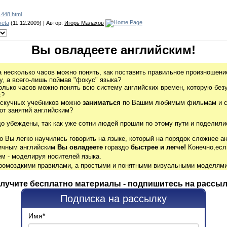
1448.html
veta
(11.12.2009) | Автор:
Игорь Малахов
Вы овладеете английским!
а несколько часов можно понять, как поставить правильное произношение
, а всего-лишь поймав "фокус" языка?
олько часов можно понять всю систему английских времен, которую без
х?
 скучных учебников можно
заниматься
по Вашим любимым фильмам и се
от занятий английским?
до убеждены, так как уже сотни людей прошли по этому пути и поделили
о Вы легко научились говорить на языке, который на порядок сложнее ан
гичным английским
Вы овладеете
гораздо
быстрее и легче!
Конечно,есл
м - моделируя носителей языка.
громоздкими правилами, а простыми и понятными визуальными моделями
лучите бесплатно материалы - подпишитесь на рассыл
Подписка на рассылку
Имя
*