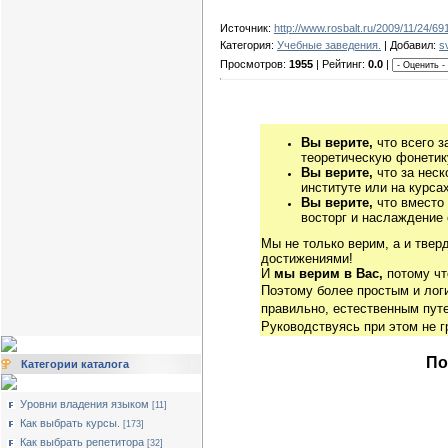
Источник:
http://www.rosbalt.ru/2009/11/24/69
Категория:
Учебные заведения.
| Добавил:
s
Просмотров:
1955
| Рейтинг:
0.0
|
Вы верите,
что всего з
теоретическую фонетику
Вы верите,
что за неск
институте или на курса
Вы верите,
что вместо
восторг и наслаждение 
Мы не только верим, а и твер
достижениями!
И
мы верим в Вас,
потому чт
Поэтому более простым и ло
правильно, естественным путе
Руководствуясь при этом не 
По
Категории каталога
Уровни владения языком
[11]
Как выбрать курсы.
[173]
Как выбрать репетитора
[32]