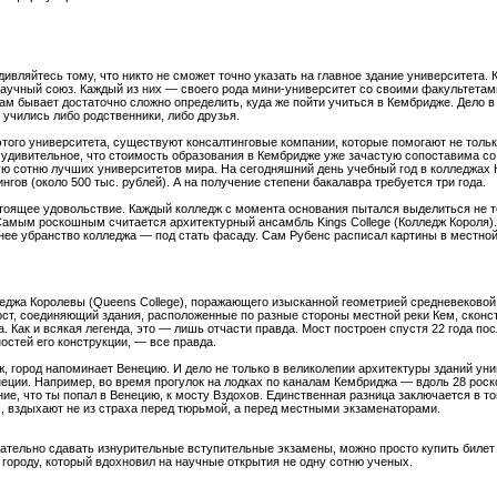
дивляйтесь тому, что никто не сможет точно указать на главное здание университета.
аучный союз. Каждый из них — своего рода мини-университет со своими факультета
 бывает достаточно сложно определить, куда же пойти учиться в Кембридже. Дело в 
 учились либо родственники, либо друзья.
 этого университета, существуют консалтинговые компании, которые помогают не толь
е удивительное, что стоимость образования в Кембридже уже зачастую сопоставима с
ую сотню лучших университетов мира. На сегодняшний день учебный год в колледжах
нгов (около 500 тыс. рублей). А на получение степени бакалавра требуется три года.
тоящее удовольствие. Каждый колледж с момента основания пытался выделиться не т
амым роскошным считается архитектурный ансамбль Kings College (Колледж Короля).
нее убранство колледжа — под стать фасаду. Сам Рубенс расписал картины в местной
леджа Королевы (Queens College), поражающего изысканной геометрией средневеково
мост, соединяющий здания, расположенные по разные стороны местной реки Кем, ско
та. Как и всякая легенда, это — лишь отчасти правда. Мост построен спустя 22 года по
остей его конструкции, — все правда.
 город напоминает Венецию. И дело не только в великолепии архитектуры зданий унив
ции. Например, во время прогулок на лодках по каналам Кембриджа — вдоль 28 рос
, что ты попал в Венецию, к мосту Вздохов. Единственная разница заключается в том
м, вздыхают не из страха перед тюрьмой, а перед местными экзаменаторами.
зательно сдавать изнурительные вступительные экзамены, можно просто купить билет 
городу, который вдохновил на научные открытия не одну сотню ученых.