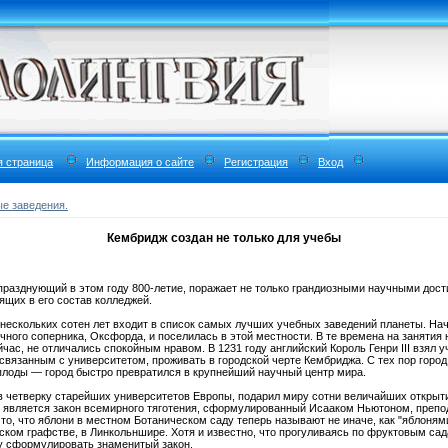
я страница
Информация о сайте
Регистрация
Вход
е заведения.
Кембридж создан не только для учебы
разднующий в этом году 800-летие, поражает не только грандиозными научными дост
ящих в его состав колледжей.
нескольких сотен лет входит в список самых лучших учебных заведений планеты. Нача
чного соперника, Оксфорда, и поселилась в этой местности. В те времена на занятия
ейчас, не отличались спокойным нравом. В 1231 году английский Король Генри III взял
связанным с университетом, проживать в городской черте Кембриджа. С тех пор город
 плоды — город быстро превратился в крупнейший научный центр мира.
в четверку старейших университетов Европы, подарил миру сотни величайших открыт
, является закон всемирного тяготения, сформулированный Исааком Ньютоном, преп
 то, что яблони в местном Ботаническом саду теперь называют не иначе, как "яблоня
йском графстве, в Линкольншире. Хотя и известно, что прогуливаясь по фруктовым с
у сформулировать знаменитый закон.