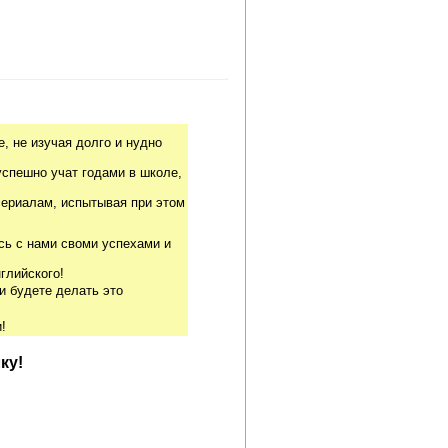
, не изучая долго и нудно
успешно учат годами в школе,
риалам, испытывая при этом
сь с нами своми успехами и
глийского!
и будете делать это
!
ку!