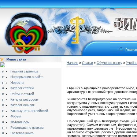
Главна
Меню сайта
Начало
»
Статьи
»
Обучение языку
»
Учебны
Главная страница
Информация о сайте
Новости
Каталог статей
Один из выдающихся университетов мира, п
архитектурных решений трех десятков вход
Рейтинг статей
Университет Кембриджа уже на протяжении 
Каталог ресурсов
когда группа ученых покинула пределы изве
Каталог ссылок
говоря, с подозрением, а студенты, как и с
опубликовал указ, запрещающий людям, не 
Как выучить английский
Королевский указ очень скоро принес свои
Форум
На сегодняшний день Кембридж, входящий 
Фотоальбом
лауреатов). Самым известным, безусловно
Рефераты по языкам
протяжении трех десятков лет. Несмотря на
на великое открытие, росло в другом англи
Гостевая книга
заметок, которые впоследствии помогли ем