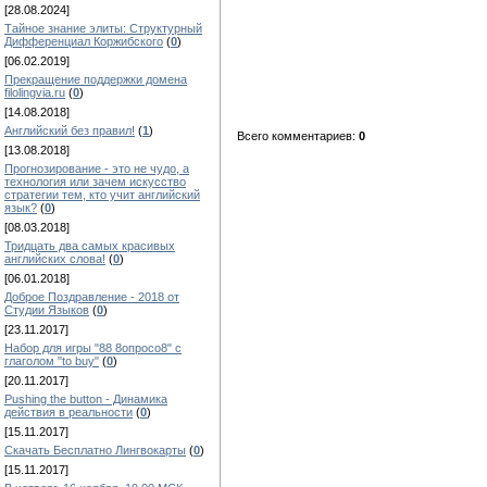
[28.08.2024]
Тайное знание элиты: Структурный
Дифференциал Коржибского
(
0
)
[06.02.2019]
Прекращение поддержки домена
filolingvia.ru
(
0
)
[14.08.2018]
Английский без правил!
(
1
)
Всего комментариев:
0
[13.08.2018]
Прогнозирование - это не чудо, а
технология или зачем искусство
стратегии тем, кто учит английский
язык?
(
0
)
[08.03.2018]
Тридцать два самых красивых
английских слова!
(
0
)
[06.01.2018]
Доброе Поздравление - 2018 от
Студии Языков
(
0
)
[23.11.2017]
Набор для игры "88 8опросо8" с
глаголом "to buy"
(
0
)
[20.11.2017]
Pushing the button - Динамика
действия в реальности
(
0
)
[15.11.2017]
Скачать Бесплатно Лингвокарты
(
0
)
[15.11.2017]