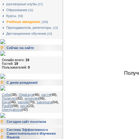
разговорные клубы
[27]
Образование
[32]
Курсы.
[58]
Учебные заведения.
[184]
Преподаватели, репетиторы.
[15]
Дистанционное обучение
[10]
Сейчас на сайте
Онлайн всего:
19
Гостей:
19
Пользователей:
0
Получ
С днем рождения!
Сейм
(38)
,
Olgakaya
(46)
,
настя
(48)
,
Полиглот
(62)
,
armaydin
(56)
,
Kaya
(46)
,
gamnik
(70)
,
sakomura
(54)
,
Paul08
(58)
,
неси
(23)
,
chernyakova
(42)
Сегодня сайт посетили
Система Эффективного
Самостоятельного Изучения
Языков