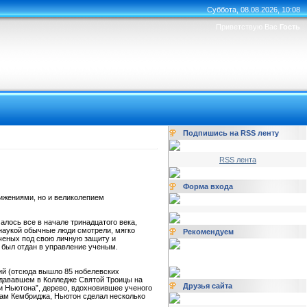
Суббота, 08.08.2026, 10:08
Приветствую Вас
Гость
Подпишись на RSS ленту
RSS лента
Форма входа
ижениями, но и великолепием
лось все в начале тринадцатого века,
 наукой обычные люди смотрели, мягко
Рекомендуем
 ученых под свою личную защиту и
 был отдан в управление ученым.
ий (отсюда вышло 85 нобелевских
одававшем в Колледже Святой Троицы на
Друзья сайта
ми Ньютона”, дерево, вдохновившее ученого
адам Кембриджа, Ньютон сделал несколько