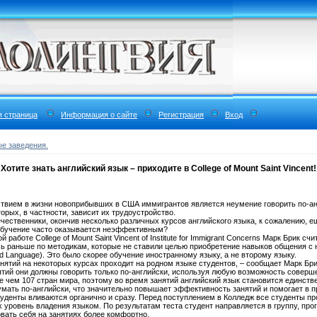
я страница
Информация о сайте
Регистрация
Вход
е заведения.
Хотите знать английский язык – приходите в College of Mount Saint Vincent!
вием в жизни новоприбывших в США иммигрантов является неумение говорить по-англ
орых, в частности, зависит их трудоустройство.
чественники, окончив несколько различных курсов английского языка, к сожалению, е
обучение часто оказывается неэффективным?
 работе College of Mount Saint Vincent of Institute for Immigrant Concerns Марк Брик сч
ь раньше по методикам, которые не ставили целью приобретение навыков общения с 
nd Language). Это было скорее обучение иностранному языку, а не второму языку.
нятий на некоторых курсах проходит на родном языке студентов, – сообщает Марк Бри
ятий они должны говорить только по-английски, используя любую возможность соверш
е чем 107 стран мира, поэтому во время занятий английский язык становится единс
думать по-английски, что значительно повышает эффективность занятий и помогает в 
уденты вливаются органично и сразу. Перед поступлением в Колледж все студенты пр
 уровень владения языком. По результатам теста студент направляется в группу, пр
вать себя на занятиях более комфортно.