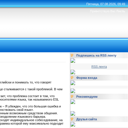
Пятница, 07.08.2026, 09:49
Приветствую Вас
Гость
Подпишись на RSS ленту
RSS лента
Форма входа
ийски и понимать то, что говорят
ще сталкиваются с такой проблемой. В чем
итает, что проблема состоит в том, что
Рекомендуем
носителями языка, так называемого ESL
к – Я убежден, что это большая ошибка и
енствовать свой язык».
твенным возможным средством общения.
преодолении языкового барьера.
Друзья сайта
оходят индивидуальное собеседование, на
ограмма которой ему максимально подходит