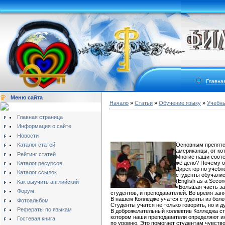
Главна
Меню сайта
Начало
»
Статьи
»
Обучение языку
»
Учебны
Главная страница
Информация о сайте
Новости
Каталог статей
Основным препятст
американцы, от кот
Рейтинг статей
Многие наши сооте
же дело? Почему 
Каталог ресурсов
Директор по учебной
Каталог ссылок
студенты обучалис
(English as a Seco
Как выучить английский
«Большая часть за
Форум
студентов, и преподавателей. Во время зан
В нашем Колледже учатся студенты из боле
Фотоальбом
Студенты учатся не только говорить, но и 
Рефераты по языкам
В доброжелательный коллектив Колледжа ст
котором наши преподаватели определяют их
Гостевая книга
по уровню. Это помогает студентам чувство