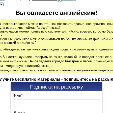
Вы овладеете английским!
а несколько часов можно понять, как поставить правильное произношение
, а всего-лишь поймав "фокус" языка?
олько часов можно понять всю систему английских времен, которую без
х?
 скучных учебников можно
заниматься
по Вашим любимым фильмам и се
от занятий английским?
до убеждены, так как уже сотни людей прошли по этому пути и поделили
о Вы легко научились говорить на языке, который на порядок сложнее ан
гичным английским
Вы овладеете
гораздо
быстрее и легче!
Конечно,есл
м - моделируя носителей языка.
громоздкими правилами, а простыми и понятными визуальными моделями
лучите бесплатно материалы - подпишитесь на рассыл
Подписка на рассылку
Имя
*
E-mail
*