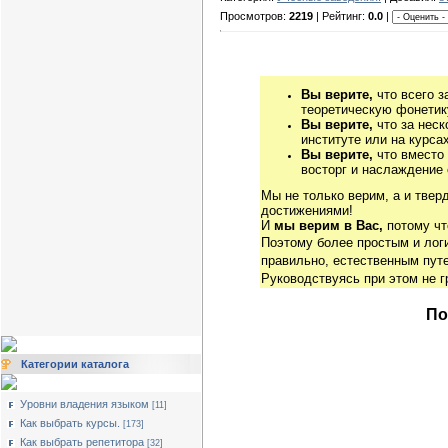
Просмотров:
2219
| Рейтинг:
0.0
|
Вы верите,
что всего з
теоретическую фонетику
Вы верите,
что за неск
институте или на курса
Вы верите,
что вместо
восторг и наслаждение 
Мы не только верим, а и твер
достижениями!
И
мы верим в Вас,
потому чт
Поэтому более простым и ло
правильно, естественным путе
Руководствуясь при этом не 
По
Категории каталога
Уровни владения языком
[11]
Как выбрать курсы.
[173]
Как выбрать репетитора
[32]