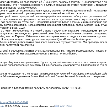
яет студентам не расслабляться и не скучать во время занятий. Основной упор в об
образны: это и последние новости в СМИ, и обсуждение статей по истории и традици
ться в новую языковую среду.
 речь студентов, окончивших наши курсы, становится более идиоматичной, по лексиче
рам сопоставимой с речью грамотных носителей английского языка.
 который служит прекрасной рекомендацией при приеме на работу и поступлении в лю
ется специальная программа английского языка для подготовки студентов к обучени
о для работающих студентов. Программа является более сложной и интенсивной по с
ку английского языка, новые идиомы, расширяют словарный запас. Многие наши студ
упления в вузы США.
ать студентам уверенности в новой стране и обучить их навыкам , помогающим при тр
сы для всех желающих по приемлемой цене. В процессе обучения студенты овладева
Reader, Internet Explorer. Обучение в компьютерных классах ведется в маленьких группа
 Колледж проводит также уроки по программе QuickBooks for bookkeepers.
убежище Колледж бесплатно оказывает помощь в трудоустройстве. Мы проводим беспл
тник подготовит его для Вас.
ателей к обучению; занятия очень разнообразны. Мы читаем, разговариваем, пишем с
 время занятий мы стараемся говорить только по-английски».
ь при общении с американцами. Здесь очень доброжелательный и опытный преподават
ние на образовательную тематику в Нью-Йоркском университете. Спасибо им за это б
анхэттена делает его легко доступным для всех жителей Нью-Йорка и ближайших рай
6-й авеню недалеко от Bryant Park и Grand Central Terminal. Ближайшая станция метро – 42
исления в Колледж можно получить по телефону 1(212) 421-9538.
cle.aspx?ArticleID=16942
veta
(23.04.2010) | Автор:
russian-bazaar.com