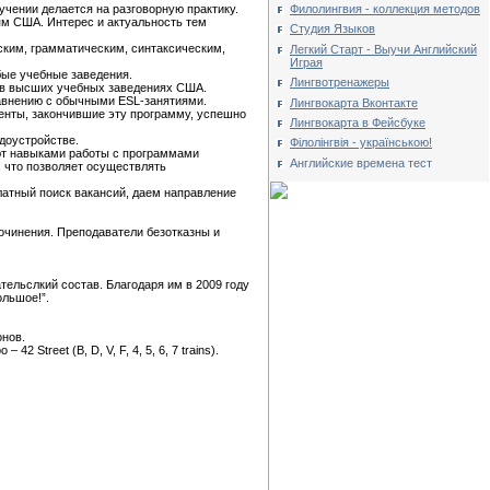
Филолингвия - коллекция методов
учении делается на разговорную практику.
ям США. Интерес и актуальность тем
Студия Языков
ским, грамматическим, синтаксическим,
Легкий Старт - Выучи Английский
Играя
бые учебные заведения.
Лингвотренажеры
ю в высших учебных заведениях США.
равнению с обычными ESL-занятиями.
Лингвокарта Вконтакте
енты, закончившие эту программу, успешно
Лингвокарта в Фейсбуке
удоустройстве.
Філолінгвія - українською!
ют навыками работы с программами
Английские времена тест
х, что позволяет осуществлять
атный поиск вакансий, даем направление
очинения. Преподаватели безотказны и
ельслкий состав. Благодаря им в 2009 году
ольшое!”.
онов.
 Street (B, D, V, F, 4, 5, 6, 7 trains).