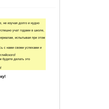
, не изучая долго и нудно
успешно учат годами в школе,
риалам, испытывая при этом
сь с нами своми успехами и
глийского!
и будете делать это
!
ку!