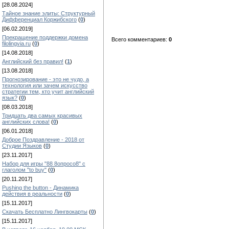
[28.08.2024]
Тайное знание элиты: Структурный
Дифференциал Коржибского
(
0
)
[06.02.2019]
Прекращение поддержки домена
Всего комментариев:
0
filolingvia.ru
(
0
)
[14.08.2018]
Английский без правил!
(
1
)
[13.08.2018]
Прогнозирование - это не чудо, а
технология или зачем искусство
стратегии тем, кто учит английский
язык?
(
0
)
[08.03.2018]
Тридцать два самых красивых
английских слова!
(
0
)
[06.01.2018]
Доброе Поздравление - 2018 от
Студии Языков
(
0
)
[23.11.2017]
Набор для игры "88 8опросо8" с
глаголом "to buy"
(
0
)
[20.11.2017]
Pushing the button - Динамика
действия в реальности
(
0
)
[15.11.2017]
Скачать Бесплатно Лингвокарты
(
0
)
[15.11.2017]