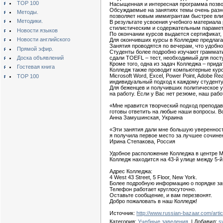
TOP 100
Насыщенная и интересная программа позвол
Обсуждаемые на занятиях темы очень разно
Методы.
позволяет новым иммигрантам быстрее вли
Методики.
В результате усвоения учебного материала
стилистическим и содержательным парамет
Новости языков
По окончании курсов выдается сертификат,
Новости английского
Для окончивших курсы в Колледже предлага
Занятия проводятся по вечерам, что удобн
Прямой эфир.
Студенты более подробно изучают граммати
Доска объявлений
сдали TOEFL – тест, необходимый для пост
Кроме того, одна из задач Колледжа – прид
Гостевая книга
Колледж также проводит компьютерные кур
Microsoft Word, Excel, Power Point, Adobe 
TOP 100
индивидуальный подход к каждому студенту.
Для беженцев и получивших политическое 
на работу. Если у Вас нет резюме, наш рабо
«Мне нравится творческий подход преподав
готовы ответить на любые наши вопросы. Во
Анна Замушинская, Украина
«Эти занятия дали мне большую уверенност
я получила первое место за лучшее сочине
Ирина Степакова, Россия
Удобное расположение Колледжа в центре М
Колледж находится на 43-й улице между 5-й и 
Адрес Колледжа:
4 West 43 Street, 5 Floor, New York.
Более подробную информацию о порядке зач
Телефон работает круглосуточно.
Оставьте сообщение, и вам перезвонят.
Добро пожаловать в наш Колледж!
Источник:
http://www.russian-bazaar.com/arti
Категория:
Учебные заведения.
| Добавил:
s