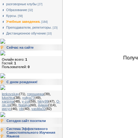
разговорные клубы
[27]
Образование
[32]
Курсы.
[58]
Учебные заведения.
[184]
Преподаватели, репетиторы.
[15]
Дистанционное обучение
[10]
Сейчас на сайте
Получ
Онлайн всего:
1
Гостей:
1
Пользователей:
0
С днем рождения!
lenkovskay
(71)
,
горошинка
(39)
,
lulushka
(38)
,
yuliya77
(49)
,
xarizma
(48)
,
y-zof
(59)
,
hitriy99
(47)
,
О-
ля-ля
(35)
,
Natalya
(60)
,
Админ
(114)
,
иисус
(46)
,
vik
(40)
,
vasilda32
(82)
Сегодня сайт посетили
Система Эффективного
Самостоятельного Изучения
Языков