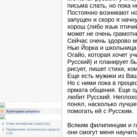
письма слать, но пока н
Постоянно возникают но
запущен и скоро я начну
хорош (либо язык птичи
может не очень грамотны 
Сейчас очень здорово 
Нью Йорка и школьница 
Огайо, которая хочет уч
Русский) и планирует б
рисует, пишет стихи, ко
Еще есть мужики из Ваш
Но с ними пока в проце
ормата общения. Еще од
любит Русский. Неплохо 
понял, насколько лучше
помогать ей с Русским.
Категории каталога
Учим английские слова
Всяким филипинцам и га
[382]
Применение технических средств
они смогут меня научит
[120]