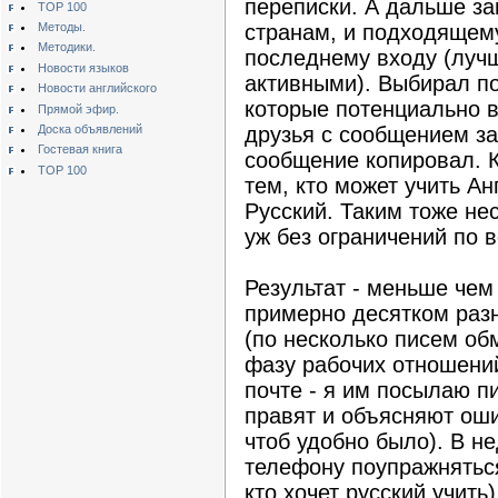
переписки. А дальше за
TOP 100
Методы.
странам, и подходящему
Методики.
последнему входу (луч
Новости языков
активными). Выбирал п
Новости английского
которые потенциально в
Прямой эфир.
Доска объявлений
друзья с сообщением за
Гостевая книга
сообщение копировал. К
TOP 100
тем, кто может учить Ан
Русский. Таким тоже не
уж без ограничений по в
Результат - меньше чем 
примерно десятком разн
(по несколько писем об
фазу рабочих отношений
почте - я им посылаю п
правят и объясняют ош
чтоб удобно было). В н
телефону поупражняться
кто хочет русский учить