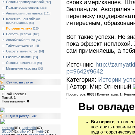
своих американцев. Шта
Советы преподавателей
[262]
Практические советы
Зелландия, Австралия -
[384]
Английский грамматика.
[101]
переписку поддерживать
Фонетика - английское
интересным, образова
произношение
[52]
Истории успеха
[250]
Секреты успеха.
[105]
Вот такие успехи. Не зн
Английский чтение
[54]
пока эффект неплохой. 
Тайм-менеджмент
[5]
сам применяешь, а теб
Секреты полиглотов.
[63]
Развитие памяти
[19]
Советы психологов
Источник:
http://zamyatk
[59]
Мышление на языке
[55]
p=9642#9642
Категория:
Истории усп
Сейчас на сайте
| Автор:
Мир Огненный
Онлайн всего:
1
Просмотров:
8633
| Комментарии:
1
| Рейтин
Гостей:
1
Пользователей:
0
Вы овладе
С днем рождения!
Вы верите,
что всег
поставить правильно
cherega
(81)
,
kapitan59
(67)
,
нудно теоретическую
SOLDI
(41)
,
vibore
(41)
,
keti9
(69)
,