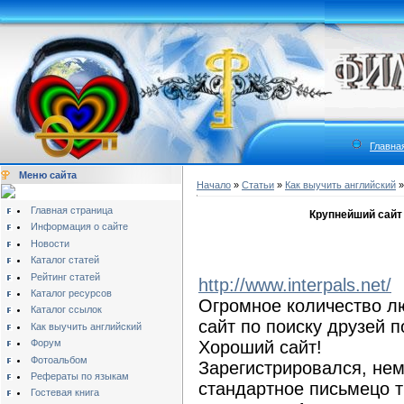
Главна
Меню сайта
Начало
»
Статьи
»
Как выучить английский
Главная страница
Крупнейший сайт 
Информация о сайте
Новости
Каталог статей
Рейтинг статей
http://www.interpals.net/
Каталог ресурсов
Огромное количество лю
Каталог ссылок
сайт по поиску друзей 
Как выучить английский
Форум
Хороший сайт!
Фотоальбом
Зарегистрировался, нем
Рефераты по языкам
стандартное письмецо ти
Гостевая книга