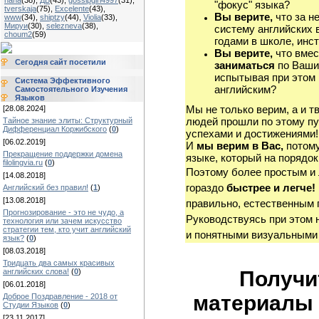
haha
(38)
,
ДБ
(43)
,
gossipgirl4997
(31)
,
"фокус" языка?
tverskaja
(75)
,
Excelente
(43)
,
Вы верите,
что за н
www
(34)
,
shiptzy
(44)
,
Violia
(33)
,
Мируи
(30)
,
selezneva
(38)
,
систему английских 
choum2
(59)
годами в школе, инст
Вы верите,
что вмес
Сегодня сайт посетили
заниматься
по Ваши
испытывая при этом 
Система Эффективного
английским?
Самостоятельного Изучения
Языков
Мы не только верим, а и т
[28.08.2024]
людей прошли по этому пу
Тайное знание элиты: Структурный
Дифференциал Коржибского
(
0
)
успехами и достижениями!
[06.02.2019]
И
мы верим в Вас,
потому
Прекращение поддержки домена
языке, который на порядок
filolingvia.ru
(
0
)
Поэтому более простым и
[14.08.2018]
гораздо
быстрее и легче!
Английский без правил!
(
1
)
[13.08.2018]
правильно, естественным 
Прогнозирование - это не чудо, а
Руководствуясь при этом 
технология или зачем искусство
стратегии тем, кто учит английский
и понятными визуальными
язык?
(
0
)
[08.03.2018]
Тридцать два самых красивых
Получи
английских слова!
(
0
)
[06.01.2018]
материалы 
Доброе Поздравление - 2018 от
Студии Языков
(
0
)
[23.11.2017]