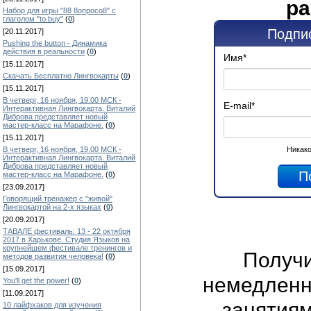
ра
Набор для игры "88 8опросо8" с
глаголом "to buy"
(
0
)
Подпис
[20.11.2017]
Pushing the button - Динамика
действия в реальности
(
0
)
Имя
*
[15.11.2017]
Скачать Бесплатно Лингвокарты
(
0
)
[15.11.2017]
В четверг, 16 ноября, 19.00 МСК -
E-mail
*
Интерактивная Лингвокарта. Виталий
Диброва представляет новый
мастер-класс на Марафоне.
(
0
)
[15.11.2017]
Никако
В четверг, 16 ноября, 19.00 МСК -
Интерактивная Лингвокарта. Виталий
Диброва представляет новый
мастер-класс на Марафоне.
(
0
)
[23.09.2017]
Говорящий тренажер с "живой"
Лингвокартой на 2-х языках
(
0
)
[20.09.2017]
ТАВАЛЕ фестиваль: 13 - 22 октября
2017 в Харькове. Студия Языков на
крупнейшем фестивале тренингов и
Получ
методов развития человека!
(
0
)
[15.09.2017]
немедленно
You'll get the power!
(
0
)
[11.09.2017]
занятиям
10 лайфхаков для изучения